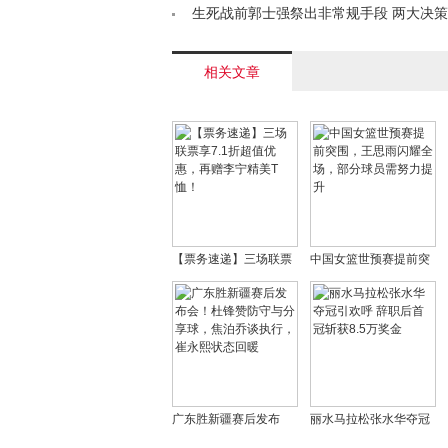
生死战前郭士强祭出非常规手段 两大决
狂澜？< /a>
相关文章
【票务速递】三场联票
中国女篮世预赛提前突
享7.1折超值优惠，再赠
围，王思雨闪耀全场，
李宁精美T恤！
部分球员需努力提升
广东胜新疆赛后发布
丽水马拉松张水华夺冠
会！杜锋赞防守与分享
引欢呼 辞职后首冠斩获