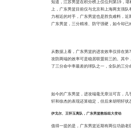
知道，江苏男篮在积分榜上仅位列第19，
上，广东男篮目前仅与北京和上海两支强队
力相近的对手，广东男篮也是胜负难料，近
广东男篮，三分精准、防守强硬，如今却已
从数据上看，广东男篮的进攻效率仅排在第
攻防两端的效率可是稳居联盟前三的。其中
了三分命中率最差的球队之一，全队的三分命
如今的广东男篮，进攻端毫无章法可言，几
轩
和徐杰的表现还算稳定，但后来胡明轩状
伊戈尔、王怀玉离队，广东男篮教练组大变动
值得一提的是，广东男篮近期有两位功勋老