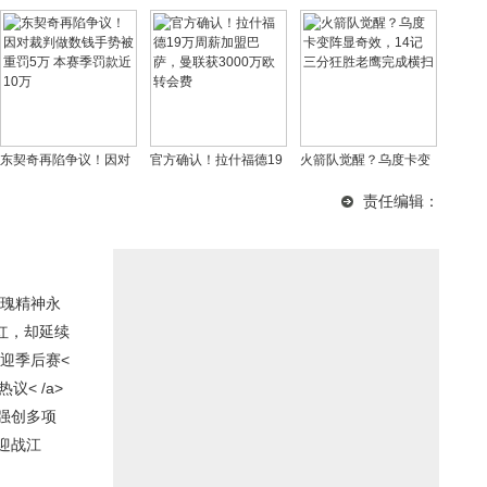
东契奇再陷争议！因对
官方确认！拉什福德19
火箭队觉醒？乌度卡变
裁判做数钱手势被重罚5
万周薪加盟巴萨，曼联
阵显奇效，14记三分狂
责任编辑：
万 本赛季罚款近10万
获3000万欧转会费
胜老鹰完成横扫
瑰精神永
红，却延续
迎季后赛<
< /a>
强创多项
迎战江