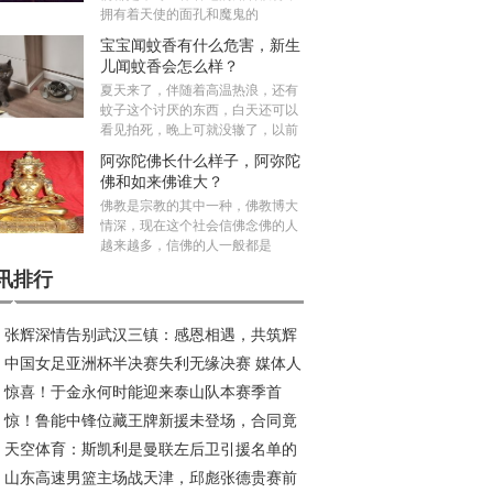
拥有着天使的面孔和魔鬼的
宝宝闻蚊香有什么危害，新生
儿闻蚊香会怎么样？
夏天来了，伴随着高温热浪，还有
蚊子这个讨厌的东西，白天还可以
看见拍死，晚上可就没辙了，以前
阿弥陀佛长什么样子，阿弥陀
佛和如来佛谁大？
佛教是宗教的其中一种，佛教博大
情深，现在这个社会信佛念佛的人
越来越多，信佛的人一般都是
讯排行
张辉深情告别武汉三镇：感恩相遇，共筑辉
中国女足亚洲杯半决赛失利无缘决赛 媒体人
旅程
惊喜！于金永何时能迎来泰山队本赛季首
议米利西奇去留
惊！鲁能中锋位藏王牌新援未登场，合同竟
？或成王大雷理想接班人
天空体育：斯凯利是曼联左后卫引援名单的
2026年底
山东高速男篮主场战天津，邱彪张德贵赛前
员；罗马诺：曼联已多次派球探考察迪奥曼德