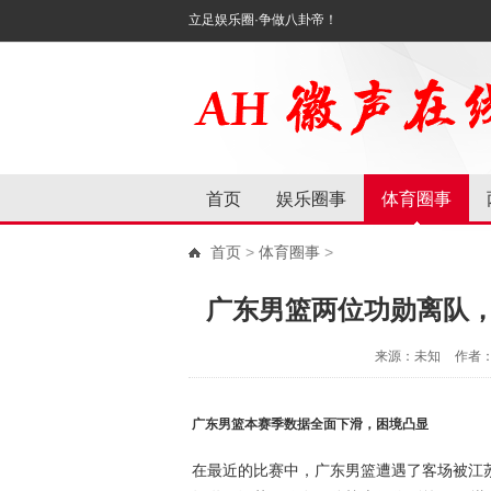
立足娱乐圈·争做八卦帝！
首页
娱乐圈事
体育圈事
首页
>
体育圈事
>
广东男篮两位功勋离队
来源：未知
作者
广东男篮本赛季数据全面下滑，困境凸显
在最近的比赛中，广东男篮遭遇了客场被江