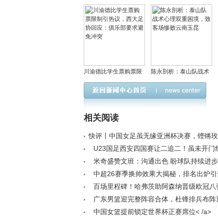
川渝德比学生票购票限
陈永剖析：泰山队战术
制引热议，西大足协回
心理双重困境，致客场
应：俱乐部要求避免冲
惨败云南玉昆
突
相关阅读
快评丨中国女足虽无缘亚洲杯决赛，铿锵玫
存< /a>
U23国足西安四国赛让二追二！虽未开门
两大辉煌纪录< /a>
米奇盛赞文班：沟通出色 盼球队持续进步
/a>
中超26赛季换帅效果大揭秘，排名出炉引热议
百场里程碑！哈弗茨助阿森纳晋级欧冠八
纪录< /a>
广东男篮迎完整阵容合体，杜锋排兵布阵
苏，下一场挑战上海领头羊< /a>
中国女篮提前锁定世界杯正赛席位< /a>