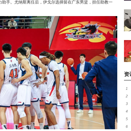
力助手。尤纳斯离任后，伊戈尔选择留在广东男篮，担任助教一
。
资
1
2
煌
3
热
4
秀
5
签至
6
一