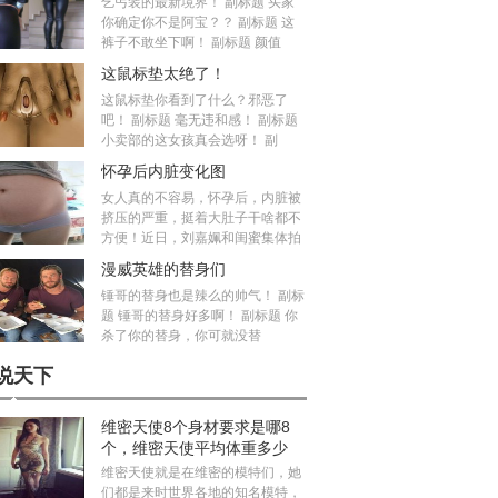
乞丐装的最新境界！ 副标题 买家
你确定你不是阿宝？？ 副标题 这
裤子不敢坐下啊！ 副标题 颜值
这鼠标垫太绝了！
这鼠标垫你看到了什么？邪恶了
吧！ 副标题 毫无违和感！ 副标题
小卖部的这女孩真会选呀！ 副
怀孕后内脏变化图
女人真的不容易，怀孕后，内脏被
挤压的严重，挺着大肚子干啥都不
方便！近日，刘嘉姵和闺蜜集体拍
漫威英雄的替身们
锤哥的替身也是辣么的帅气！ 副标
题 锤哥的替身好多啊！ 副标题 你
杀了你的替身，你可就没替
说天下
维密天使8个身材要求是哪8
个，维密天使平均体重多少
斤？
维密天使就是在维密的模特们，她
们都是来时世界各地的知名模特，