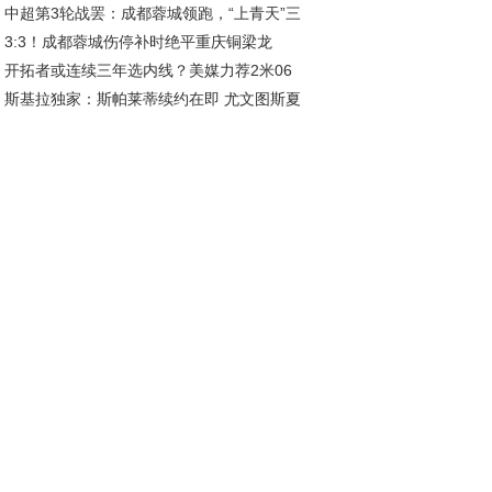
中超第3轮战罢：成都蓉城领跑，“上青天”三
好互动引关注
3:3！成都蓉城伤停补时绝平重庆铜梁龙
陷榜尾困境
开拓者或连续三年选内线？美媒力荐2米06
斯基拉独家：斯帕莱蒂续约在即 尤文图斯夏
前，杨瀚森迎新挑战
五线补强剑指欧冠