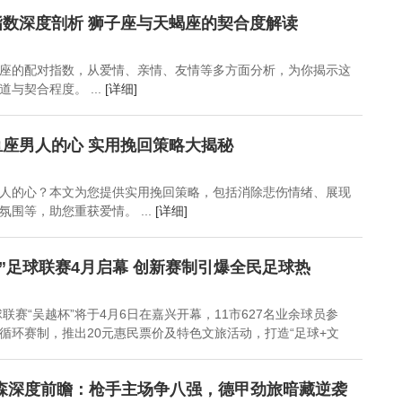
虎保级之路再添变数
稳定
队护航康复
数深度剖析 狮子座与天蝎座的契合度解读
座的配对指数，从爱情、亲情、友情等多方面分析，为你揭示这
与契合程度。 ...
[详细]
座男人的心 实用挽回策略大揭秘
人的心？本文为您提供实用挽回策略，包括消除悲伤情绪、展现
围等，助您重获爱情。 ...
[详细]
越杯”足球联赛4月启幕 创新赛制引爆全民足球热
球联赛“吴越杯”将于4月6日在嘉兴开幕，11市627名业余球员参
循环赛制，推出20元惠民票价及特色文旅活动，打造“足球+文
森深度前瞻：枪手主场争八强，德甲劲旅暗藏逆袭