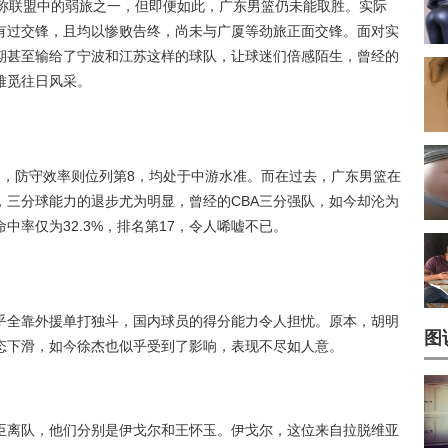
堪称联盟中的弱旅之一，但即便如此，广东男篮仍未能取胜。实际
有过交锋，且均以惨败告终，尚未与广厦等劲旅正面交锋。面对实
期甚至输给了宁波和江苏这样的球队，让球迷们倍感陌生，曾经的
难觅往日风采。
7，防守效率则位列第8，均处于中游水准。而在过去，广东男篮在
，三分球能力的退步尤为明显，曾经的CBA三分强队，如今却沦为
中率仅为32.3%，排名第17，令人唏嘘不已。
乎全靠外援单打独斗，国内球员的得分能力令人担忧。原本，
胡明
图
态下滑，如今徐杰也似乎受到了影响，表现不尽如人意。
臣离队，他们分别是伊戈尔和王怀玉。伊戈尔，这位来自拉脱维亚