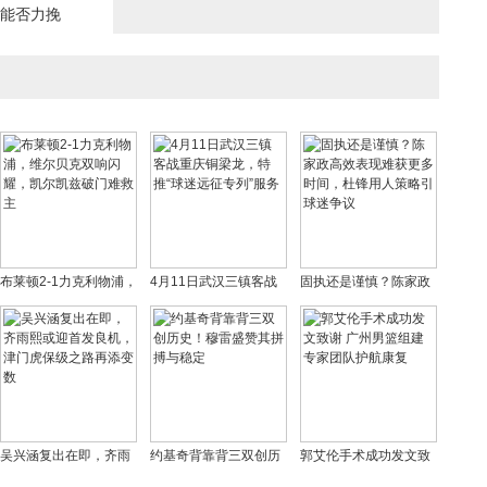
策能否力挽
布莱顿2-1力克利物浦，
4月11日武汉三镇客战
固执还是谨慎？陈家政
维尔贝克双响闪耀，凯
重庆铜梁龙，特推“球迷
高效表现难获更多时
尔凯兹破门难救主
远征专列”服务
间，杜锋用人策略引球
迷争议
吴兴涵复出在即，齐雨
约基奇背靠背三双创历
郭艾伦手术成功发文致
熙或迎首发良机，津门
史！穆雷盛赞其拼搏与
谢 广州男篮组建专家团