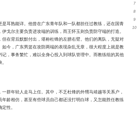
7
友
8
队
9
更是耳熟能详。他曾在广东青年队和一队都担任过教练，还在国青
10
大
，伊戈尔主要负责进攻端的训练，而王怀玉则负责防守端的打造。
窗
，但在背后默默付出，堪称杜锋的左膀右臂。他们的离队，无疑对
。如今，广东男篮在攻防两端的表现杂乱无章，很大程度上就是教
书记，事务繁忙，难以全身心投入到球队管理中。而教练组的其他
缺。
，一群年轻人走马上任。其中，不乏杜锋的外甥马靖越等关系户，
员年龄相仿，甚至有些球员自己都还没打明白球，又怎能胜任教练
确定性。