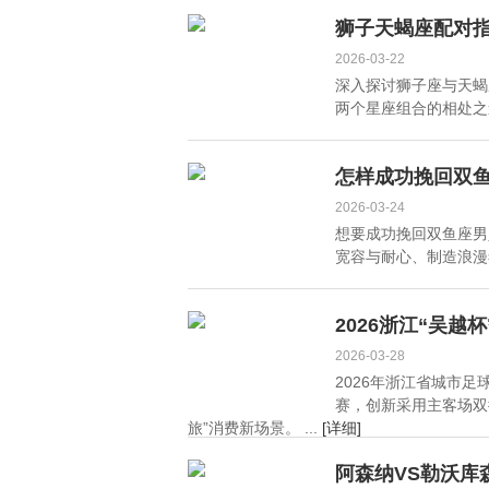
球，焦泊乔谈执行，崔
8.5万奖金
狮子天蝎座配对指
永熙状态回暖
2026-03-22
深入探讨狮子座与天蝎
两个星座组合的相处之道
怎样成功挽回双鱼
2026-03-24
想要成功挽回双鱼座男
宽容与耐心、制造浪漫氛
2026浙江“吴
2026-03-28
2026年浙江省城市足
赛，创新采用主客场双
旅”消费新场景。 ...
[详细]
阿森纳VS勒沃库