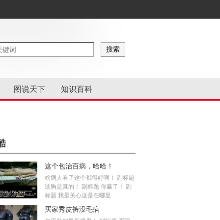
图说天下
知识百科
酷
这个包治百病，哈哈！
啥病人看了这个都得好啊！ 副标题
这胸是真的！ 副标题 你赢了！ 副
标题 我是关心这是在哪里
买家秀皮裤没毛病