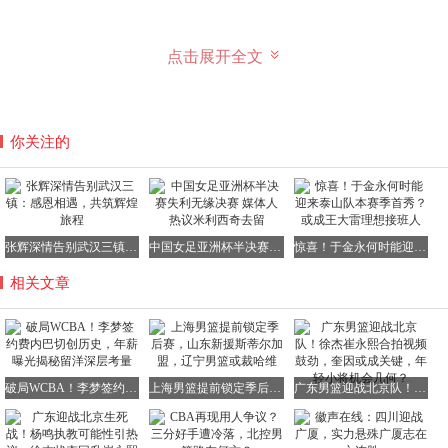
点击展开全文
关于薪资结构，徽声在线获取的合同细节显示：李梦将获得
28万美元基础年薪+5万美元绩效奖金，附带国际航班商务
舱、专属康复团队等12项职业保障条款。这个数字虽不及
你关注的
WNBA顶薪球员的50万美元，但已是WCBA顶薪（约60万
人民币）的3倍。更关键的是，欧洲联赛严格的反兴奋剂检
测和医疗保障体系，能为运动员提供更长的职业寿命保障。
在职业生涯第13个年头选择留洋，李梦展现出超越年龄的战
张辉深情告别武汉三镇：感恩相遇，共筑辉煌旅程
中国女足亚洲杯半决赛失利无缘决赛 媒体人热议米利西奇去留
惊喜！于金永何时能迎来泰山队本赛季首秀？或成王大雷理想接班人
略眼光。据运动科学专家分析，31岁正是锋线球员的"第二
巅峰期"，此时积累的欧洲比赛经验，将使她在2025年亚洲
相关文章
杯和2026年世界杯上发挥关键作用。费内巴切体育总监在欢
迎仪式上特别强调："我们看中的不仅是李梦的得分能力，
更是她在关键时刻的领袖气质。"
从沈阳到伊斯坦布尔，这条跨越6000公里的篮球之路，承载
破局WCBA！李梦签约费内巴切创历史，年薪曝光揭秘留洋深层考量
上海男篮提前锁定季后赛，山东新援斯蒂尔加盟，辽宁男篮或裁哈维
广东男篮迎战北京队！徐杰崔永熙合拍视频鼓劲，奎因或成关键，年轻小将机会几何？
着中国女篮核心球员的破局雄心。当李梦在博斯普鲁斯海峡
畔投出第一个三分球时，她投出的不仅是个人职业生涯的新