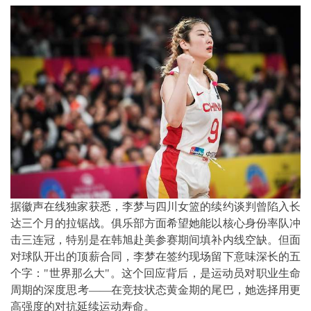
据徽声在线独家获悉，李梦与四川女篮的续约谈判曾陷入长
达三个月的拉锯战。俱乐部方面希望她能以核心身份率队冲
击三连冠，特别是在韩旭赴美参赛期间填补内线空缺。但面
对球队开出的顶薪合同，李梦在签约现场留下意味深长的五
个字："世界那么大"。这个回应背后，是运动员对职业生命
周期的深度思考——在竞技状态黄金期的尾巴，她选择用更
高强度的对抗延续运动寿命。