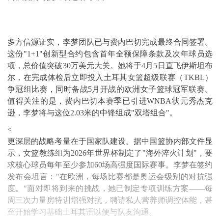
多方信源证实，李梦团队已与费内巴切完成最终合同签署。
这份"1+1"创新型合约包含首年全额保障条款及次年球员选
项，总价值突破30万美元大关。她将于4月5日直飞伊斯坦布
尔，在完成体检后立即投入土耳其女篮超级联赛（TKBL）
争冠组比赛，同时备战5月开战的欧洲女子篮球冠军联赛。
值得关注的是，费内巴切本赛季已引进WNBA状元秀杰克
逊，李梦将与这位2.03米的中锋组成"双塔组合"。
<
更深层的战略考量在于国家队建设。据中国篮协内部文件显
示，女篮教练组为2026年世界杯制定了"海外淬火计划"，要
求核心球员每年至少参加60场高强度国际赛事。李梦在签约
发布会坦言："在欧洲，每场比赛都是奥运会级别的对抗强
度。"面对即将到来的挑战，她已制定专项训练方案——每
周三次力量房特训增强对抗，聘请私人营养师调控体能，甚
至开始学习基础土耳其语以便与队友沟通。