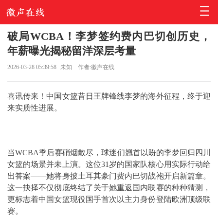
破局WCBA！李梦签约费内巴切创历史，
年薪曝光揭秘留洋深层考量
2026-03-28 05:39:58
未知
作者:徽声在线
喜讯传来！中国女篮昔日王牌锋线李梦的海外征程，终于迎
来实质性进展。
当WCBA季后赛硝烟散尽，球迷们翘首以盼的李梦回归四川
女篮的场景并未上演。这位31岁的国家队核心用实际行动给
出答案——她将身披土耳其豪门费内巴切战袍开启新篇章。
这一抉择不仅彻底终结了关于她重返国内联赛的种种猜测，
更标志着中国女篮现役国手首次以主力身份登陆欧洲顶级联
赛。