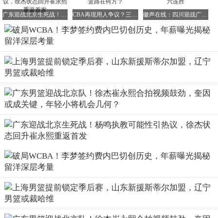
轨迹，更是中国女篮冲击世界之巅的战略支点。
广东迎战北京生死战！杨鸣执教可能性引热议，徐杰状态回升崔永熙重返首发
CBA再现用人争议？三分好手遭冷落，北控男篮路在何方？
徽声在线：四川迎战广厦，实力悬殊广厦志在六连胜