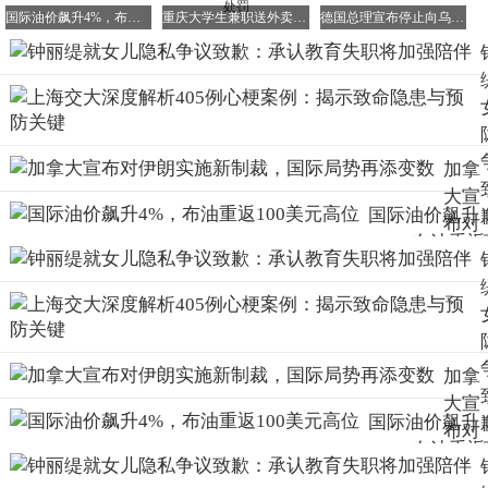
国际油价飙升4%，布油重返100美元高位
重庆大学生兼职送外卖遭违纪处分？校方回应：已中止流程，未实际处罚
德国总理宣布停止向乌提供金牛座导弹，军援策略生变
加拿
大宣
国际油价飙升
布对
4%，布油重返
伊朗
100美元高位
实施
新制
裁，
国际
加拿
局势
大宣
再添
国际油价飙升
布对
变数
4%，布油重返
伊朗
100美元高位
实施