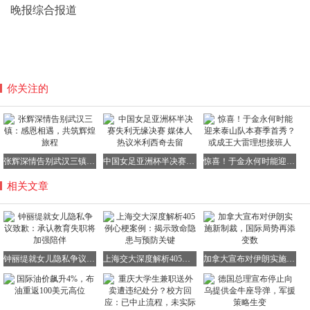
晚报综合报道
你关注的
张辉深情告别武汉三镇：感恩相遇，共筑辉煌旅程
中国女足亚洲杯半决赛失利无缘决赛 媒体人热议米利西奇去留
惊喜！于金永何时能迎来泰山队本赛季首秀？或成王大雷理想接班人
相关文章
钟丽缇就女儿隐私争议致歉：承认教育失职将加强陪伴
上海交大深度解析405例心梗案例：揭示致命隐患与预防关键
加拿大宣布对伊朗实施新制裁，国际局势再添变数