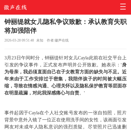
钟丽缇就女儿隐私争议致歉：承认教育失职
将加强陪伴
2026-03-28 09:51:48
未知
作者:徽声在线
3月23日午间时分，钟丽缇针对女儿Cayla此前在社交平台上
引发的争议事件，正式发布声明并公开致歉。她表示：'
身
为母亲，我必须直面自己在子女教育方面的缺失与不足。近
年来由于工作安排过于密集，我陪伴孩子的时间被大幅压
缩，导致在情感沟通、心理关怀以及隐私保护教育等层面存
在明显疏漏，对此我深感痛心与自责
。'
事件起因于Cayla在个人社交账号发布的一张自拍照，照片
背景中意外入镜了一位正在使用洗手间的女性，该画面引发
网友对未成年人隐私意识的强烈质疑。尽管照片已迅速删