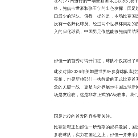
在3月27日进行的一场全新国际足联系列赛
终，凭借
韦世豪
和
张玉宁
的出色发挥，国足
口最少的球队。值得一提的是，本场比赛国
没有一名归化球员。经过两个世界杯周期的
入的归化球员，中国男足依然能够凭借团结
邵佳一的首秀可谓开门红，球队不仅踢出了
此次对阵2026年美加墨世界杯参赛球队库
亮相，也是新帅邵佳一执教后的正式比赛首秀
念的关键一战，更是向外界展示中国足球新
场是友谊赛，这是非常正式的A级赛事。我们
国足此役的首发阵容备受关注。
比赛进程正如邵佳一所预期的那样发展，国
参赛球队，实力在国足之上，邵佳一并未采