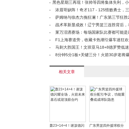
黑色星期三再现！张帅等四将集体失利，小
转良机；ZZZ迎战老对手< /a>
浓眉哥缺阵！奇才117 - 125惜败勇士，
救主，未来仍可期< /a>
萨姆纳与徐杰力挽狂澜！广东第三节狂胜
术调整或成关键< /a>
战术革新显成效！辽宁男篮三连胜背后，
激活全队火力< /a>
莱万泪洒赛场：每场国家队比赛都可能是
别，誓言率队死磕瑞典< /a>
F1上海赛道旁，收藏卡热潮引爆车迷狂欢< 
马刺大胜国王！文班亚马18+8德罗赞低
程碑，尚帕尼凯尔登创纪录< /a>
8分钟5分1板+关键三分！火箭30岁老将
锋线新核心？< /a>
相关文章
轰23+14+4！谢泼德闪
广东男篮四外援球权分