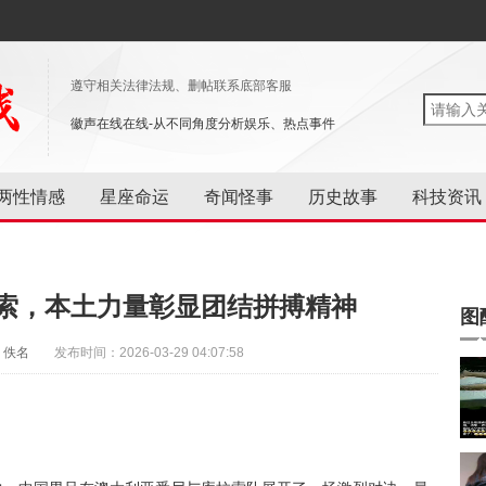
遵守相关法律法规、删帖联系底部客服
徽声在线在线-从不同角度分析娱乐、热点事件
两性情感
星座命运
奇闻怪事
历史故事
科技资讯
拉索，本土力量彰显团结拼搏精神
图
：佚名
发布时间：2026-03-29 04:07:58