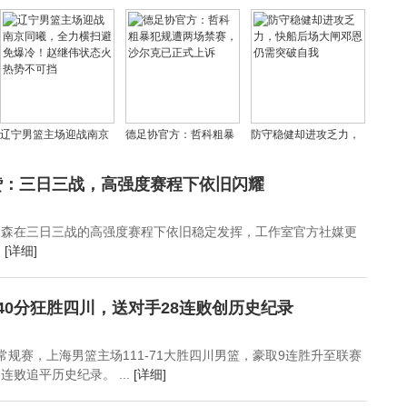
六连胜，东契奇36分统
佳一召入9名U23新星，
密国际新主场永久看台
治末节，詹姆斯全面表
刘诚宇或成惊喜
命名，开创世界足坛新
现
纪录
辽宁男篮主场迎战南京
德足协官方：哲科粗暴
防守稳健却进攻乏力，
同曦，全力横扫避免爆
犯规遭两场禁赛，沙尔
快船后场大闸邓恩仍需
冷！赵继伟状态火热势
克已正式上诉
突破自我
赞：三日三战，高强度赛程下依旧闪耀
不可挡
瀚森在三日三战的高强度赛程下依旧稳定发挥，工作室官方社媒更
.
[详细]
40分狂胜四川，送对手28连败创历史纪录
A常规赛，上海男篮主场111-71大胜四川男篮，豪取9连胜升至联赛
连败追平历史纪录。 ...
[详细]