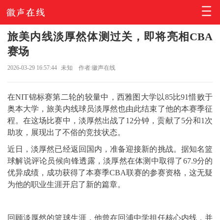
旅美内线淡厚然体测过关，即将亮相CBA
赛场
2026-03-29 16:57:44
未知
作者:徽声在线
在NIT锦标赛第二轮的较量中，西雅图大学以85比91惜败于
奥本大学，旅美内线球员淡厚然也由此结束了他的本赛季征
程。在这场比赛中，淡厚然出战了12分钟，贡献了5分和1次
助攻，展现出了不俗的竞技状态。
近日，淡厚然已经返回国内，准备迎接新的挑战。据知名篮
球解说评论员候向锋透露，淡厚然在体测中取得了67.9分的
优异成绩，成功获得了本赛季CBA联赛的参赛资格，这无疑
为他的职业生涯开启了新的篇章。
回顾淡厚然的篮球生涯，他曾在回浦中学担任核心内线，并