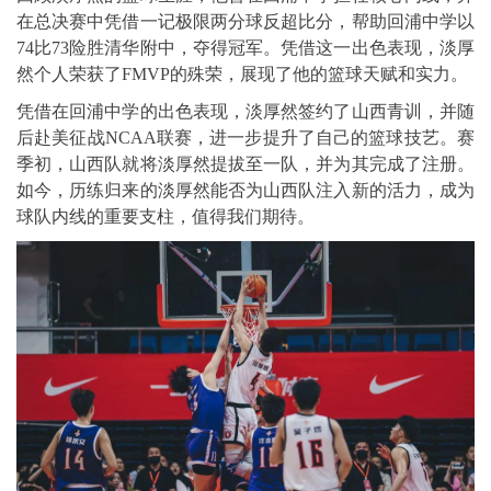
在总决赛中凭借一记极限两分球反超比分，帮助回浦中学以
74比73险胜清华附中，夺得冠军。凭借这一出色表现，淡厚
然个人荣获了FMVP的殊荣，展现了他的篮球天赋和实力。
凭借在回浦中学的出色表现，淡厚然签约了山西青训，并随
后赴美征战NCAA联赛，进一步提升了自己的篮球技艺。赛
季初，山西队就将淡厚然提拔至一队，并为其完成了注册。
如今，历练归来的淡厚然能否为山西队注入新的活力，成为
球队内线的重要支柱，值得我们期待。