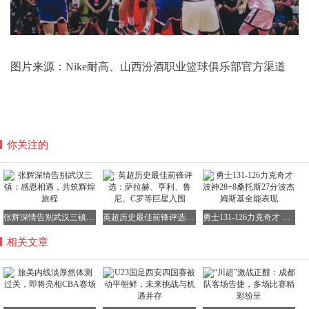
图片来源：Nike耐高、山西汾酒职业篮球俱乐部官方渠道
你关注的
张辉深情告别武汉三镇：感恩相遇，共筑辉煌旅程
英超历史最佳前锋评选：萨拉赫、亨利、鲁尼、C罗等巨星入围
勇士131-126力克奇才 波神28+8桑托斯27分波杰姆斯基全能表现
相关文章