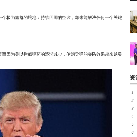
一个极为尴尬的境地：持续四周的空袭，却未能解决任何一个关键
反而因为美以拦截弹药的逐渐减少，伊朗导弹的突防效果越来越显
资
1
2
3
煌
4
作
5
尼
6
分