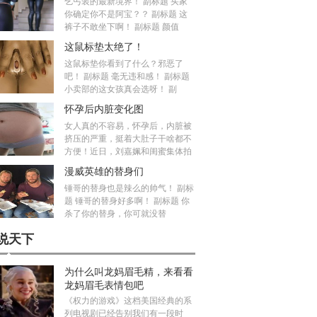
乞丐装的最新境界！ 副标题 买家
你确定你不是阿宝？？ 副标题 这
裤子不敢坐下啊！ 副标题 颜值
这鼠标垫太绝了！
这鼠标垫你看到了什么？邪恶了
吧！ 副标题 毫无违和感！ 副标题
小卖部的这女孩真会选呀！ 副
怀孕后内脏变化图
女人真的不容易，怀孕后，内脏被
挤压的严重，挺着大肚子干啥都不
方便！近日，刘嘉姵和闺蜜集体拍
漫威英雄的替身们
锤哥的替身也是辣么的帅气！ 副标
题 锤哥的替身好多啊！ 副标题 你
杀了你的替身，你可就没替
说天下
为什么叫龙妈眉毛精，来看看
龙妈眉毛表情包吧
《权力的游戏》这档美国经典的系
列电视剧已经告别我们有一段时