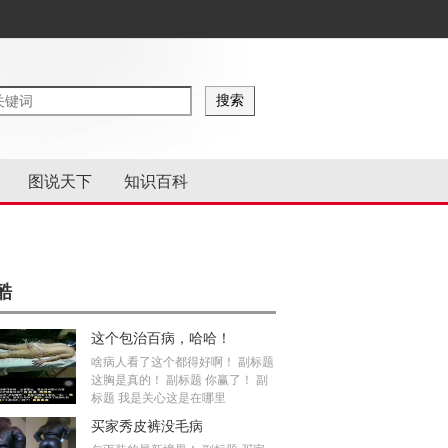
图说天下
知识百科
酷
这个包治百病，哈哈！
啥病人看了这个都得好啊！ 副标题
这胸是真的！ 副标题 你赢了！ 副
标题 我是关心这是在哪里
买家秀皮裤没毛病