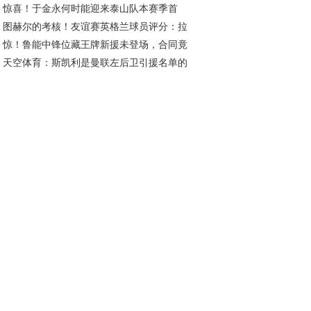
惊喜！于金永何时能迎来泰山队本赛季首
议米利西奇去留
图赫尔的考核！友谊赛英格兰球员评分：拉
？或成王大雷理想接班人
惊！鲁能中锋位藏王牌新援未登场，合同竟
傅独秀 本怀特回归抢戏
天空体育：斯凯利是曼联左后卫引援名单的
2026年底
员；罗马诺：曼联已多次派球探考察迪奥曼德