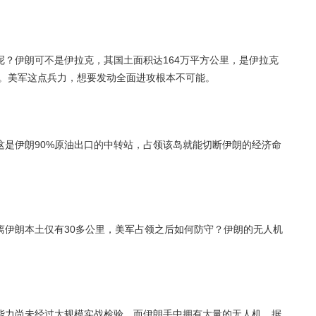
？伊朗可不是伊拉克，其国土面积达164万平方公里，是伊拉克
杂。美军这点兵力，想要发动全面进攻根本不可能。
这是伊朗90%原油出口的中转站，占领该岛就能切断伊朗的经济命
离伊朗本土仅有30多公里，美军占领之后如何防守？伊朗的无人机
能力尚未经过大规模实战检验。而伊朗手中拥有大量的无人机，据