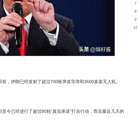
7
热
8
秀
9
师
10
签至
一
前，伊朗已经发射了超过700枚弹道导弹和3600多架无人机。
至今已经进行了超过80轮“真实承诺”打击行动，而且最近几天的