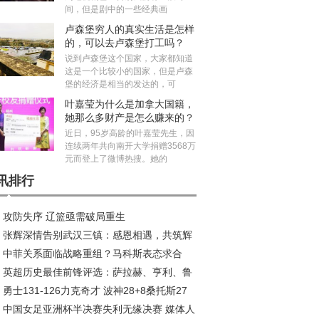
间，但是剧中的一些经典画
卢森堡穷人的真实生活是怎样
的，可以去卢森堡打工吗？
说到卢森堡这个国家，大家都知道
这是一个比较小的国家，但是卢森
堡的经济是相当的发达的，可
叶嘉莹为什么是加拿大国籍，
她那么多财产是怎么赚来的？
近日，95岁高龄的叶嘉莹先生，因
连续两年共向南开大学捐赠3568万
元而登上了微博热搜。她的
讯排行
攻防失序 辽篮亟需破局重生
张辉深情告别武汉三镇：感恩相遇，共筑辉
中菲关系面临战略重组？马科斯表态求合
旅程
英超历史最佳前锋评选：萨拉赫、亨利、鲁
，中方划出明确红线
勇士131-126力克奇才 波神28+8桑托斯27
、C罗等巨星入围
中国女足亚洲杯半决赛失利无缘决赛 媒体人
波杰姆斯基全能表现