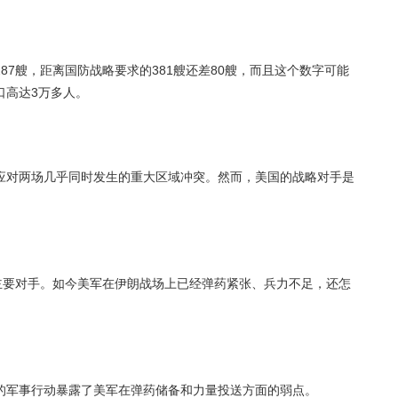
87艘，距离国防战略要求的381艘还差80艘，而且这个数字可能
口高达3万多人。
应对两场几乎同时发生的重大区域冲突。然而，美国的战略对手是
主要对手。如今美军在伊朗战场上已经弹药紧张、兵力不足，还怎
的军事行动暴露了美军在弹药储备和力量投送方面的弱点。