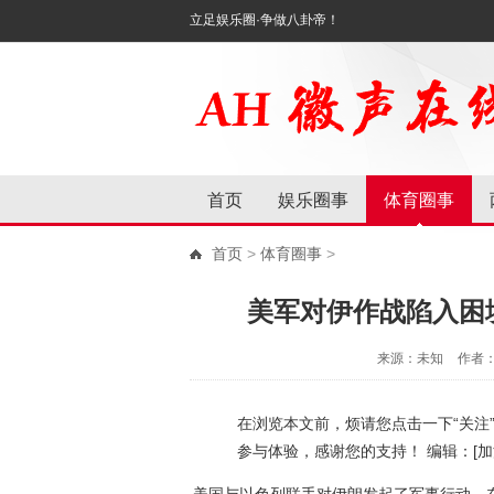
立足娱乐圈·争做八卦帝！
首页
娱乐圈事
体育圈事
首页
>
体育圈事
>
美军对伊作战陷入困
来源：未知
作者
在浏览本文前，烦请您点击一下“关注
参与体验，感谢您的支持！ 编辑：[加