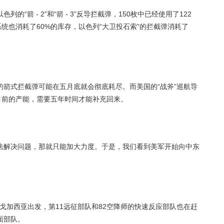
“箭 - 2”和“箭 - 3”反导拦截弹，150枚中已经使用了122
统也消耗了60%的库存，以色列“大卫投石索”的拦截弹消耗了
箭式拦截弹可能在五月底就会彻底耗尽。而美国的“战斧”巡航导
目前的产能，需要五年时间才能补充回来。
法解决问题，那就只能加大力度。于是，我们看到美军开始向中东
迭戈加西亚出发，第11远征部队和82空降师的快速反应部队也在赶
面部队。