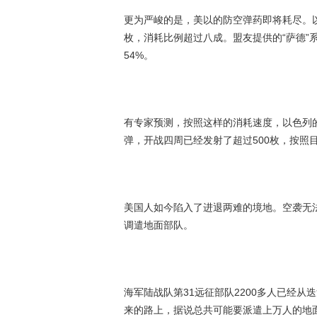
更为严峻的是，美以的防空弹药即将耗尽。以色列的
枚，消耗比例超过八成。盟友提供的“萨德”系
54%。
有专家预测，按照这样的消耗速度，以色列的
弹，开战四周已经发射了超过500枚，按照
美国人如今陷入了进退两难的境地。空袭无
调遣地面部队。
海军陆战队第31远征部队2200多人已经从
来的路上，据说总共可能要派遣上万人的地