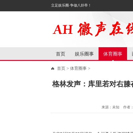
立足娱乐圈·争做八卦帝！
首页
娱乐圈事
体育圈事
首页
>
体育圈事
>
格林发声：库里若对右膝
来源：未知
作者