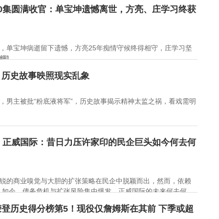
0集圆满收官：单宝坤遗憾离世，方亮、庄学习终获
，单宝坤病逝留下遗憾，方亮25年痴情守候终得相守，庄学习坚
细]
？历史故事映照现实乱象
，男主被批“粉底液将军”，历史故事揭示精神太监之祸，看戏需明
！正威国际：昔日力压许家印的民企巨头如今何去何
锐的商业嗅觉与大胆的扩张策略在民企中脱颖而出，然而，依赖
。如今，债务危机与扩张风险集中爆发，正威国际的未来何去何
登历史得分榜第5！现役仅詹姆斯在其前 下季或超