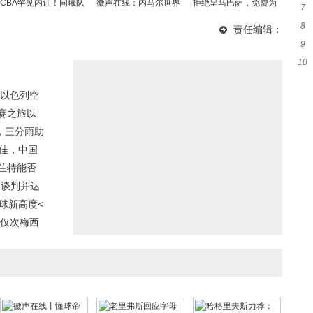
CBA罕见内讧！同曦队
徽声在线：内马尔世界
拒绝皇马巴萨，免费为
7
热
友激烈冲突双双被弃，
杯前谨慎出战，一周三
东家效力，世青赛金靴
8
秀
责任编辑：
球队失利引深思
赛最多踢两场
埃切贝里亚诠释绿茵忠
9
师
诚
10
签至
一
以色列空
赛之旅以
，三分雨助
不佳，中国
兰特能否
美谈判并达
球新高度<
三仅次梅西