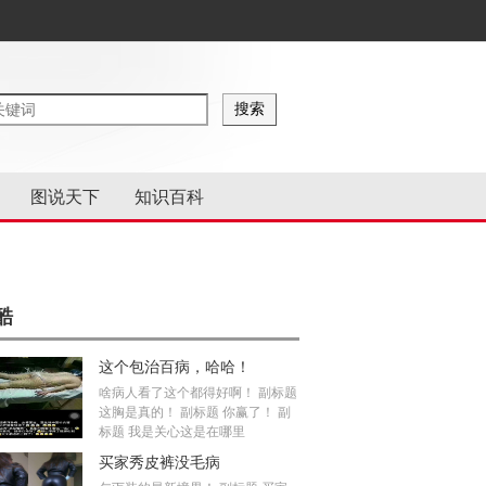
图说天下
知识百科
酷
这个包治百病，哈哈！
啥病人看了这个都得好啊！ 副标题
这胸是真的！ 副标题 你赢了！ 副
标题 我是关心这是在哪里
买家秀皮裤没毛病