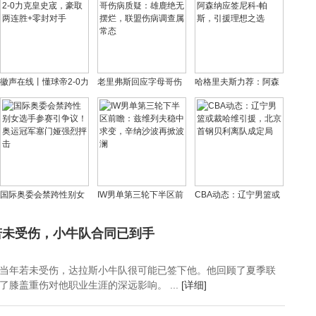
徽声在线丨懂球帝2-0力
老里弗斯回应字母哥伤
哈格里夫斯力荐：阿森
克皇史宬，豪取两连胜
病质疑：雄鹿绝无摆
纳应签尼科-帕斯，引援
+零封对手
烂，联盟伤病调查属常
理想之选
态
国际奥委会禁跨性别女
IW男单第三轮下半区前
CBA动态：辽宁男篮或
选手参赛引争议！奥运
瞻：兹维列夫稳中求
裁哈维引援，北京首钢
冠军塞门娅强烈抨击
变，辛纳沙波再掀波澜
贝利离队成定局
若未受伤，小牛队合同已到手
当年若未受伤，达拉斯小牛队很可能已签下他。他回顾了夏季联
了膝盖重伤对他职业生涯的深远影响。 ...
[详细]