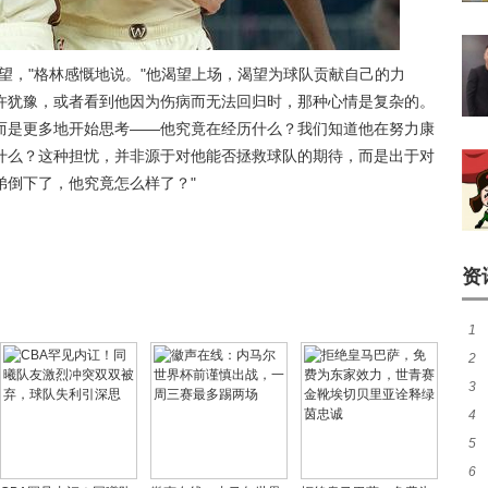
望，"格林感慨地说。"他渴望上场，渴望为球队贡献自己的力
许犹豫，或者看到他因为伤病而无法回归时，那种心情是复杂的。
而是更多地开始思考——他究竟在经历什么？我们知道他在努力康
什么？这种担忧，并非源于对他能否拯救球队的期待，而是出于对
弟倒下了，他究竟怎么样了？"
资
1
2
3
煌
4
作
5
尼
6
分