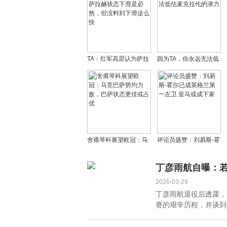
TA：红军高层认为萨拉
因为TA，你永远无法低
赫状态下滑是必然，但
估麦克拉伦的潜力
没料到下滑这么快
舍甫琴科展望欧冠：马
评论员盛赞：刘易斯-霍
竞巴萨势均力敌，巴萨
尔已成英格兰第一左卫
状态更佳或占优
皇马或成下家
丁彦雨航自曝：
2026-03-29
丁彦雨航退役后透露，
赛的艰辛历程，并谈到