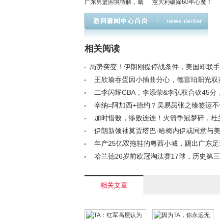
广东男篮困境待解，威
意大利破除60年心魔！
姆斯或成新主帅热门人
托纳利致命一击助蓝衣
选？
军团重返世界杯舞台
相关阅读
局势突变！伊朗刚提停战条件，美国即联手
袭核设施< /a>
王欣瑜吞蛋因小插曲分心，德雷珀阳光双
崩溃告终< /a>
二李闪耀CBA，李添荣&李弘权合砍45分
力上海大胜山西< /a>
辛纳=阿加西+德约？吴易昺张之臻签运
小将携手晋级迈阿密决胜轮< /a>
加时惜败，惨败连连！火箭争冠梦碎，杜
力挽狂澜？< /a>
伊朗新领袖莫贾塔巴·哈梅内伊或同意与
成共识< /a>
年产25亿双拖鞋的粤西小城，踢出广东足
/a>
哈兰德26岁前欧冠淘汰赛17球，历史第
姆巴佩< /a>
相关文章