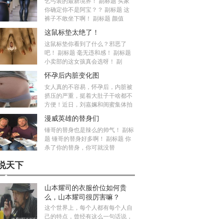
乞丐装的最新境界！ 副标题 买家
你确定你不是阿宝？？ 副标题 这
裤子不敢坐下啊！ 副标题 颜值
这鼠标垫太绝了！
这鼠标垫你看到了什么？邪恶了
吧！ 副标题 毫无违和感！ 副标题
小卖部的这女孩真会选呀！ 副
怀孕后内脏变化图
女人真的不容易，怀孕后，内脏被
挤压的严重，挺着大肚子干啥都不
方便！近日，刘嘉姵和闺蜜集体拍
漫威英雄的替身们
锤哥的替身也是辣么的帅气！ 副标
题 锤哥的替身好多啊！ 副标题 你
杀了你的替身，你可就没替
说天下
山本耀司的衣服价位如何贵
么，山本耀司很厉害嘛？
这个世界上，每个人都有每个人自
己的特点，曾经有这么一句话说，