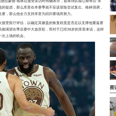
员
德拉蒙德·格林
在接受采访时明确表示，如果球队核心斯蒂芬·库
毫的疑虑，那么库里在本赛季就不应该冒险尝试复出。格林强调，
比赛，那么他全力支持库里为回归赛场而努力。
次接受医疗评估，以确定其膝盖的恢复程度是否足以支撑他重返赛
员都渴望在季后赛中大放异彩，而对于已经38岁的库里来说，这样
一次上场的机会。
图