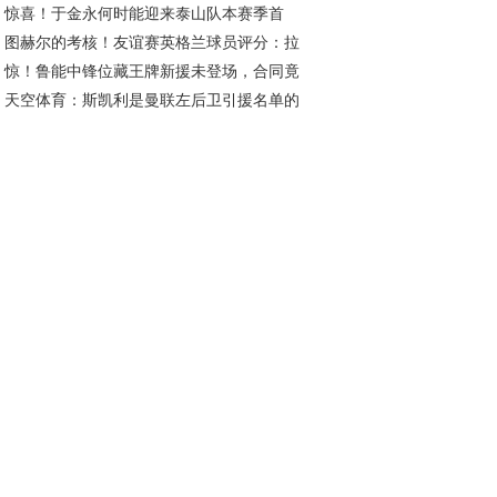
惊喜！于金永何时能迎来泰山队本赛季首
议米利西奇去留
图赫尔的考核！友谊赛英格兰球员评分：拉
？或成王大雷理想接班人
惊！鲁能中锋位藏王牌新援未登场，合同竟
傅独秀 本怀特回归抢戏
天空体育：斯凯利是曼联左后卫引援名单的
2026年底
员；罗马诺：曼联已多次派球探考察迪奥曼德