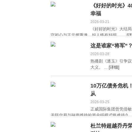
《好好的时光》4
幸福
2026-03-21
《好好的时光》大结局
守初心与王元媛重逢，好人终有好报。 ...
[详
这是谁家“将军”
2026-03-28
热播剧《逐玉》引争议
大义。 ...
[详细]
10万亿债务危机
从
2026-03-25
正威国际集团曾凭借敏
关联交易与融资维持的资金链模式终难持久
从？ ...
[详细]
杜兰特超越乔丹荣