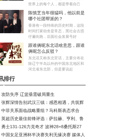
世界上的每个人，都是带着自己
陈慎芝当年很猛吗，他以前是
哪个社团帮派的？
香港有一段特殊的历史时期，这段
时间打家劫舍是常态，黑社会古惑
仔遍街跑，后面社会发展号好
跟谁俩呢东北话啥意思，跟谁
俩呢怎么反驳？
东北话又称东北官话，主要分布在
除辽宁半岛以外的中国东北地区和
河北省东北部，但是要说起
讯排行
攻防失序 辽篮亟需破局重生
张辉深情告别武汉三镇：感恩相遇，共筑辉
中菲关系面临战略重组？马科斯表态求合
旅程
英超历史最佳前锋评选：萨拉赫、亨利、鲁
，中方划出明确红线
勇士131-126力克奇才 波神28+8桑托斯27
、C罗等巨星入围
中国女足亚洲杯半决赛失利无缘决赛 媒体人
波杰姆斯基全能表现