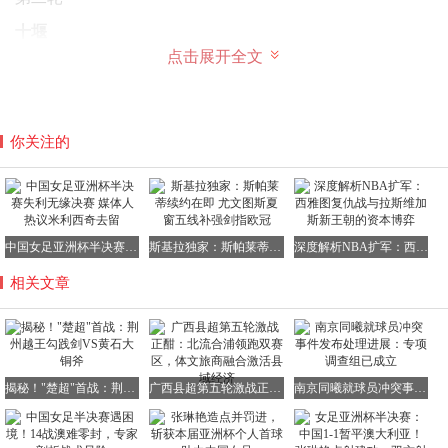
十堰
点击展开全文
荆州
5月4日
第三轮
你关注的
荆州
黄冈
5月16日
中国女足亚洲杯半决赛失利无缘决赛 媒体人热议米利西奇去留
斯基拉独家：斯帕莱蒂续约在即 尤文图斯夏窗五线补强剑指欧冠
深度解析NBA扩军：西雅图复仇战与拉斯维加斯新王朝的资本博弈
第四轮
相关文章
宜昌
荆州
5月23日
揭秘！"楚超"首战：荆州越王勾践剑VS黄石大铜斧
广西县超第五轮激战正酣：北流合浦领跑双赛区，体文旅商融合激活县域经济
南京同曦就球员冲突事件发布处理进展：专项调查组已成立
第五轮
荆州