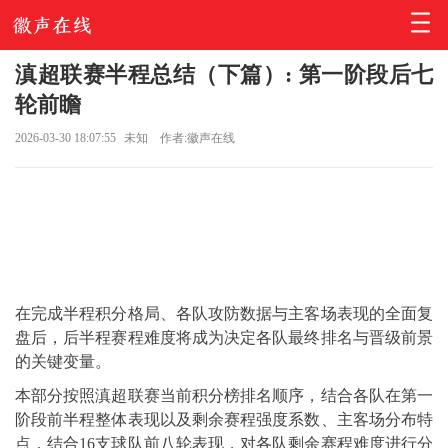
滇超联赛半程总结（下篇）: 第一阶段后七
轮前瞻
2026-03-30 18:07:55
未知
作者:徽声在线
在完成半程积分格局、各队攻防数据与主客场表现的全面复
盘后，后半程赛程难度将成为决定各队最终排名与晋级前景
的关键变量。
本部分按照滇超联赛当前积分榜排名顺序，结合各队在第一
阶段前半程整体表现以及剩余赛程强度系数、主客场分布特
点，结合16支球队前八轮表现，对各队剩余赛程难度进行分