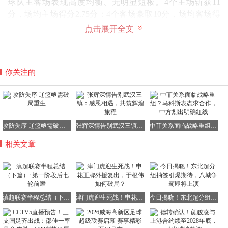
球队主客场表现高度均衡、无明显短板。4个主场斩获11
分，场均主场得分2.75分；4个客场豪取10分，场均客场得
分2.50分，主客场战力均稳居联赛前列，是本届赛事综合实
点击展开全文
力最均衡的球队。
剩余赛程
你关注的
主场：昆明、怒江、楚雄、红河
客场：昭通、迪庆、临沧
剩余赛程难度评级
中等级（系数=11.00）
攻防失序 辽篮亟需破局重生
张辉深情告别武汉三镇：感恩相遇，共筑辉煌旅程
中菲关系面临战略重组？马科斯表态求合作，中方划出明确红线
球队剩余7轮对手当前总积分合计77分，赛程强度系数为
相关文章
11.00，略低于联赛平均难度分水岭（≈11.06），归属中等级
难度区间。
剩余7个对手中，仅昆明、红河、楚雄三支球队位居积分榜
晋级区，其余4支均为联赛中下游球队；赛程排布为4个主
滇超联赛半程总结（下篇）: 第一阶段后七轮前瞻
津门虎迎生死战！申花王牌外援复出，于根伟如何破局？
今日揭晓！东北超分组抽签引爆期待，八城争霸即将上演
场、3个客场，延续了半程主客场均衡的分布特点，其中对
阵昆明、红河、楚雄的强强对话均坐镇主场，主场优势将为