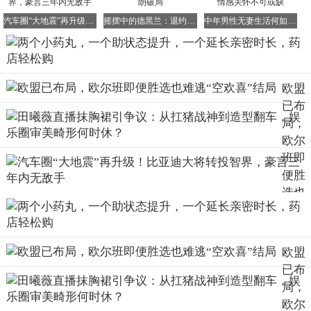
好了，今天的内容就分享至此。希望这些信息能帮助您对这
汽车圈“大地震”再升级！比亚迪大将转投智界，豪言三年内无敌手
摇摆中的德黑兰：退约风险高悬，中俄难助伊朗破局
中年男性无妻生活何如？网友：财富非万能，情感关怀不可或缺
些常见的健康小工具多一份科学的认识，从而更好地关爱自
己和家人的健康。
欧盟
本文内容旨在普及健康知识，不能作为具体的诊
已布
疗建议。每个人的体质和健康状况都有所不同，
局，
文中提及的药物信息也需谨慎对待，务必在医生
欧尔
的指导下合理用药。
班即
便胜
选也
难
逃“
欢
欧盟
喜”
已布
局
局，
欧尔