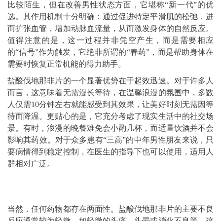
比较陌生，但在改善男性状态方面，它堪称“新一代”的优
选。其作用机制十分明确：通过促进特定平滑肌的松弛，进
而扩张血管，增加动脉血流量，从而激发身体的自然反应。
值得注意的是，这一过程并非凭空产生，而是需要相应
的“信号”作为触发，它绝非所谓的“春药”，而是帮助身体在
需要时恢复正常机能的得力助手。
盐酸伐地那非片的一个显著优势在于起效迅速。对于许多人
而言，这意味着无需漫长等待，在温馨浪漫的氛围中，多数
人仅需10分钟左右就能感受到其效果，让美好时刻无需因等
待而降温。更贴心的是，它充分考虑了现实生活中的社交场
景。有时，浪漫的晚餐难免会小酌几杯，而适量饮酒并不会
影响其药效。对于众多患有“三高”的中年男性朋友来说，只
要病情得到稳定控制，在医生的指导下也可以使用，适用人
群相对广泛。
当然，任何药物都存在两面性。盐酸伐地那非片的主要不良
反应通常较为轻微，如轻微的头痛、头晕或消化不良等。这