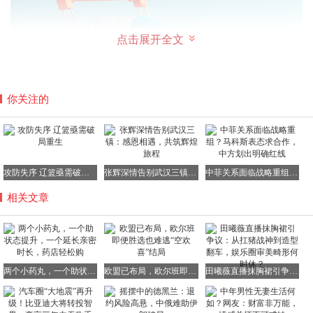
点击展开全文
你关注的
攻防失序 辽篮亟需破局重生
张辉深情告别武汉三镇：感恩相遇，共筑辉煌旅程
中菲关系面临战略重组？马科斯表态求合作，中方划出明确红线
相关文章
概括而言，这两位“伙伴”各司其职，一个确保“硬件”的良好
运行，一个优化“软件”的控制时长，共同守护着男性的自信
与和谐的伴侣关系。它们并非什么不可言说的秘密，而是现
代医药学发展的成果，是帮助人们解决困扰、提升生活品质
的正规工具。
两个小药丸，一个助状态提升，一个延长亲密时长，药店轻松购
欧盟已布局，欧尔班即便胜选也难逃“空欢喜”结局
田曦薇直播抹胸裙引争议：从扛猪战神到造型翻车，娱乐圈审美畸形何时休？