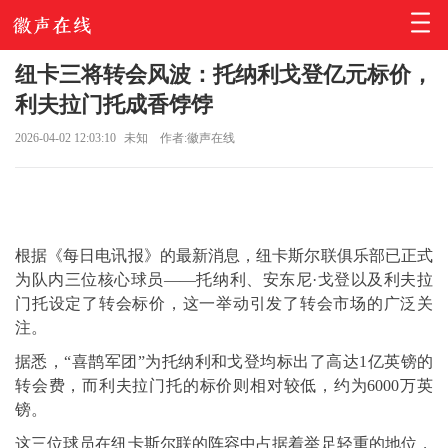
纽卡三将转会风波：托纳利戈登亿元标价，
利夫拉门托成香饽饽
2026-04-02 12:03:10
未知
作者:徽声在线
根据《每日电讯报》的最新消息，纽卡斯尔联俱乐部已正式
为队内三位核心球员——托纳利、安东尼·戈登以及利夫拉
门托设定了转会标价，这一举动引发了转会市场的广泛关
注。
据悉，“喜鹊军团”为托纳利和戈登均标出了高达1亿英镑的
转会费，而利夫拉门托的标价则相对较低，约为6000万英
镑。
这三位球员在纽卡斯尔联的阵容中占据着举足轻重的地位，