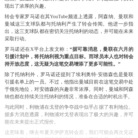
现出了浓厚的兴趣。
转会专家罗马诺在其YouTube频道上透露，阿森纳、曼联和
曼城这三支球队都与托纳利产生了转会传闻。他进一步指
出，这三支球队都在密切关注托纳利的动态，并可能在未来
采取行动。
罗马诺还在X平台上发文称：
“据可靠消息，曼联在六月的
引援计划中，将托纳利视为重点目标。而球员本人也对转会
持开放态度，这无疑为这笔交易增添了更多可能性。”
除了托纳利外，罗马诺还提到了埃利奥特·安德森也是曼联
引援名单上的一员。不过，他指出曼城目前在这笔交易中处
于领先地位，对安德森的兴趣非常浓厚。同时，曼城和阿森
纳也都在持续关注托纳利的情况，准备在合适的时机出手。
与此同时，利物浦在戈登的争夺战中似乎占据了有利地位。
据多方消息透露，利物浦对戈登表现出了极大的兴趣，并可
能在未来提出正式报价。
这意味着，继去年夏天伊萨克转会后，我们可能会再次见证