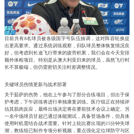
目前共有8名球员被各级国字号队伍抽调，这对阵容轮换提
出更高要求。通过系统训练观察，归队球员整体恢复情况良
好，但考虑到长途飞行带来的疲劳积累，我们会在今天安排
额外体检项目。特别是从澳大利亚归来的球员，虽然飞行时
长不算极端，但仍需密切关注时差调整情况。
关键球员伤情更新与战术部署
关于茹萨的伤势，他在上午参与了部分合练项目，但出于保
护考虑，下午训练将进行单独康复训练。医疗组正在持续评
估其肌肉反应，最终出场决定将在赛前技术会议上确定。另
一名中场球员甘超已通过体能测试，具备登场条件，但具体
使用时机需结合战术需要。针对上轮比赛出现的15分钟失球
潮，教练组已制作专项分析视频，重点强化定位球防守与区