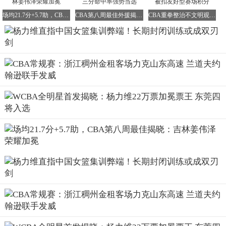
程才是良性的，而不是一直让我们处于封闭、闭塞的状态之
场均21.7分+5.7助，CBA第八周最佳揭晓：吉林姜伟泽荣耀加冕
CBA第八周最佳外援揭晓：广厦塔克以42.1%三分命中率强势当选
CBA重拳整治不文明观赛：广东队因球迷违规被扣友好型赛场积分
中。”
职业球员也是普通人，她们除了打球之外，也需要接触社
会、享受娱乐和生活。长时间与社会脱节，缺乏高强度的比
赛锻炼，球员们的状态自然难以保持最佳。可以肯定的是，
长时间动辄三四个月的集训，这种闭门造车的做法，并不一
定是提升中国女篮水平的最佳途径。