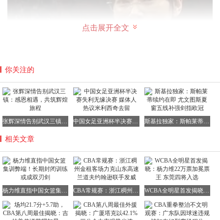
点击展开全文
你关注的
张辉深情告别武汉三镇：感恩相遇，共筑辉煌旅程
中国女足亚洲杯半决赛失利无缘决赛 媒体人热议米利西奇去留
斯基拉独家：斯帕莱蒂续约在即 尤文图斯夏窗五线补强剑指欧冠
相关文章
因此，杨力维在接受央视采访时才敢于直言不讳：“长时间
集训并非最优解。我们既需要团队磨合，也需要个人生活，
杨力维直指中国女篮集训弊端！长期封闭训练或成双刃剑
CBA常规赛：浙江稠州金租客场力克山东高速 兰道夫约翰逊联手发威
WCBA全明星首发揭晓：杨力维22万票加冕票王 东莞四将入选
更需要有足够的时间来打磨个人技术。然后才是团队的组合
与配合，以及通过高水平的比赛来检验训练成果。这样的过