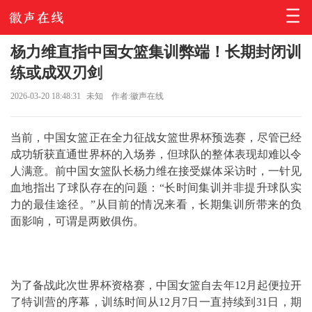
杨力维直指中国女篮集训弊端！长期封闭训
练或成双刃剑
2026-03-20 18:48:31
未知
作者:徽声在线
当前，
中国女篮
正在全力征战女篮世界杯预选赛，尽管已经
成功斩获直通世界杯的入场券，但球队的整体表现却难以令
人满意。前中国女篮队长
杨力维
在接受媒体采访时，一针见
血地指出了球队存在的问题：“长时间集训并非提升球队实
力的最佳途径。”从目前的情况来看，长期集训所带来的负
面影响，可谓是两败俱伤。
为了备战此次世界杯资格赛，中国女篮自去年12月起便拉开
了特训营的序幕，训练时间从12月7日一直持续到31日，期