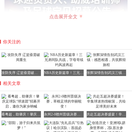
点击展开全文
你关注的
攻防失序 辽篮亟需破局重生
NBA历史新篇章！三兄弟同队共战，字母哥续约风波再起
张辉深情告别武汉三镇：感恩相遇，共筑辉煌旅程
相关文章
看粤超，助肇庆！肇庆足球队“球迷团”招募开启，邀你为家乡呐喊
永州2-0赣州晋级决赛，草根足球的华丽蜕变！
共赴五超决赛盛宴！辛集球迷热情献策，共绘足球美好未来