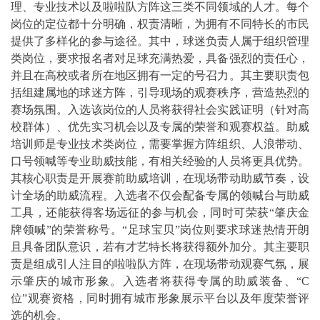
理、专业技术以及啦啦队方阵这三类不同领域的人才。每个
岗位的定位都十分明确，权责清晰，为拥有不同特长的市民
提供了多样化的参与途径。其中，球迷负责人属于组织管理
类岗位，要求报名者对足球充满热爱，具备强烈的责任心，
并且在高校或者所在地区拥有一定的号召力。其主要职责包
括组建属地的球迷方阵，引导现场的观赛秩序，营造热烈的
赛场氛围。入选该岗位的人员将获得社会实践证明（针对高
校群体）、优先实习机会以及专属的荣誉和观赛权益。助威
培训师是专业技术类岗位，需要掌握方阵组织、人浪带动、
口号领喊等专业助威技能，有相关经验的人员将更具优势。
其核心职责是开展赛前助威培训，在现场带动助威节奏，设
计全场的助威流程。入选者不仅会配备专属的领喊台与助威
工具，还能获得客场远征的参与机会，同时可荣获“肇庆金
牌领喊”的荣誉称号。“足球宝贝”岗位则要求球迷热情开朗
且具备团队意识，若有才艺特长将获得额外加分。其主要职
责是组成引人注目的啦啦队方阵，在现场带动观赛气氛，展
示肇庆的城市形象。入选者将获得专属的助威装备、“C
位”观赛资格，同时拥有城市形象展示平台以及年度荣誉评
选的机会。