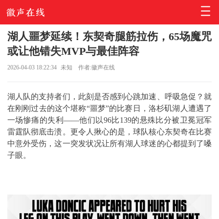
湖人噩梦延续！东契奇腿筋拉伤，65场魔咒
或让他错失MVP与最佳阵容
2026-04-03 18:22:34
未知
作者:徽声在线
湖人队的支持者们，此刻是否感到心跳加速、呼吸急促？就
在刚刚过去的这个堪称“噩梦”的比赛日，洛杉矶湖人遭遇了
一场惨痛的失利——他们以96比139的悬殊比分被卫冕冠军
雷霆队彻底击溃。更令人揪心的是，球队核心东契奇在比赛
中意外受伤，这一突发状况让所有湖人球迷的心都提到了嗓
子眼。