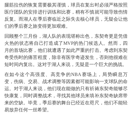
腿筋拉伤的恢复需要极其谨慎，球员在复出时必须严格按照
医疗团队的安排进行训练和比赛，稍有不慎就可能导致伤情
反复。而湖人在季后赛临近之际失去核心球员，无疑会让他
们的季后赛之旅变得更加艰难。
回顾整个三月份，湖人队的表现堪称出色，东契奇更是凭借
火热的状态将自己打造成了MVP的热门候选人。然而，四
月的首场比赛，他们就遭遇了如此严重的打击。考虑到东契
奇受伤时的痛苦程度，除非有医学奇迹发生，否则他很难在
短时间内复出。这对于湖人来说，无疑是一个巨大的挑战。
在如今这个高强度、高竞争的NBA赛场上，局势瞬息万
变，伤病、交易、战术调整等因素都可能影响一支球队的命
运。对于湖人来说，他们现在能做的只有祈祷东契奇能够尽
快康复，同时调整战术，寻找其他球员来填补东契奇缺席带
来的空缺。毕竟，季后赛的舞台已经近在咫尺，他们不能轻
易放弃任何一丝希望。