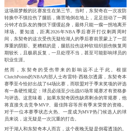
这场噩梦般的比赛发生在第三节。当时，东契奇在一次攻防
转换中不慎拉伤了腿筋，痛苦地倒在地上，足足扭动了一两
分钟才在队友的搀扶下缓缓起身，最终只能一瘸一拐地离开
球场。要知道，距离2026年NBA季后赛开打仅剩两周时
间，东契奇的这次受伤无疑给湖人的季后赛前景蒙上了一层
厚重的阴影。更糟糕的是，腿筋拉伤这种软组织损伤恢复周
期较长，且极易反复，一旦处理不当，甚至可能影响球员的
职业生涯。
然而，东契奇的受伤带来的影响远不止于此。根据
ClutchPoints的NBA内部人士布雷特·西格尔透露，东契奇本
赛季至今恰好出战了64场比赛，而联盟对于季末奖项的评选
有一条硬性规定：球员必须至少出战65场常规赛才有资格参
与评选。这意味着，如果东契奇因伤缺席剩余的常规赛，他
将直接失去竞争MVP、最佳阵容等所有季末荣誉的资格。
对于一位本赛季状态火热、一度成为MVP热门候选人的球
员来说，这无疑是一次沉重的打击。
对于湖人和东契奇本人而言，这个夜晚无疑是倒霉透顶的。