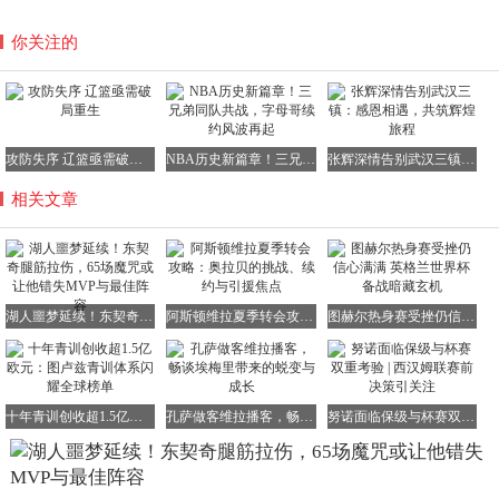
你关注的
攻防失序 辽篮亟需破局重生
NBA历史新篇章！三兄弟同队共战，字母哥续约风波再起
张辉深情告别武汉三镇：感恩相遇，共筑辉煌旅程
相关文章
湖人噩梦延续！东契奇腿筋拉伤，65场魔咒或让他错失MVP与最佳阵容
阿斯顿维拉夏季转会攻略：奥拉贝的挑战、续约与引援焦点
图赫尔热身赛受挫仍信心满满 英格兰世界杯备战暗藏玄机
十年青训创收超1.5亿欧元：图卢兹青训体系闪耀全球榜单
孔萨做客维拉播客，畅谈埃梅里带来的蜕变与成长
努诺面临保级与杯赛双重考验 | 西汉姆联赛前决策引关注