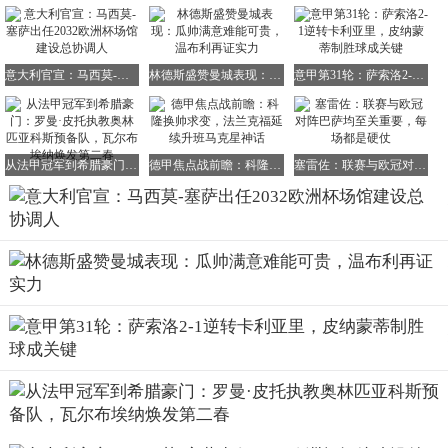
意大利官宣：马西莫-塞萨出任2032欧洲杯场馆建设总协调人
林德斯盛赞曼城表现：瓜帅满意难能可贵，温布利再证实力
意甲第31轮：萨索洛2-1逆转卡利亚里，皮纳蒙蒂制胜球成关键
从法甲冠军到希腊豪门：罗曼·皮托执教奥林匹亚科斯预备队，瓦尔布埃纳焕发第二春
德甲焦点战前瞻：科隆换帅求变，法兰克福延续升班马克星神话
塞雷佐：联赛与欧冠对阵巴萨均至关重要，每场都是硬仗