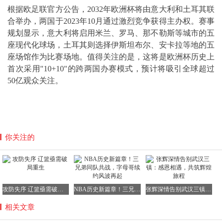
根据欧足联官方公告，2032年欧洲杯将由意大利和土耳其联
合举办，两国于2023年10月通过激烈竞争获得主办权。赛事
规划显示，意大利将启用米兰、罗马、那不勒斯等城市的五
座现代化球场，土耳其则选择伊斯坦布尔、安卡拉等地的五
座场馆作为比赛场地。值得关注的是，这将是欧洲杯历史上
首次采用"10+10"的跨两国办赛模式，预计将吸引全球超过
50亿观众关注。
你关注的
攻防失序 辽篮亟需破局重生
NBA历史新篇章！三兄弟同队共战，字母哥续约风波再起
张辉深情告别武汉三镇：感恩相遇，共筑辉煌旅程
相关文章