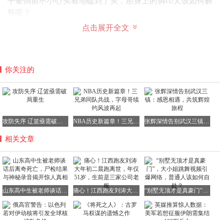
子晕倒前不小心头着地磕到了头，那身上的脚印又该如何解
释呢？
点击展开全文
越想越觉得不对劲，范鹏飞的父母没有丝毫犹豫，立刻来到
学校找说法。然而，学校给出的解释却让他们更加怀疑。学
校称孩子晕倒得突然，不小心磕到脑袋才会头骨受伤，至于
校服上的脚印，学校却无法给出合理的解释。
你关注的
这种含糊其辞的解释让范鹏飞的父母意识到，儿子的死绝对
不是那么简单。毕竟范鹏飞定期体检都正常，根本没有心脏
病，家族也没有心脏病史，一个好好的孩子为何会突然猝死
呢？
攻防失序 辽篮亟需破局重生
NBA历史新篇章！三兄弟同队共战，字母哥续约风波再起
张辉深情告别武汉三镇：感恩相遇，共筑辉煌旅程
相关文章
更让范父范母感到奇怪的是，事发后好心帮忙拨打急救电话
的班主任却不见了踪影。来到学校后，学校也表示联系不上
班主任。这让范家人更加坚信，儿子的死背后一定隐藏着不
山东高中生被老师谈话后离奇死亡，尸检结果与神秘录音揭开惊人真相
痛心！江西跑友刘涛大年初二晨跑离世，年仅51岁，生前是三家公司老板
“别墅无顶才是真豪门”，大小姐跳舞视频引爆网络，普通人该如何自处？
可告人的秘密。
为了找到真相，范家人多次到学校讨要说法，可学校态度冷