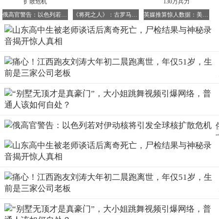
淡，一直回避他们的疑问。就在范家人感到束手无策的时
俄高官警告：以色列若对伊动核将引发全球核扩散危机
《将死之人》：古罗马权谋的遗憾之作
英媒推算惊人数据：美军若想征服伊朗需集结130万兵力
候，他们意外收到了一条至关重要的短信，这条短信彻底解
开了所有疑问。那么，发送这条短信的好心人是谁？范鹏飞
突然猝死的真相又是什么呢？
神秘短信
山东17岁学霸被班主任叫出去谈话，15分钟后却离奇死亡，
家属悲痛欲绝，原本以为只是个意外，却不料突然收到一条
神秘短信，意外发现学霸之死与失踪的班主任脱不开关系。
究竟在班主任谈话的15分钟内，发生了什么？竟能夺走一条
年轻的生命？
就在范鹏飞父母求助无门，无法为儿子讨回公道的时候，他
们突然收到了一条神秘短信。发送这条短信的人，其实是坐
在班级门口的小徐同学。他在短信中提到，范鹏飞被叫出去
谈话后，看到班主任打了范鹏飞一巴掌。
这下子，范鹏飞的父母彻底愤怒了。一想到儿子校服裤子上