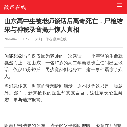
山东高中生被老师谈话后离奇死亡，尸检结
果与神秘录音揭开惊人真相
2026-04-05 11:26:31
未知
作者:徽声在线
你能想象吗？仅仅因为老师的一次谈话，一个年轻的生命就
戛然而止。在山东，一名17岁的高二学霸被班主任叫出去谈
话，仅仅15分钟后，男孩竟然倒地身亡，这一事件震惊了众
人。
当消息传来，男孩的母亲瞬间崩溃，原本以为这只是一场意
外。然而，赶来抢救的医生却支支吾吾，这让家长心生疑
虑，果断选择报警。
随着尸检结果的公布，孩子的父母瞬间傻眼。究竟在那被叫