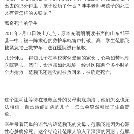
出去的15分钟里，孩子经历了什么？涉事老师与孩子的死亡
又有着怎样的关联呢？
离奇死亡的学生
2011年3月11日晚上八点，原本充满朗朗读书声的山东邹平
县一中，被一阵揪心的救护车鸣笛声打破。高二学生范鹏飞
被紧急抬上救护车，送往医院进行抢救。
几分钟后，得知儿子在学校突然晕倒的家长，心急如焚地朝
医院奔去。然而，命运却如此残酷，经过医院两个多小时的
全力抢救，范鹏飞还是没能被救回来，被确定死亡。
这个噩耗让等待在抢救室外的父母彻底崩溃，他们怎么也无
法相信，自己活蹦乱跳的儿子，怎么会突然就没了生命迹
象。
医生带着沉重的语气告诉范鹏飞的父母，范鹏飞是因为心源
性心脏病猝死。这个结论让范家人陷入了深深的困惑，范鹏