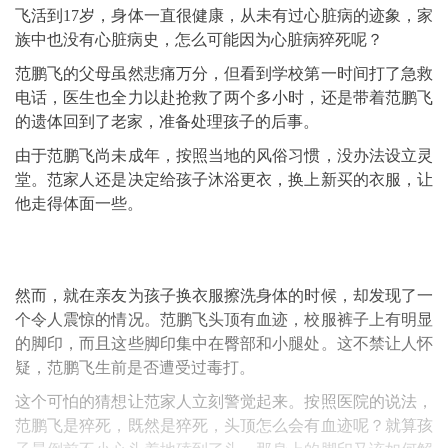
飞活到17岁，身体一直很健康，从未有过心脏病的迹象，家
族中也没有心脏病史，怎么可能因为心脏病猝死呢？
范鹏飞的父母虽然悲痛万分，但看到学校第一时间打了急救
电话，医生也全力以赴抢救了两个多小时，还是带着范鹏飞
的遗体回到了老家，准备处理孩子的后事。
由于范鹏飞尚未成年，按照当地的风俗习惯，没办法设立灵
堂。范家人还是决定给孩子沐浴更衣，换上新买的衣服，让
他走得体面一些。
然而，就在亲友为孩子换衣服擦洗身体的时候，却发现了一
个令人震惊的情况。范鹏飞头顶有血迹，校服裤子上有明显
的脚印，而且这些脚印集中在臀部和小腿处。这不禁让人怀
疑，范鹏飞生前是否遭受过毒打。
这个可怕的猜想让范家人立刻警觉起来。按照医院的说法，
范鹏飞是猝死，既然是猝死，头顶怎么会有血迹呢？就算孩