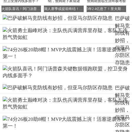
火箭队喜讯！阿门汤普森关键数据领跑联盟，控卫变身内线多面手？
湖人赛季或提前终结！东契奇里夫斯双双报销，詹姆斯下家成谜
5年2.4亿悬了！里夫斯赛季报销湖人崩盘，41岁詹姆斯面临生涯终极考验
巴萨破
解马竞
马竞的杀招依旧是走肋部，打击巴萨中卫的侧翼。马丁和库
防线有
巴西在转身和做动作方面的能力并不突出，格列兹曼和巴埃
妙招，
纳（下一场可能是阿尔瓦雷斯）在切肋部接应时，他们的移
动频率和技术都相当出色，巴萨中卫很难依靠个人能力进行
但亚马
纠错。
尔防区
存隐患
这次格列兹曼甚至有些贪功，若是在欧冠赛场上，他或许会
选择横传给后点空位的队友。
巴萨破
解马竞
还有一个不容忽视的问题，就是亚马尔在防守端的投入度目
防线有
前仅处于及格线水平，甚至有进一步下降的趋势。
妙招，
毕竟亚马尔在进攻端的表现越来越抢眼，他也更愿意将体能
但亚马
投入到进攻中。因此，当马竞分球给侧翼时，如果巴萨的中
尔防区
场边路不扩大防区，那么边后卫就会暴露出来，进一步放大