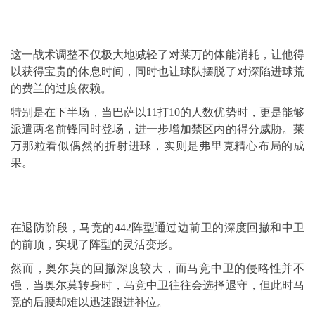
这一战术调整不仅极大地减轻了对莱万的体能消耗，让他得
以获得宝贵的休息时间，同时也让球队摆脱了对深陷进球荒
的费兰的过度依赖。
特别是在下半场，当巴萨以11打10的人数优势时，更是能够
派遣两名前锋同时登场，进一步增加禁区内的得分威胁。莱
万那粒看似偶然的折射进球，实则是弗里克精心布局的成
果。
在退防阶段，马竞的442阵型通过边前卫的深度回撤和中卫
的前顶，实现了阵型的灵活变形。
然而，奥尔莫的回撤深度较大，而马竞中卫的侵略性并不
强，当奥尔莫转身时，马竞中卫往往会选择退守，但此时马
竞的后腰却难以迅速跟进补位。