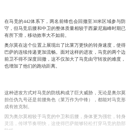
在马竞的442体系下，两名前锋也会回撤至30米区域参与防
守，但马竞后腰和中卫的整体质量相较于西蒙尼巅峰时期已
有所下滑，移动效率大不如前。
奥尔莫在这个位置上展现出了比莱万更快的转身速度，使得
巴萨的连续传递更加流畅。面对这样的进攻，马竞的两个边
前卫不得不深度回撤，这不仅加大了马竞由守转攻的难度，
也增加了他们的跑动距离。
这种进攻方式对马竞的防线构成了巨大威胁，无论是奥尔莫
担任伪九号还是前腰角色（莱万作为中锋），都能对马竞形
成有效克制。
因为奥尔莫相较于马竞的中卫和后腰，身体更为强壮，转身
灵活，传球节奏明快，这使得巴萨能够轻松打穿马竞的肋部