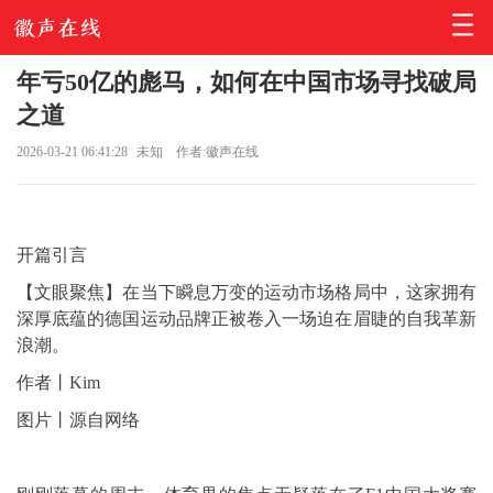
年亏50亿的彪马，如何在中国市场寻找破局
之道
2026-03-21 06:41:28
未知
作者:徽声在线
开篇引言
【文眼聚焦】在当下瞬息万变的运动市场格局中，这家拥有
深厚底蕴的德国运动品牌正被卷入一场迫在眉睫的自我革新
浪潮。
作者丨Kim
图片丨源自网络