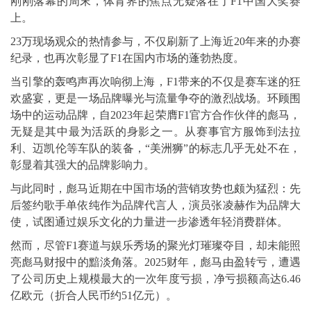
刚刚落幕的周末，体育界的焦点无疑落在了F1中国大奖赛
上。
23万现场观众的热情参与，不仅刷新了上海近20年来的办赛
纪录，也再次彰显了F1在国内市场的蓬勃热度。
当引擎的轰鸣声再次响彻上海，F1带来的不仅是赛车迷的狂
欢盛宴，更是一场品牌曝光与流量争夺的激烈战场。环顾围
场中的运动品牌，自2023年起荣膺F1官方合作伙伴的彪马，
无疑是其中最为活跃的身影之一。从赛事官方服饰到法拉
利、迈凯伦等车队的装备，“美洲狮”的标志几乎无处不在，
彰显着其强大的品牌影响力。
与此同时，彪马近期在中国市场的营销攻势也颇为猛烈：先
后签约歌手单依纯作为品牌代言人，演员张凌赫作为品牌大
使，试图通过娱乐文化的力量进一步渗透年轻消费群体。
然而，尽管F1赛道与娱乐秀场的聚光灯璀璨夺目，却未能照
亮彪马财报中的黯淡角落。2025财年，彪马由盈转亏，遭遇
了公司历史上规模最大的一次年度亏损，净亏损额高达6.46
亿欧元（折合人民币约51亿元）。