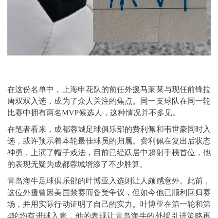
在这份名单中，上海申花队的前任外援
马莱莱
与现任前锋拉
唐双双入选，成为了众人关注的焦点。同一支球队在同一轮
比赛中拥有两名MVP候选人，这种情况并不多见。
在笔者看来，成都蓉城足球俱乐部的费利佩和韦世豪同时入
选，或许预示着本轮最佳球员的归属。费利佩在复出后状态
神勇，上演了帽子戏法，目前已经跃居中超射手榜首位，他
的表现无疑为成都蓉城增添了不少胜算。
青岛海牛足球俱乐部的叶博亚入选则让人颇感意外。此前，
这位外援曾因美国禁赛而备受争议，但如今他已顺利回归赛
场，并用实际行动证明了自己的实力。叶博亚在第一轮和第
4轮均有进球入账，他的表现让青岛海牛的外援引进策略再