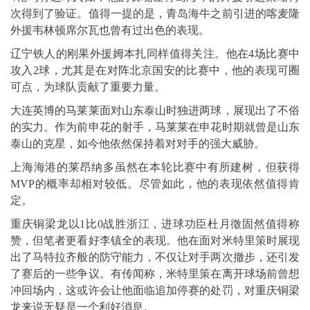
次得到了验证。值得一提的是，青岛海牛之前引进的喀麦隆
外援韦林顿席尔瓦也曾有过出色的表现。
辽宁铁人的刚果外援姆本扎同样值得关注。他在4场比赛中
攻入2球，尤其是在对阵北京国安的比赛中，他的表现可圈
可点，为球队贡献了重要力量。
大连英博的马莱莱面对山东泰山时独进两球，展现出了不俗
的实力。作为前申花的射手，马莱莱在申花时期就曾是山东
泰山的克星，如今他依然保持着对对手的强大威胁。
上海海港的莱昂纳多虽然在本轮比赛中有所建树，但获得
MVP的概率却相对较低。尽管如此，他的表现依然值得肯
定。
重庆铜梁龙以1比0战胜浙江，进球功臣杜月徵固然值得称
赞，但笔者更看好李镇全的表现。他在面对米特里策时展现
出了马特拉齐般的防守能力，不仅让对手两次撤步，还引发
了赛后的一些争议。有传闻称，米特里策在离开球场前曾想
冲回场内，这或许会让他面临追加停赛的处罚，对重庆铜梁
龙来说无疑是一个利好消息。