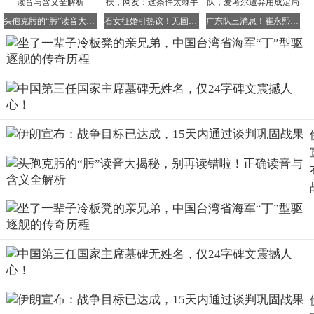
以“松”号命名为“松”级驱逐舰。至1944年转产更加简化
头孢克肟的“肟”读音大揭秘，别再读错啦！正确读音与含义全解析
石女征婚引热议！无固定工作、多弟妹待帮扶，网友：这条件太棘手
广东队三消息！崔永熙罕见吐槽，焦泊乔或离队，麦考尔遭弃用成定局
的“改丁”型驱逐舰前，一共成功建成了二十艘。
然而，随着战争局势的恶化，至日本宣布无条件投降后，这
二十艘“松”级驱逐舰命运多舛。其中七艘在战争中损失，剩
余的十三艘中，有三艘因为损坏严重、无法行动而被判定报
废。十艘尚能活动的“松”级驱逐舰成为赔偿舰，由中美英苏
四大战胜国进行分配。其中有两艘“松”级驱逐舰被分配给了
中国国民党海军，分别是七号舰“杉”号和十三号舰“枫”号。
“杉”号于1944年2月25日在藤永田造船所开工建造，7月3日
顺利下水，8月25日竣工后编入第四十三驱逐队。两个月
后，它编入小泽治三郎的第三舰队第三十一战队，先后参加
了莱特湾海战和奥尔莫克输送战。不过，在这两场战役
中，“杉”号主要担负防空和营救落水飞行员的辅助任务。
1945年1月21日，该舰停泊在台湾高雄港加油时，遭遇美军
舰载机空袭，被炸成重伤。但它的防空火力也发挥了作用，
击落一架美机、击伤数架。3月13日，该舰带伤返回日本本
土，进入吴港进行大修，并在吴港迎来了日本投降的那一
刻。