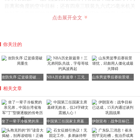
距离和角度的空中目标；还有四座三联装九六式25毫米机关
炮以及八座同型的单管机关炮，形成了密集的防空火力网。
点击展开全文
在反潜兵器方面，拥有两座被称为Y炮的九四式爆雷投射
机，舰尾还布设有两条深水炸弹投放轨道，总共备有36枚深
水炸弹，有效提升了反潜作战能力。
你关注的
此外，为了增强作战效能，“丁”型驱逐舰还配备了一系列先
进的电子设备。对海搜索使用的是22号电探，对空搜索则依
靠13号电探；控制火炮的有97式2米高角测距仪，控制鱼雷
的有97式2型射角方位盘和1式3型发射指挥盘；用于反潜的
有93式探信仪和93式水中听音器，这些设备为舰艇在复杂战
攻防失序 辽篮亟需破局重生
NBA历史新篇章！三兄弟同队共战，字母哥续约风波再起
山东男篮季后赛前景堪忧，邱彪用人僵化成最大障碍
场环境下的作战提供了有力支持。
相关文章
“榆”号驱逐舰，在阳光下闪耀着金属光泽
坐了一辈子冷板凳的亲兄弟，中国台湾省海军“丁”型驱逐舰的传奇历程
中国第三任国家主席墓碑无姓名，仅24字碑文震撼人心！
伊朗宣布：战争目标已达成，15天内通过谈判巩固战果
“丁”型驱逐舰的建造计划规模庞大。一共有四十二艘被列入
日本海军1942年度战时补充计划的第二次追加计划。1943年
8月8日，首舰“松”号在舞鹤海军造船厂开工建造，此后