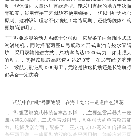
度，舰体设计大量运用直线造型。能采用直线的地方坚决摒
弃弧度，能用焊接工艺就绝不使用铆接，一切以“快”为核心
原则。这种设计理念不仅缩短了建造周期，还使得舰体结构
更加简洁明了。
“丁”型驱逐舰的动力系统十分强劲。它配备了两台舰本式蒸
汽涡轮机，同时搭配两座ロ号舰政本部式重油专烧水管锅
炉，采用双轴推进方式，总功率高达19000马力。如此强大
的动力，使得该舰最高航速可达27.8节，在18节经济航速
时，续航力能达到3500海里，无论是快速机动还是长途航行
都具备一定优势。
试航中的“桃”号驱逐舰，在海上划出一道道白色浪花
“丁”型驱逐舰的武器装备丰富多样。其主要鱼雷兵器为一座
四联装610毫米九二式鱼雷发射管，具备强大的鱼雷攻击能
力。炮械兵器方面，配备了一座八九式127毫米40倍径单管
高平两用炮、一座同型的双联装高平两用炮，能够应对不同