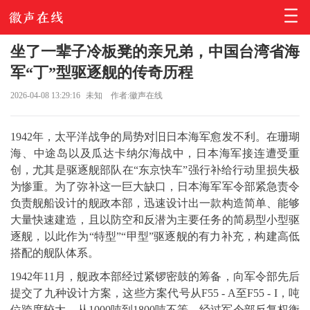
坐了一辈子冷板凳的亲兄弟，中国台湾省海
军“丁”型驱逐舰的传奇历程
2026-04-08 13:29:16
未知
作者:徽声在线
1942年，太平洋战争的局势对旧日本海军愈发不利。在珊瑚
海、中途岛以及瓜达卡纳尔海战中，日本海军接连遭受重
创，尤其是驱逐舰部队在“东京快车”强行补给行动里损失极
为惨重。为了弥补这一巨大缺口，日本海军军令部紧急责令
负责舰船设计的舰政本部，迅速设计出一款构造简单、能够
大量快速建造，且以防空和反潜为主要任务的简易型小型驱
逐舰，以此作为“特型”“甲型”驱逐舰的有力补充，构建高低
搭配的舰队体系。
1942年11月，舰政本部经过紧锣密鼓的筹备，向军令部先后
提交了九种设计方案，这些方案代号从F55 - A至F55 - I，吨
位跨度较大，从1000吨到1800吨不等。经过军令部反复权衡