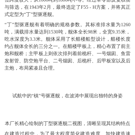
与筛选，在1943年2月，最终选定了F55 - H方案，并将其正
式定型为“丁”型驱逐舰。
“丁”型驱逐舰有着明确的规格参数。其标准排水量为1260
吨，满载排水量达到1530吨，舰体全长98米，全宽9.35米，
吃水深度为3.3米。舰体采用了长艏楼船型设计，艏楼长度
约占舰体全长的三分之一。在艏楼甲板上，精心布置了前主
炮和舰桥；主甲板上则依次排列着前桅杆、一号烟囱、鱼雷
发射管、防空炮平台、二号烟囱、后桅杆、后甲板室以及后
主炮，布局紧凑且合理。
试航中的“槙”号驱逐舰，在波涛中展现出独特的身姿
本厂长精心绘制的丁型驱逐舰二视图，清晰呈现其结构特点
在建造过程中，为了最大程度简化建造难度、加快建造速