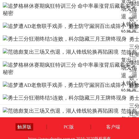
复出三
终
场又伤
5连
退，湖
败
人锋线
追
科
轮换再
遭
隐
勇
陷困境
AD
三
三
老
王
范德彪
狂
联
终
复出三
终
戏
身
场又伤
5连
弄
退，湖
败
勇
人锋线
追
科
防
轮换再
遭
隐
漏
勇
陷困境
AD
三
百
三
老
王
范德彪
成
狂
联
终
复出三
子
终
戏
身
场又伤
触屏版
PC版
客户端
5连
弄
退，湖
败
https://www.ahradio.com.cn 2016-2020版权所有