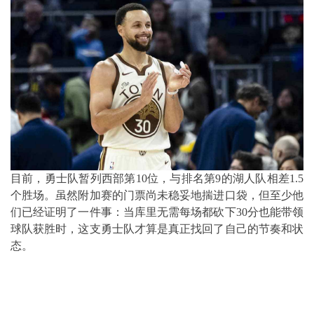
目前，勇士队暂列西部第10位，与排名第9的湖人队相差1.5
个胜场。虽然附加赛的门票尚未稳妥地揣进口袋，但至少他
们已经证明了一件事：当库里无需每场都砍下30分也能带领
球队获胜时，这支勇士队才算是真正找回了自己的节奏和状
态。