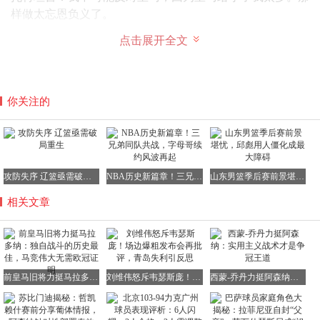
样做太忘恩负义了。
皇马在个人成长、经济收益以及人文关怀方面都给了我巨大
点击展开全文
的支持。前几天，我还与博斯克、卡马乔、耶罗等皇马名宿
一起共进晚餐，他们对我关爱有加。因此，我永远不会反对
皇马，但我也不会虚伪地掩饰自己的身份。我是马竞人，我
你关注的
青年时代和童年时代的许多情感记忆都与马竞紧密相连。
记者问：观看马德里德比时，你是带着马竞的激情还是相对
平静？
攻防失序 辽篮亟需破局重生
NBA历史新篇章！三兄弟同队共战，字母哥续约风波再起
山东男篮季后赛前景堪忧，邱彪用人僵化成最大障碍
相关文章
前皇马旧将力挺马拉多纳：独自战斗的历史最佳，马竞伟大无需欧冠证明
刘维伟怒斥韦瑟斯庞！场边爆粗发布会再批评，青岛失利引反思
西蒙-乔丹力挺阿森纳：实用主义战术才是争冠王道