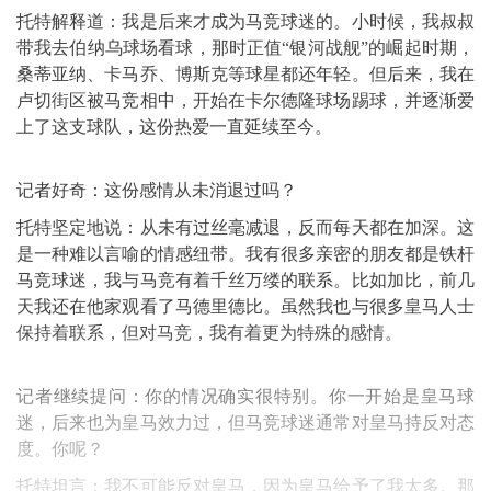
托特解释道：我是后来才成为马竞球迷的。小时候，我叔叔
带我去伯纳乌球场看球，那时正值“银河战舰”的崛起时期，
桑蒂亚纳、卡马乔、博斯克等球星都还年轻。但后来，我在
卢切街区被马竞相中，开始在卡尔德隆球场踢球，并逐渐爱
上了这支球队，这份热爱一直延续至今。
记者好奇：这份感情从未消退过吗？
托特坚定地说：从未有过丝毫减退，反而每天都在加深。这
是一种难以言喻的情感纽带。我有很多亲密的朋友都是铁杆
马竞球迷，我与马竞有着千丝万缕的联系。比如加比，前几
天我还在他家观看了马德里德比。虽然我也与很多皇马人士
保持着联系，但对马竞，我有着更为特殊的感情。
记者继续提问：你的情况确实很特别。你一开始是皇马球
迷，后来也为皇马效力过，但马竞球迷通常对皇马持反对态
度。你呢？
托特坦言：我不可能反对皇马，因为皇马给予了我太多。那