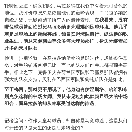
托特回应道：确实如此，马拉多纳在我心中有着无可替代的
地位。我评价球员总是依据他们的巅峰表现，而马拉多纳的
巅峰之战，无疑超越了所有人的最佳表现。
在我看来，没有
哪位球员曾面临过比马拉多纳更为艰难的足球环境。他几乎
就是足球场上的超级英雄，独自扛起球队前行。纵观他的职
业生涯，他从未像梅西等众多伟大球员那样，身边环绕着如
此多的天才队友。
他进一步阐述道：在马拉多纳所处的足球时代，场地条件恶
劣，对手的铲断凶狠无比，而他的队友们也并非都是顶尖高
手。相比之下，克鲁伊夫在荷兰国家队和巴塞罗那队都拥有
强大的队友支持，贝利在巴西国家队和桑托斯队亦是如此。
至于梅西，那就更不用说了，他身边有伊涅斯塔、哈维和布
斯克茨这样的中场大师。我从未见过如此默契且强大的中场
组合，而马拉多纳却从未享受过这样的待遇。
记者追问：你作为皇马球员，却自称是马竞球迷，这是从何
时开始的？是天生的还是后来转变的？