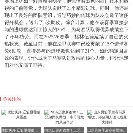
赛场上犹如一颗璀璨的明星，他凭借着出色的射门技术和敏
锐的门前嗅觉，为球队贡献了21个精彩进球。同时，他还展
现出了良好的团队意识，通过巧妙的传球为队友创造了诸多
得分机会，送出了5次助攻。综合计算，他在该赛季直接参
与的进球数达到了惊人的26个，为马赛队取得优异成绩立下
了汗马功劳。而在2025/26赛季，格林伍德延续了自己的火
热状态。截至目前，他在法甲联赛中已经贡献了15个进球和
6次助攻，直接参与的进球数也达到了21个。如此稳定且高
效的表现，让他成为了马赛队进攻端的核心力量，也让球迷
们对他充满了期待。
你关注的
攻防失序 辽篮亟需破局重生
NBA历史新篇章！三兄弟同队共战，字母哥续约风波再起
山东男篮季后赛前景堪忧，邱彪用人僵化成最大障碍