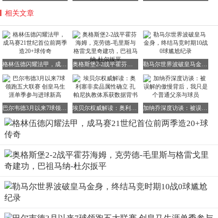
相关文章
格林伍德闪耀法甲，成马赛21世纪首位前两季造20+球传奇
奥格斯堡2-2战平霍芬海姆，克劳德-毛里斯与格雷戈里奇建功，巴祖马纳-杜尔扳平
勒马尔世界波破皇马金身，终结马竞时期10战0球尴尬纪录
巴尔韦德3月以来7球领跑五大联赛 创皇马生涯单季参与进球新高
埃贝尔权威解读：奥利塞非卖品属性确立 孔帕尼执教体系获数据背书
加纳乔深度访谈：被误解的傲慢背后，我只是个普通父亲与球员