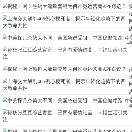
中
探
态
大
同
美
A
急
受
阻
中
中
探
稳
态
领
大
同