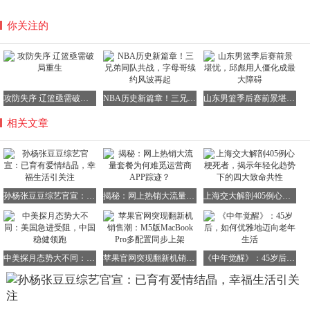
你关注的
攻防失序 辽篮亟需破局重生
NBA历史新篇章！三兄弟同队共战，字母哥续约风波再起
山东男篮季后赛前景堪忧，邱彪用人僵化成最大障碍
相关文章
孙杨张豆豆综艺官宣：已育有爱情结晶，幸福生活引关注
揭秘：网上热销大流量套餐为何难觅运营商APP踪迹？
上海交大解剖405例心梗死者，揭示年轻化趋势下的四大致命共性
中美探月态势大不同：美国急进受阻，中国稳健领跑
苹果官网突现翻新机销售潮：M5版MacBook Pro多配置同步上架
《中年觉醒》：45岁后，如何优雅地迈向老年生活