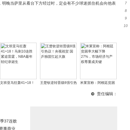
，明晚当萨里从看台下方经过时，定会有不少球迷抓住机会向他表
7
8
光
9
出
10
詹
起
文班亚马狂轰41+18！
王楚钦逆转晋级8强引热
米莱宣称：阿根廷贫困
马刺10连胜紧追雷霆，
议！央视祝贺 国乒独苗
率大幅下降27%，市场
责任编辑：
NBA最年轻纪录诞生
扛起大旗
经济与产权尊重成关键
季37连败
赛事商业