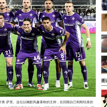
图
齐奥·萨里。这位以幽默风趣著称的主帅，在回顾自己刚刚结束的