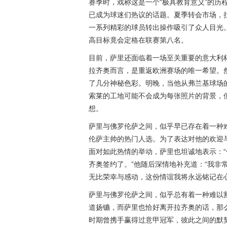
赛季时，戏称这是一个“极具教育意义”的历
已成为球迷们热议的话题。夏季转会市场，
一系列精彩的球员转出操作吸引了众人目光
高目标竟会定格在联赛第八名。
目前，萨里还面临着一场至关重要的意大利
拉齐奥而言，是重返欧洲赛场的唯一希望。
了几分神秘色彩。明晚，当他从弗兰基球场
索莱的工地可能不会成为每张照片的背景，
想。
萨里与佛罗伦萨之间，似乎早已存在着一种
伦萨主帅的热门人选。为了表达对他的欢迎
面对如此热情的举动，萨里也坦诚地表示：
齐奥签约了。”他随后深情地补充道：“我非
无比荣幸与感动，这份情谊我将永远铭记在心
萨里与佛罗伦萨之间，似乎总有着一种难以
道扬镳，而萨里也恰好离开拉齐奥的话，那
时期曾携手赢得过意甲冠军，彼此之间的默