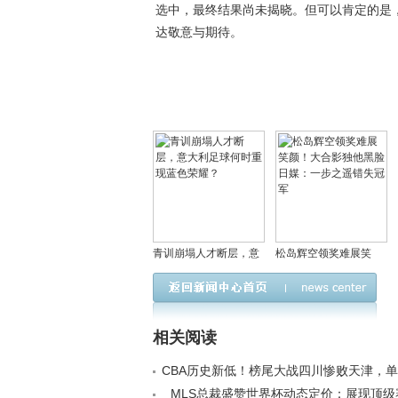
选中，最终结果尚未揭晓。但可以肯定的是
达敬意与期待。
青训崩塌人才断层，意
松岛辉空领奖难展笑
大利足球何时重现蓝色
颜！大合影独他黑脸 日
荣耀？
媒：一步之遥错失冠军
相关阅读
CBA历史新低！榜尾大战四川惨败天津，单
+跨季42连败< /a>
MLS总裁盛赞世界杯动态定价：展现顶级