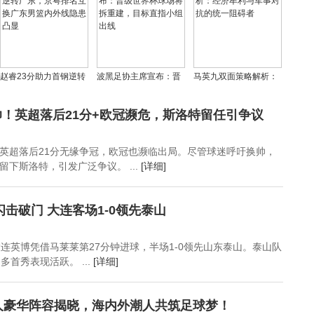
赵睿23分助力首钢逆转
波黑足协主席宣布：晋
马英九双面策略解析：
广东，京粤排名互换广
级世界杯球场将拆重
经济牟利与军事对抗的
东男篮内外线隐患凸显
建，目标直指小组出线
统一阻碍者
！英超落后21分+欧冠濒危，斯洛特留任引争议
英超落后21分无缘争冠，欧冠也濒临出局。尽管球迷呼吁换帅，
下斯洛特，引发广泛争议。 ...
[详细]
闪击破门 大连客场1-0领先泰山
大连英博凭借马莱莱第27分钟进球，半场1-0领先山东泰山。泰山队
多首秀表现活跃。 ...
[详细]
0人豪华阵容揭晓，海内外潮人共筑足球梦！