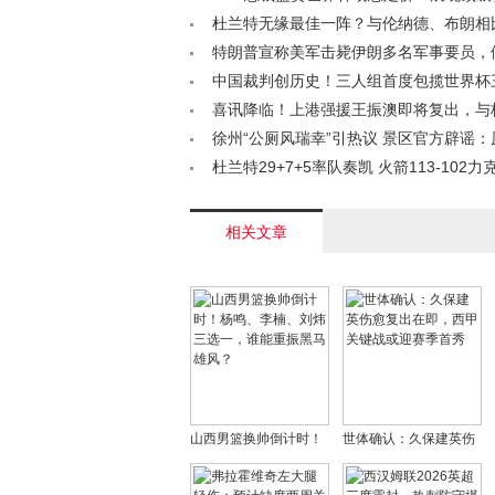
智慧< /a>
杜兰特无缘最佳一阵？与伦纳德、布朗相
哪？< /a>
特朗普宣称美军击毙伊朗多名军事要员，
区遭袭5死170伤< /a>
中国裁判创历史！三人组首度包揽世界杯
岗位< /a>
喜讯降临！上港强援王振澳即将复出，与
主力位置引期待< /a>
徐州“公厕风瑞幸”引热议 景区官方辟谣
服务站点< /a>
杜兰特29+7+5率队奏凯 火箭113-102力克
连胜直指西部前四< /a>
相关文章
山西男篮换帅倒计时！
世体确认：久保建英伤
杨鸣、李楠、刘炜三选
愈复出在即，西甲关键
一，谁能重振黑马雄
战或迎赛季首秀