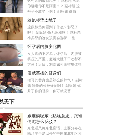
乞丐装的最新境界！ 副标题 买家
你确定你不是阿宝？？ 副标题 这
裤子不敢坐下啊！ 副标题 颜值
这鼠标垫太绝了！
这鼠标垫你看到了什么？邪恶了
吧！ 副标题 毫无违和感！ 副标题
小卖部的这女孩真会选呀！ 副
怀孕后内脏变化图
女人真的不容易，怀孕后，内脏被
挤压的严重，挺着大肚子干啥都不
方便！近日，刘嘉姵和闺蜜集体拍
漫威英雄的替身们
锤哥的替身也是辣么的帅气！ 副标
题 锤哥的替身好多啊！ 副标题 你
杀了你的替身，你可就没替
说天下
跟谁俩呢东北话啥意思，跟谁
俩呢怎么反驳？
东北话又称东北官话，主要分布在
除辽宁半岛以外的中国东北地区和