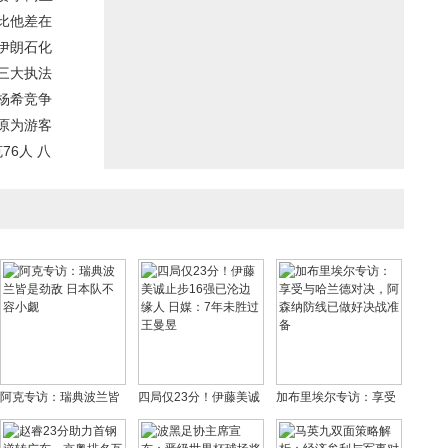
比他差在
伊朗石化
三大执法
杨希竞争
：原为游客
76人 八
阿克专访：瑞典波兰皆
四局仅23分！伊藤美诚
加布里埃尔专访：享受
是劲敌 日本队不容小觑
止步16强已沦边缘人 日
与哈兰德对决，阿森纳
媒：7年未胜过王曼昱
防线已做好决战准备