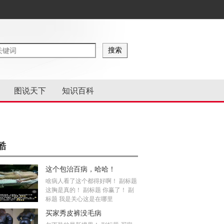
图说天下
知识百科
酷
这个包治百病，哈哈！
啥病人看了这个都得好啊！ 副标题
这胸是真的！ 副标题 你赢了！ 副
标题 我是关心这是在哪里
买家秀皮裤没毛病