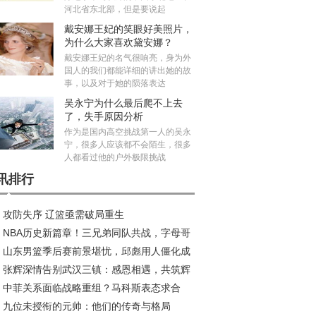
河北省东北部，但是要说起
戴安娜王妃的笑眼好美照片，
为什么大家喜欢黛安娜？
戴安娜王妃的名气很响亮，身为外
国人的我们都能详细的讲出她的故
事，以及对于她的陨落表达
吴永宁为什么最后爬不上去
了，失手原因分析
作为是国内高空挑战第一人的吴永
宁，很多人应该都不会陌生，很多
人都看过他的户外极限挑战
讯排行
攻防失序 辽篮亟需破局重生
NBA历史新篇章！三兄弟同队共战，字母哥
山东男篮季后赛前景堪忧，邱彪用人僵化成
约风波再起
张辉深情告别武汉三镇：感恩相遇，共筑辉
大障碍
中菲关系面临战略重组？马科斯表态求合
旅程
九位未授衔的元帅：他们的传奇与格局
，中方划出明确红线