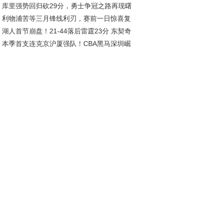
库里强势回归砍29分，勇士争冠之路再现曙
利物浦苦等三月锋线利刃，赛前一日惊喜复
湖人首节崩盘！21-44落后雷霆23分 东契奇
引爆球市
本季首支连克京沪厦强队！CBA黑马深圳崛
姆斯集体低迷
，总决赛指日可待