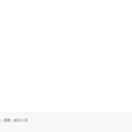
科
-
图酷
-
娱乐八卦