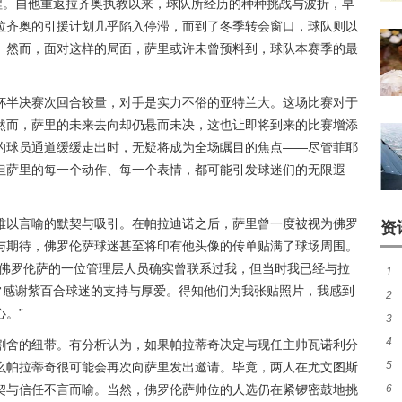
程。自他重返拉齐奥执教以来，球队所经历的种种挑战与波折，早
拉齐奥的引援计划几乎陷入停滞，而到了冬季转会窗口，球队则以
。然而，面对这样的局面，萨里或许未曾预料到，球队本赛季的最
杯半决赛次回合较量，对手是实力不俗的亚特兰大。这场比赛对于
然而，萨里的未来去向却仍悬而未决，这也让即将到来的比赛增添
的球员通道缓缓走出时，无疑将成为全场瞩目的焦点——尽管菲耶
但萨里的每一个动作、每一个表情，都可能引发球迷们的无限遐
难以言喻的默契与吸引。在帕拉迪诺之后，萨里曾一度被视为佛罗
资
与期待，佛罗伦萨球迷甚至将印有他头像的传单贴满了球场周围。
“佛罗伦萨的一位管理层人员确实曾联系过我，但当时我已经与拉
1
常感谢紫百合球迷的支持与厚爱。得知他们为我张贴照片，我感到
2
。”
3
续
4
最
割舍的纽带。有分析认为，如果帕拉蒂奇决定与现任主帅瓦诺利分
5
么帕拉蒂奇很可能会再次向萨里发出邀请。毕竟，两人在尤文图斯
煌
契与信任不言而喻。当然，佛罗伦萨帅位的人选仍在紧锣密鼓地挑
6
作