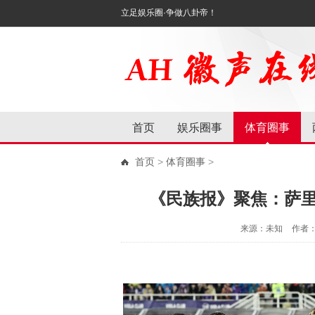
立足娱乐圈·争做八卦帝！
首页
娱乐圈事
体育圈事
首页
>
体育圈事
>
《民族报》聚焦：萨
来源：未知
作者