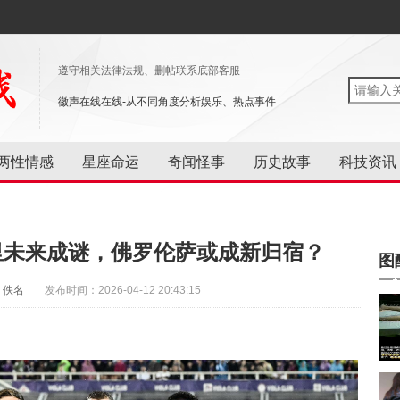
遵守相关法律法规、删帖联系底部客服
徽声在线在线-从不同角度分析娱乐、热点事件
两性情感
星座命运
奇闻怪事
历史故事
科技资讯
里未来成谜，佛罗伦萨或成新归宿？
图
：佚名
发布时间：2026-04-12 20:43:15