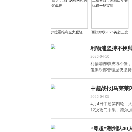
风？
弗拉霍维奇左大腿轻
西汉姆联2026英超三度
伤：预计缺席两周关键
零封，热刺防守堪忧仅
战役
一场零封
利物浦坚持不换帅
2026-04-10
利物浦赛季成绩不佳，
但俱乐部管理层仍坚持留
中超战报|马莱莱
2026-04-05
4月4日中超第四轮，
12次攻门未果，德尔加
“粤超”潮州队4