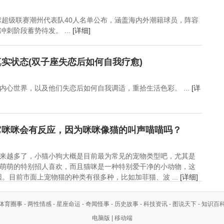
足球超级联赛潮州代表队40人名单公布，涵盖海内外潮籍球员，阵容
刺阶段蓄势待发。 ...
[详细]
实状态(双子座失恋后如何自我疗愈)
内心世界，以及他们失恋后如何自我调适，重拾生活色彩。 ...
[详
它咪咪会有反应，因为咪咪像猫的叫声喵喵吗？
来越多了，小猫小狗大概是目前最为常见的宠物类型吧，尤其是
萌萌的特别招人喜欢，而且猫咪是一种特别爱干净的小动物，这
。目前市面上宠物猫的种类有很多种，比如加菲猫、波 ...
[详细]
体育圈事
-
两性情感
-
星座命运
-
奇闻怪事
-
历史故事
-
科技资讯
-
图说天下
-
知识百
电脑版
|
移动端