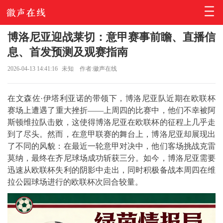
博洛尼亚迎战莱切：意甲赛事前瞻、直播信
息、首发预测及观赛指南
2026-04-13 14:41:16
未知
作者:徽声在线
在文森佐·伊塔利亚诺的带领下，博洛尼亚队近期在欧联杯
赛场上遭遇了重大挫折——上周四的比赛中，他们不幸被阿
斯顿维拉队击败，这使得博洛尼亚在欧联杯的征程上几乎走
到了尽头。然而，在意甲联赛的舞台上，博洛尼亚却展现出
了不同的风貌：在最近一轮意甲对决中，他们客场挑战克雷
莫纳，最终在齐尼球场成功斩获三分。如今，博洛尼亚需要
迅速从欧联杯失利的阴影中走出，同时积极备战本周四在维
拉公园球场进行的欧联杯次回合较量。