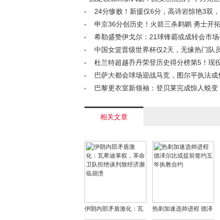
/a>
24分惨败！新援仅6分，高诗岩惊艳3双
俊才单节15分！< /a>
申京36分创历史！火箭三杀鹈鹕 勇士开
席位已定< /a>
希勒盛赞伊戈尔：21球锋霸或成转会市场
/a>
中国女篮晋级世界杯仅2天，无缘热门队
面，数据揭示真相< /a>
杜兰特超越乔丹荣登历史得分榜第5！现
在其前 下季或超科比< /a>
巴萨大都会球场迎战马竞，图尔平执法成焦点
巴黎更衣室新领袖：登贝莱完成惊人蜕变
度获全队盛赞< /a>
相关文章
伊朗内部矛盾激化：瓦
热刺加速选帅进程 德泽