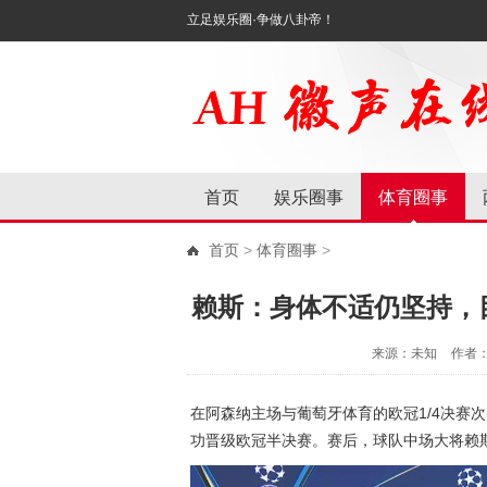
立足娱乐圈·争做八卦帝！
首页
娱乐圈事
体育圈事
首页
>
体育圈事
>
赖斯：身体不适仍坚持，
来源：未知
作者
在阿森纳主场与葡萄牙体育的欧冠1/4决赛次
功晋级欧冠半决赛。赛后，球队中场大将赖