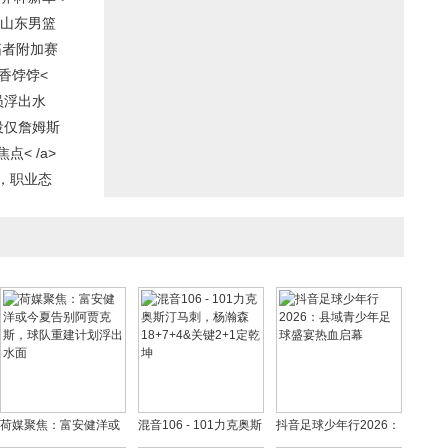
，山东男篮
拓者附加赛
香饽饽<
员浮出水
役仅詹姆斯
< /a>
，职业态
荷媒聚焦：富安健洋或
混音106 - 101力克奥斯
抖音足球少年行2026：