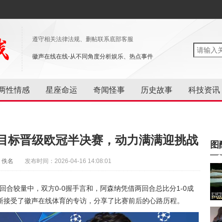
遵守相关法律法规、删帖联系底部客服
徽声在线在线-从不同角度分析娱乐、热点事件
两性情感
星座命运
奇闻怪事
历史故事
科技资讯
目标晋级欧冠半决赛，动力满满迎挑战
图
：佚名
发布时间：2026-04-16 14:08:01
回合较量中，双方0-0握手言和，阿森纳凭借两回合总比分1-0成
斯接受了徽声在线体育的专访，分享了比赛前后的心路历程。