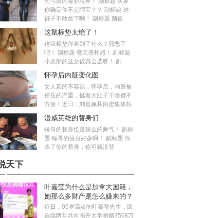
乞丐装的最新境界！ 副标题 买家
你确定你不是阿宝？？ 副标题 这
裤子不敢坐下啊！ 副标题 颜值
这鼠标垫太绝了！
这鼠标垫你看到了什么？邪恶了
吧！ 副标题 毫无违和感！ 副标题
小卖部的这女孩真会选呀！ 副
怀孕后内脏变化图
女人真的不容易，怀孕后，内脏被
挤压的严重，挺着大肚子干啥都不
方便！近日，刘嘉姵和闺蜜集体拍
漫威英雄的替身们
锤哥的替身也是辣么的帅气！ 副标
题 锤哥的替身好多啊！ 副标题 你
杀了你的替身，你可就没替
说天下
叶嘉莹为什么是加拿大国籍，
她那么多财产是怎么赚来的？
近日，95岁高龄的叶嘉莹先生，因
连续两年共向南开大学捐赠3568万