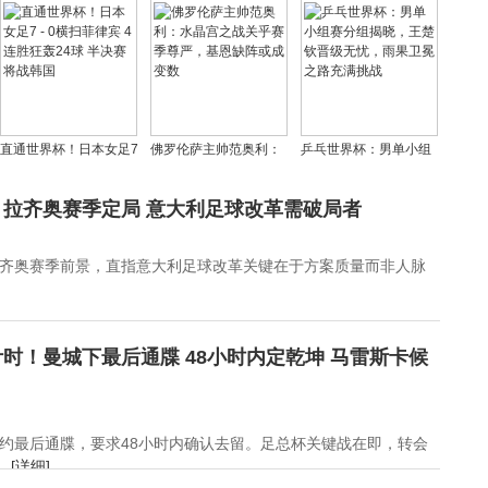
今夏告别阿贾克斯，球
汀马刺，杨瀚森
县域青少年足球盛宴热
队重建计划浮出水面
18+7+4&关键2+1定乾
血启幕
坤
直通世界杯！日本女足7
佛罗伦萨主帅范奥利：
乒乓世界杯：男单小组
- 0横扫菲律宾 4连胜狂
水晶宫之战关乎赛季尊
赛分组揭晓，王楚钦晋
轰24球 半决赛将战韩国
严，基恩缺阵或成变数
级无忧，雨果卫冕之路
拉齐奥赛季定局 意大利足球改革需破局者
充满挑战
齐奥赛季前景，直指意大利足球改革关键在于方案质量而非人脉
时！曼城下最后通牒 48小时内定乾坤 马雷斯卡候
约最后通牒，要求48小时内确认去留。足总杯关键战在即，转会
.
[详细]