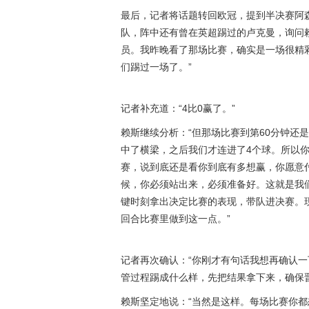
最后，记者将话题转回欧冠，提到半决赛阿
队，阵中还有曾在英超踢过的卢克曼，询问
员。我昨晚看了那场比赛，确实是一场很精
们踢过一场了。”
记者补充道：“4比0赢了。”
赖斯继续分析：“但那场比赛到第60分钟还
中了横梁，之后我们才连进了4个球。所以
赛，说到底还是看你到底有多想赢，你愿意
候，你必须站出来，必须准备好。这就是我
键时刻拿出决定比赛的表现，带队进决赛。
回合比赛里做到这一点。”
记者再次确认：“你刚才有句话我想再确认
管过程踢成什么样，先把结果拿下来，确保
赖斯坚定地说：“当然是这样。每场比赛你