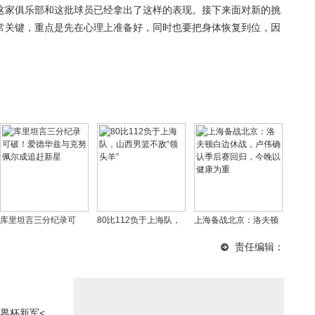
这家俱乐部和这批球员已经拿出了这样的表现。接下来面对新的挑
常关键，重点是先在心理上准备好，同时也要把身体恢复到位，因
库里坦言三分纪录可
80比112负于上海队，
上海备战北京：洛夫顿
破！爱德华兹与克努佩
山西男篮不敌“领头羊”
白边休战，卢伟确认季
责任编辑：
尔成追赶新星
后赛回归，今晚以健康
为重
界杯新军<