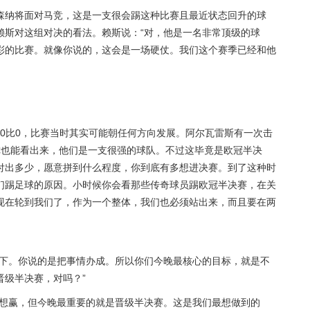
森纳将面对马竞，这是一支很会踢这种比赛且最近状态回升的球
赖斯对这组对决的看法。赖斯说：“对，他是一名非常顶级的球
彩的比赛。就像你说的，这会是一场硬仗。我们这个赛季已经和他
是0比0，比赛当时其实可能朝任何方向发展。阿尔瓦雷斯有一次击
你也能看出来，他们是一支很强的球队。不过这毕竟是欧冠半决
付出多少，愿意拼到什么程度，你到底有多想进决赛。到了这种时
们踢足球的原因。小时候你会看那些传奇球员踢欧冠半决赛，在关
现在轮到我们了，作为一个整体，我们也必须站出来，而且要在两
一下。你说的是把事情办成。所以你们今晚最核心的目标，就是不
晋级半决赛，对吗？”
都想赢，但今晚最重要的就是晋级半决赛。这是我们最想做到的