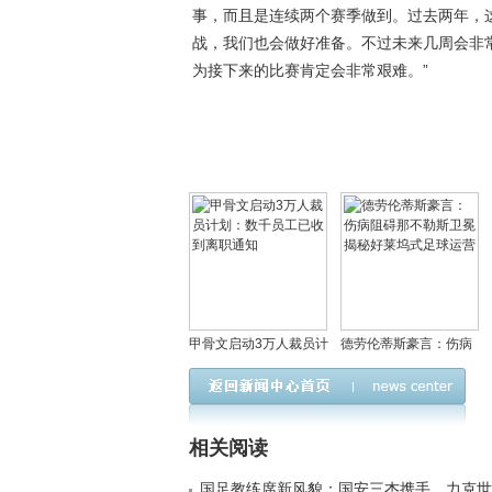
事，而且是连续两个赛季做到。过去两年，
战，我们也会做好准备。不过未来几周会非
为接下来的比赛肯定会非常艰难。”
甲骨文启动3万人裁员计
德劳伦蒂斯豪言：伤病
划：数千员工已收到离
阻碍那不勒斯卫冕 揭秘
职通知
好莱坞式足球运营
相关阅读
国足教练席新风貌：国安三杰携手，力克世