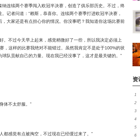
森纳连续两个赛季闯入欧冠半决赛，创造了俱乐部历史。不过，终
注。记者问道：“赖斯，恭喜你。连续两个赛季打进欧冠半决赛，
后，大家还是有点担心你的情况。你没事吧？我知道你这场比赛前
太好。不过今天早上起来，感觉稍微好了一些，所以我决定必须上
决赛，这样的比赛我绝对不能错过。虽然我肯定不是处于100%的状
为球队贡献自己的力量。现在我已经没事了，这才是最关键的。”
资
1
2
身体不太舒服。”
3
续
4
最
5
煌
人都感觉有点被掏空，不过现在已经缓过来了。”
6
作