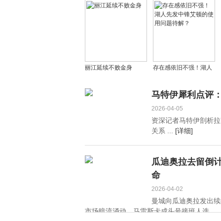
希迪掌权，革命卫队拒
尔比或提前签约五年执
绝谈判致经济濒临崩溃
教合约
丽江延续不败金身
存在感依旧不强！湖人
先发中锋艾顿的使用问
题待解？
马特伊犀利点评：
2026-04-05
资深记者马特伊剖析拉
关系 ...
[详细]
瓜迪奥拉去留倒计
命
2026-04-02
曼城向瓜迪奥拉发出续
市场暗流涌动，马雷斯卡成头号接班人选。 ..