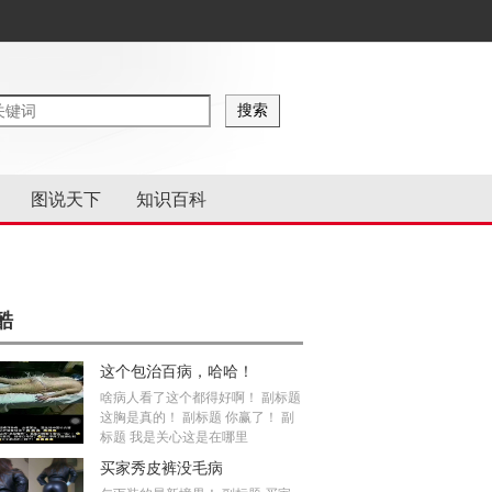
图说天下
知识百科
酷
这个包治百病，哈哈！
啥病人看了这个都得好啊！ 副标题
这胸是真的！ 副标题 你赢了！ 副
标题 我是关心这是在哪里
买家秀皮裤没毛病