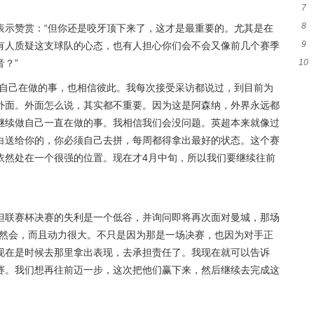
7
8
光
表示赞赏：“但你还是咬牙顶下来了，这才是最重要的。尤其是在
9
出
有人质疑这支球队的心态，也有人担心你们会不会又像前几个赛季
10
？”
詹
起
信自己在做的事，也相信彼此。我每次接受采访都说过，到目前为
外面。外面怎么说，其实都不重要。因为这是阿森纳，外界永远都
继续做自己一直在做的事。我相信我们会没问题。英超本来就像过
白送给你的，你必须自己去拼，每周都得拿出最好的状态。这个赛
依然处在一个很强的位置。现在才4月中旬，所以我们要继续往前
但联赛杯决赛的失利是一个低谷，并询问即将再次面对曼城，那场
当然会，而且动力很大。不只是因为那是一场决赛，也因为对手正
现在是时候去那里拿出表现，去承担责任了。我现在就可以告诉
赛。我们想再往前迈一步，这次把他们赢下来，然后继续去完成这