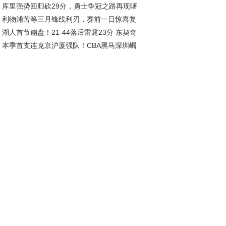
库里强势回归砍29分，勇士争冠之路再现曙
利物浦苦等三月锋线利刃，赛前一日惊喜复
湖人首节崩盘！21-44落后雷霆23分 东契奇
引爆球市
本季首支连克京沪厦强队！CBA黑马深圳崛
姆斯集体低迷
，总决赛指日可待