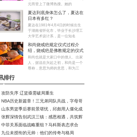
元而登上了微博热搜。她的
夏达到底身体怎么了，夏达在
日本有多红？
夏达在1981年4月4日的时候出生
于湖南省怀化市，毕业于长沙理工
大学艺术设计系，是一位知名
和尚烧戒疤规定仪式过程介
绍，烧戒疤是佛教规定的仪式
吗？
和尚也就是大家口中的僧人、出家
人，据说在兴起之初，和尚是一个
尊称，意思为师的意思，和为三
讯排行
攻防失序 辽篮亟需破局重生
NBA历史新篇章！三兄弟同队共战，字母哥
山东男篮季后赛前景堪忧，邱彪用人僵化成
约风波再起
张辉深情告别武汉三镇：感恩相遇，共筑辉
大障碍
中菲关系面临战略重组？马科斯表态求合
旅程
九位未授衔的元帅：他们的传奇与格局
，中方划出明确红线