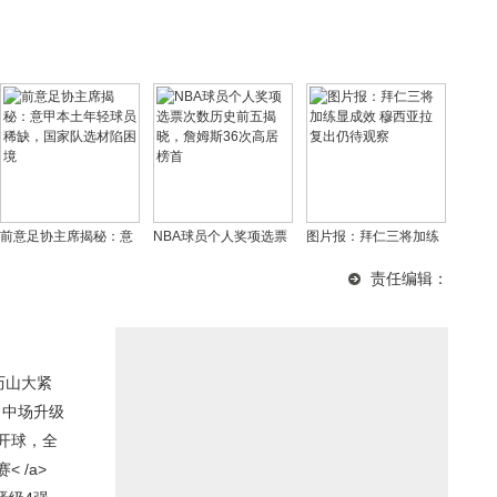
前意足协主席揭秘：意
NBA球员个人奖项选票
图片报：拜仁三将加练
甲本土年轻球员稀缺，
次数历史前五揭晓，詹
显成效 穆西亚拉复出仍
责任编辑：
国家队选材陷困境
姆斯36次高居榜首
待观察
历山大紧
，中场升级
开球，全
 /a>