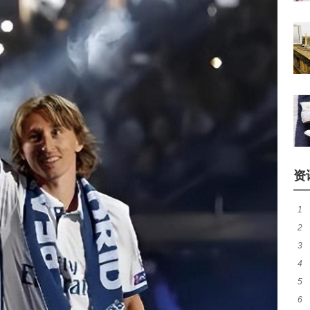
资
1
2
3
续
4
最
5
煌
6
作