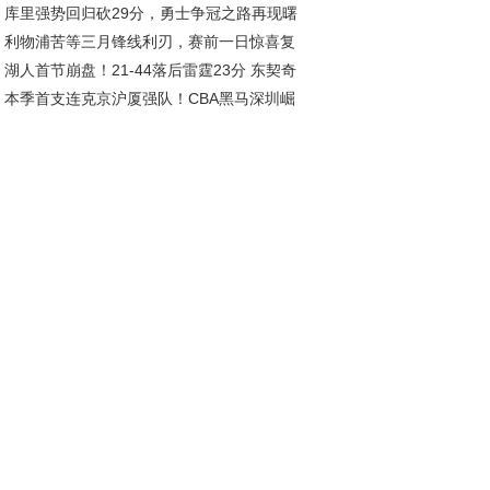
库里强势回归砍29分，勇士争冠之路再现曙
利物浦苦等三月锋线利刃，赛前一日惊喜复
湖人首节崩盘！21-44落后雷霆23分 东契奇
引爆球市
本季首支连克京沪厦强队！CBA黑马深圳崛
姆斯集体低迷
，总决赛指日可待