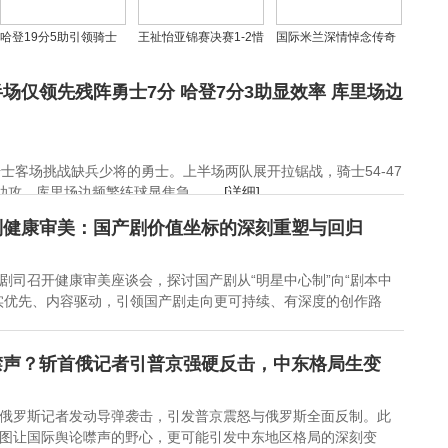
哈登19分5助引领骑士
王祉怡亚锦赛决赛1-2惜
国际米兰深情悼念传奇
胜勇士，落后尼克斯仅1
败安洗莹，拼搏精神令
教头卢塞斯库：足坛楷
胜场，骑士面临艰难抉
人肃然起敬
模永垂不朽
场仅领先残阵勇士7分 哈登7分3助显效率 库里场边
择
骑士客场挑战缺兵少将的勇士。上半场两队展开拉锯战，骑士54-47
攻，库里场边频繁练球显焦急。 ...
[详细]
到健康审美：国产剧价值坐标的深刻重塑与回归
剧司召开健康审美座谈会，探讨国产剧从“明星中心制”向“剧本中
实优先、内容驱动，引领国产剧走向更可持续、有深度的创作路
噤声？斩首俄记者引普京强硬反击，中东格局生变
俄罗斯记者发动导弹袭击，引发普京震怒与俄罗斯全面反制。此
图让国际舆论噤声的野心，更可能引发中东地区格局的深刻变