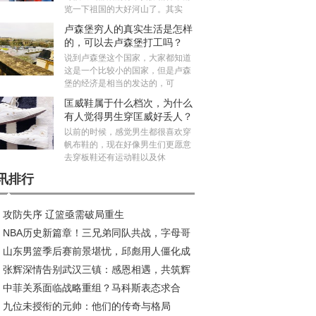
览一下祖国的大好河山了。其实
卢森堡穷人的真实生活是怎样
的，可以去卢森堡打工吗？
说到卢森堡这个国家，大家都知道
这是一个比较小的国家，但是卢森
堡的经济是相当的发达的，可
匡威鞋属于什么档次，为什么
有人觉得男生穿匡威好丢人？
以前的时候，感觉男生都很喜欢穿
帆布鞋的，现在好像男生们更愿意
去穿板鞋还有运动鞋以及休
讯排行
攻防失序 辽篮亟需破局重生
NBA历史新篇章！三兄弟同队共战，字母哥
山东男篮季后赛前景堪忧，邱彪用人僵化成
约风波再起
张辉深情告别武汉三镇：感恩相遇，共筑辉
大障碍
中菲关系面临战略重组？马科斯表态求合
旅程
九位未授衔的元帅：他们的传奇与格局
，中方划出明确红线