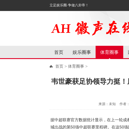
立足娱乐圈·争做八卦帝！
首页
娱乐圈事
体育圈事
首页
>
体育圈事
>
韦世豪获足协领导力挺！朋
来源：未知
作者
据中超联赛官方数据统计显示，在上一轮成都
城出战的第50场中超联赛里程碑。在这50