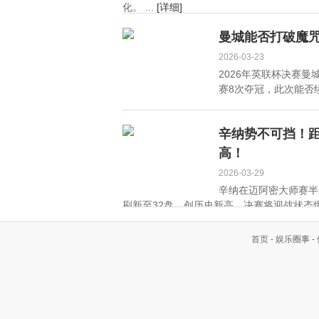
化。 ...
[详细]
曼城能否打破魔
2026-03-23
2026年英联杯决赛
赛8次夺冠，此次能否续
辛纳势不可挡！
高！
2026-03-29
辛纳在迈阿密大师赛半
刷新至32盘，创历史新高。决赛将迎战状态爆
首页
-
娱乐圈事
-