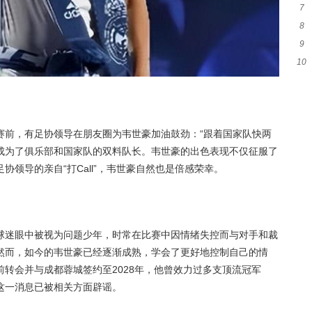
7
8
光
9
出
10
詹
起
赛前，有足协领导在朋友圈为韦世豪加油鼓劲：“跟着国家队快两
成为了俱乐部和国家队的双料队长。韦世豪的出色表现不仅征服了
领导的亲自“打Call”，韦世豪自然也是倍感荣幸。
球迷眼中被视为问题少年，时常在比赛中因情绪失控而与对手和裁
然而，如今的韦世豪已经逐渐成熟，学会了更好地控制自己的情
转会并与成都蓉城签约至2028年，他曾效力过多支顶流冠军
这一消息已被相关方面辟谣。