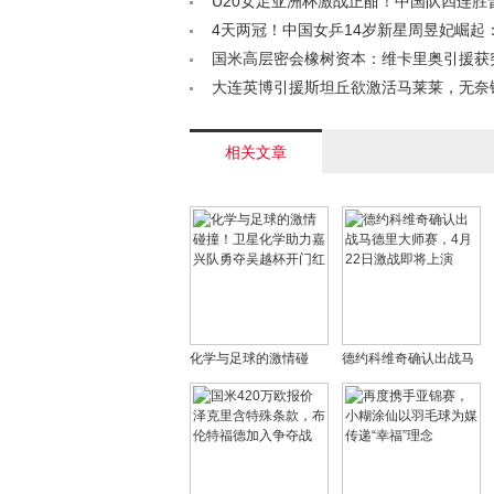
U20女足亚洲杯激战正酣！中国队四连胜
中日对决即将上演< /a>
4天两冠！中国女乒14岁新星周昱妃崛起
孙颖莎传奇？< /a>
国米高层密会橡树资本：维卡里奥引援获
约+三大位置补强成重点< /a>
大连英博引援斯坦丘欲激活马莱莱，无奈
破进球荒< /a>
相关文章
化学与足球的激情碰
德约科维奇确认出战马
撞！卫星化学助力嘉兴
德里大师赛，4月22日
队勇夺吴越杯开门红
激战即将上演