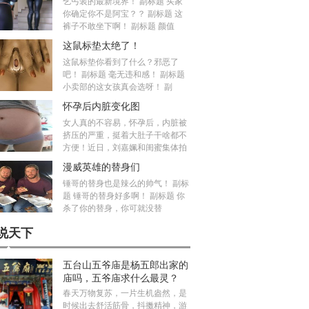
乞丐装的最新境界！ 副标题 买家
你确定你不是阿宝？？ 副标题 这
裤子不敢坐下啊！ 副标题 颜值
这鼠标垫太绝了！
这鼠标垫你看到了什么？邪恶了
吧！ 副标题 毫无违和感！ 副标题
小卖部的这女孩真会选呀！ 副
怀孕后内脏变化图
女人真的不容易，怀孕后，内脏被
挤压的严重，挺着大肚子干啥都不
方便！近日，刘嘉姵和闺蜜集体拍
漫威英雄的替身们
锤哥的替身也是辣么的帅气！ 副标
题 锤哥的替身好多啊！ 副标题 你
杀了你的替身，你可就没替
说天下
五台山五爷庙是杨五郎出家的
庙吗，五爷庙求什么最灵？
春天万物复苏，一片生机盎然，是
时候出去舒活筋骨，抖擞精神，游