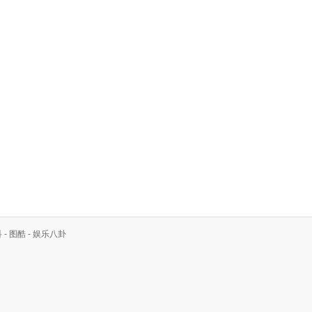
科
-
图酷
-
娱乐八卦