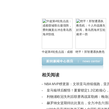
中超第4轮焦点战：成都
绝平！郑智遭遇执教危
蓉城祭出最强阵，费利
机：十人作战痛失好
佩复出冲击青岛西海岸
局，青岛西海岸五轮难
防线
求一胜
相关阅读
NBA MVP榜更新：文班亚马持续领跑，亚
随，前十排名有变动< /a>
皇马输球后醒悟！夏窗锁定1.2亿欧核心
或迎转机< /a>
利物浦欧冠失利后联赛再战富勒姆：晚场
球转播权分散引关注< /a>
赫罗纳女篮期待比比复出，全力冲击六强赛<