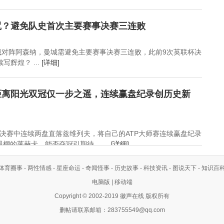
咒？避免队史首次主要赛事决赛三连败
曼城对阵阿森纳，曼城需避免主要赛事决赛三连败，此前9次英联杯决
写辉煌？ ...
[详细]
距离阳光双冠仅一步之遥，连续赢盘纪录创历史新
决赛中连续两盘直落兹维列夫，将自己的ATP大师赛连续赢盘纪录
棚的莱赫卡，能否夺冠引期待。 ...
[详细]
体育圈事
-
两性情感
-
星座命运
-
奇闻怪事
-
历史故事
-
科技资讯
-
图说天下
-
知识百
电脑版
|
移动端
Copyright © 2002-2019 徽声在线 版权所有
删帖请联系邮箱：
283755549@qq.com