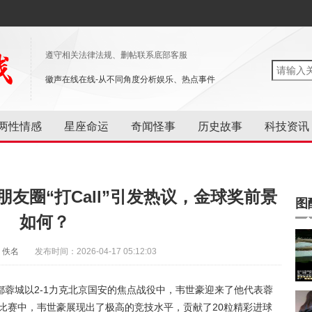
遵守相关法律法规、删帖联系底部客服
徽声在线在线-从不同角度分析娱乐、热点事件
两性情感
星座命运
奇闻怪事
历史故事
科技资讯
友圈“打Call”引发热议，金球奖前景
图
如何？
：佚名
发布时间：2026-04-17 05:12:03
蓉城以2-1力克北京国安的焦点战役中，
韦世豪
迎来了他代表蓉
场比赛中，韦世豪展现出了极高的竞技水平，贡献了20粒精彩进球