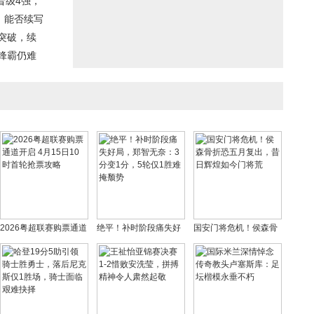
晋级4强，
：能否续写
突破，续
锋霸仍难
2026粤超联赛购票通道
绝平！补时阶段痛失好
国安门将危机！侯森骨
开启 4月15日10时首轮
局，郑智无奈：3分变1
折恐五月复出，昔日辉
抢票攻略
分，5轮仅1胜难掩颓势
煌如今门将荒