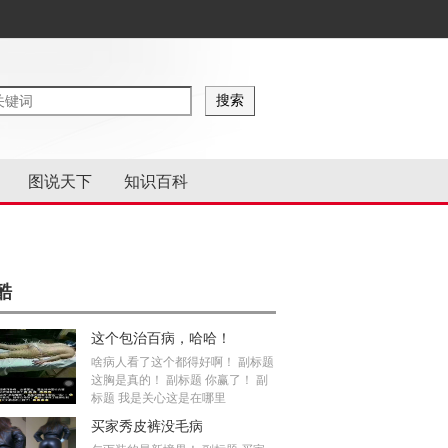
图说天下
知识百科
酷
这个包治百病，哈哈！
啥病人看了这个都得好啊！ 副标题
这胸是真的！ 副标题 你赢了！ 副
标题 我是关心这是在哪里
买家秀皮裤没毛病