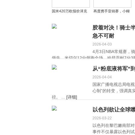
国米420万欧报价泽克
再度携手亚锦赛，小糊
里含特殊条款，布伦特
涂仙以羽毛球为媒传
福德加入争夺战
递“幸福”理念
胶着对决！骑士半
急不可耐
2026-04-03
4月3日NBA常规赛，
领先。米切尔12分领跑全场，哈登贡献7分3助
从“粉底液将军”
2026-04-04
国家广播电视总局电视
心制”的转变，强调真
径。 ...
[详细]
以色列欲让全球
2026-03-22
以色列在黎巴嫩南部对
事件不仅暴露以色列试