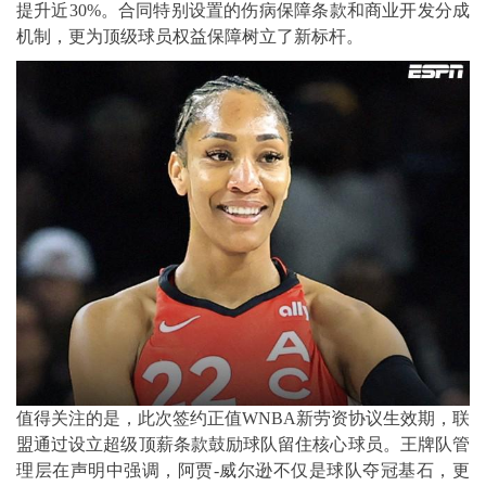
提升近30%。合同特别设置的伤病保障条款和商业开发分成
机制，更为顶级球员权益保障树立了新标杆。
值得关注的是，此次签约正值WNBA新劳资协议生效期，联
盟通过设立超级顶薪条款鼓励球队留住核心球员。王牌队管
理层在声明中强调，阿贾-威尔逊不仅是球队夺冠基石，更