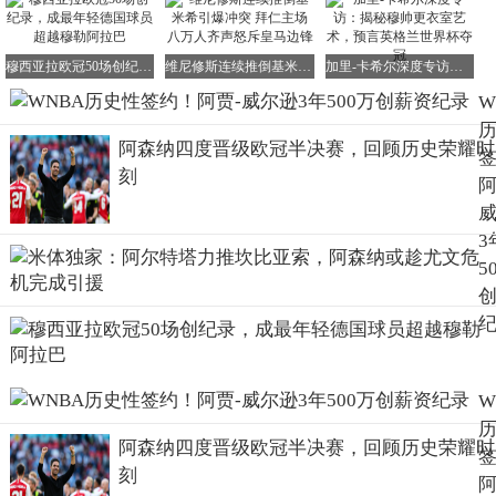
穆西亚拉欧冠50场创纪录，成最年轻德国球员超越穆勒阿拉巴
维尼修斯连续推倒基米希引爆冲突 拜仁主场八万人齐声怒斥皇马边锋
加里-卡希尔深度专访：揭秘穆帅更衣室艺术，预言英格兰世界杯夺冠
W
阿森纳四度晋级欧冠半决赛，回顾历史荣耀时
刻
阿
3
5
W
阿森纳四度晋级欧冠半决赛，回顾历史荣耀时
刻
阿