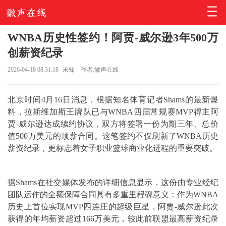
WNBA历史性签约！阿贾-威尔逊3年500万
创薪资纪录
2026-04-18 08:31:18
未知
作者:徽声在线
北京时间4月16日消息，根据知名体育记者Shams的最新爆
料，拉斯维加斯王牌队已与WNBA四届常规赛MVP得主阿
贾-威尔逊达成续约协议，双方将签署一份为期三年、总价
值500万美元的顶薪合同。这笔签约不仅刷新了WNBA历史
薪资纪录，更标志着女子职业篮球商业化进程的重要突破。
据Shams在社交媒体发布的详细信息显示，这份由专业经纪
团队运作的全额保障合同具有多重里程碑意义：作为WNBA
历史上首位实现MVP四连庄的超级巨星，阿贾-威尔逊此次
获得的年均薪资超过166万美元，较此前联盟最高薪资纪录