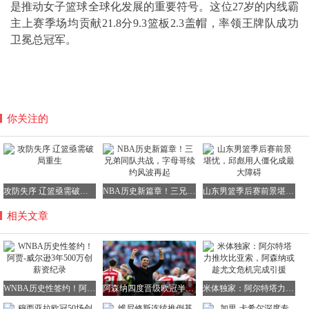
是推动女子篮球全球化发展的重要符号。这位27岁的内线霸
主上赛季场均贡献21.8分9.3篮板2.3盖帽，率领王牌队成功
卫冕总冠军。
你关注的
攻防失序 辽篮亟需破局重生
NBA历史新篇章！三兄弟同队共战，字母哥续约风波再起
山东男篮季后赛前景堪忧，邱彪用人僵化成最大障碍
相关文章
WNBA历史性签约！阿贾-威尔逊3年500万创薪资纪录
阿森纳四度晋级欧冠半决赛，回顾历史荣耀时刻
米体独家：阿尔特塔力推坎比亚索，阿森纳或趁尤文危机完成引援