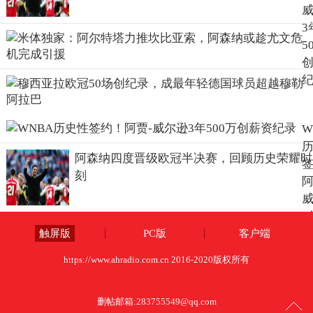
3
5
W
阿森纳四度晋级欧冠半决赛，回顾历史荣耀时
刻
阿
3
5
触屏版
PC版
客户端
https://www.ahradio.com.cn 2016-2020版权所有
删帖邮箱:
283755549@qq.com