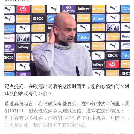
记者提问：在欧冠出局后的这段时间里，您的心情如何？对
球队的表现有何评价？
瓜迪奥拉坦言：心情确实有些复杂。在75分钟的时间里，我
们10打11，但表现依然令人难以置信。通常在这种情况下，
对手会有更多机会，但我们同样创造了不少机会。对阵皇马
时也是如此，我们展现出了顽强的斗志。