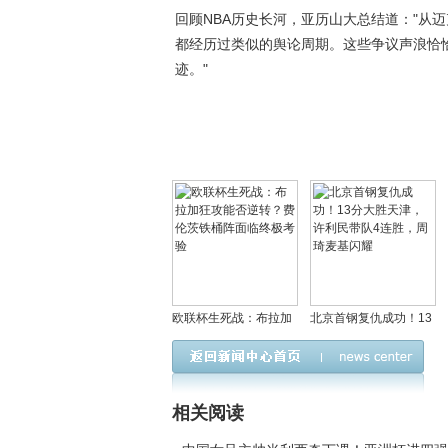
回顾NBA历史长河，亚历山大总结道："从
都经历过类似的舆论周期。这些争议声浪恰
迹。"
欧联杯生死战：布拉加
北京首钢复仇成功！13
狂攻能否逆转？费伦茨
分大胜天津，许利民带
铁桶阵面临终极考验
队4连胜，周琦麦基闪耀
相关阅读