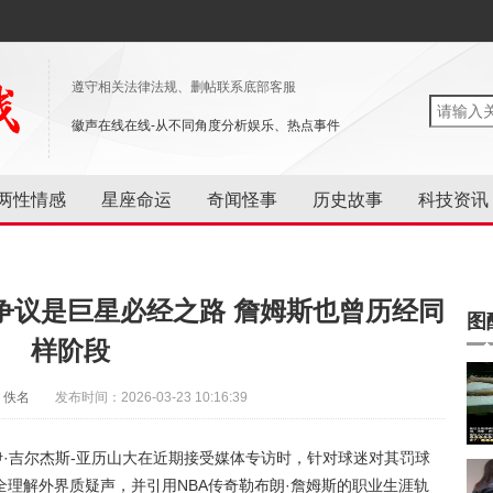
遵守相关法律法规、删帖联系底部客服
徽声在线在线-从不同角度分析娱乐、热点事件
两性情感
星座命运
奇闻怪事
历史故事
科技资讯
争议是巨星必经之路 詹姆斯也曾历经同
图
样阶段
：佚名
发布时间：2026-03-23 10:16:39
伊·吉尔杰斯-亚历山大在近期接受媒体专访时，针对球迷对其罚球
理解外界质疑声，并引用NBA传奇勒布朗·詹姆斯的职业生涯轨