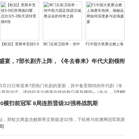
术犯规背后，竟因有人
莱冲击？ 武磊状态火热
明星球衣惊艳亮相
辱骂其母
或成关键先生
【欧冠】里斯本竞技5-0
津门左前卫段举：传中
F1中国大奖赛点燃上海
狂胜博德闪耀，总比分
助力国足闯进汉城奥运
赛车热情，揭秘品牌如
5-3惊天逆转晋级8强
会的传奇之路
何深度参与这场盛宴
新盛宴，7部长剧齐上阵，《冬去春来》年代大剧领衔
3月22日将迎来7部热门长剧的更新，其中备受期待的年代剧《冬
新动态，请持续关注徽声在线的每日更新播报~《冬去 ...
[详细]
-0横扫前冠军 8局连胜晋级32强将战凯斯
迈阿密站，郑钦文两盘击败斯蒂文斯挺进32强，下轮将与前澳网冠军凯斯
细]