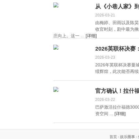
从《小巷人家》到
2026-03-21
由梅婷、田雨以及陈昊
收官时刻，剧中最为揪
庄向上。这一 ...
[详细]
2026英联杯决
2026-03-23
2026年英联杯决赛
绩辉煌，此次能否再续传
官方确认！拉什福
2026-03-22
巴萨激活拉什福德300
资空间 ...
[详细]
首页
-
娱乐圈事
-