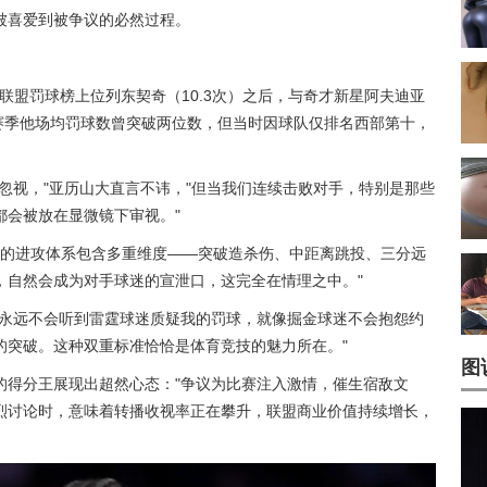
被喜爱到被争议的必然过程。
在联盟罚球榜上位列东契奇（10.3次）之后，与奇才新星阿夫迪亚
23赛季他场均罚球数曾突破两位数，但当时因球队仅排名西部第十，
忽视，"亚历山大直言不讳，"但当我们连续击败对手，特别是那些
都会被放在显微镜下审视。"
们的进攻体系包含多重维度——突破造杀伤、中距离跳投、三分远
，自然会成为对手球迷的宣泄口，这完全在情理之中。"
你永远不会听到雷霆球迷质疑我的罚球，就像掘金球迷不会抱怨
约
的突破。这种双重标准恰恰是体育竞技的魅力所在。"
图
分的得分王展现出超然心态："争议为比赛注入激情，催生宿敌文
烈讨论时，意味着转播收视率正在攀升，联盟商业价值持续增长，