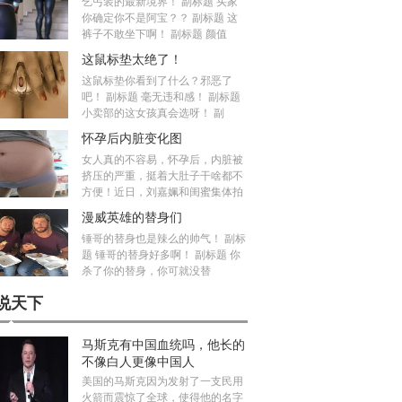
乞丐装的最新境界！ 副标题 买家
你确定你不是阿宝？？ 副标题 这
裤子不敢坐下啊！ 副标题 颜值
这鼠标垫太绝了！
这鼠标垫你看到了什么？邪恶了
吧！ 副标题 毫无违和感！ 副标题
小卖部的这女孩真会选呀！ 副
怀孕后内脏变化图
女人真的不容易，怀孕后，内脏被
挤压的严重，挺着大肚子干啥都不
方便！近日，刘嘉姵和闺蜜集体拍
漫威英雄的替身们
锤哥的替身也是辣么的帅气！ 副标
题 锤哥的替身好多啊！ 副标题 你
杀了你的替身，你可就没替
说天下
马斯克有中国血统吗，他长的
不像白人更像中国人
美国的马斯克因为发射了一支民用
火箭而震惊了全球，使得他的名字