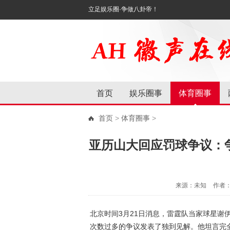
立足娱乐圈·争做八卦帝！
首页
娱乐圈事
体育圈事
首页
>
体育圈事
>
亚历山大回应罚球争议：
来源：未知
作者
北京时间3月21日消息，雷霆队当家球星谢
次数过多的争议发表了独到见解。他坦言完全