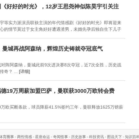
《好好的时光》，12岁王思尧神似陈昊宇引关注
宇等实力派演员联袂主演的年代情感剧《好好的时光》即将迎来
心的情节莫过于女主角好好遭遇渣男，未婚先孕后独自生下儿子
赛：曼城再战阿森纳，辉煌历史铸就夺冠底气
曼城对阵阿森纳，曼城此前9次进决赛8次夺冠，近7次全胜，历史战
奇？ ...
[详细]
德19万周薪加盟巴萨，曼联获3000万欧转会费
0万欧买断条款，球员降薪41.5%签约三年，曼联释放1625万镑薪
体育圈事
-
两性情感
-
星座命运
-
奇闻怪事
-
历史故事
-
科技资讯
-
图说天下
-
知识百