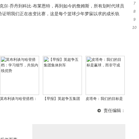
7
近
迈克尔·乔丹到科比·布莱恩特，再到如今的詹姆斯，所有划时代球员
8
赛
恰证明我们正在改变比赛，这是每个篮球少年梦寐以求的成长轨
9
成
10
疑
莫布利谈与哈登搭档：
【早报】英超争五集团
皮塔奇：我们的目标是
学习细节，共筑内线优
集体刹车
赢球，而非守成
责任编辑：
势