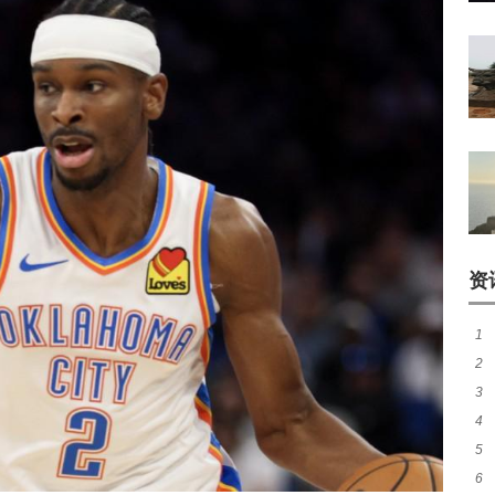
资
1
2
煌
3
热
4
窗
5
加
6
荣