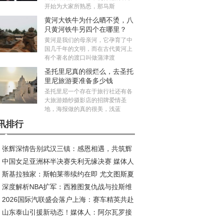
开始为大家所熟悉，那马斯
黄河大铁牛为什么晒不烫，八
只黄河铁牛另四个在哪里？
黄河是我们的母亲河，它孕育了中
国几千年的文明，而在古代黄河上
有个著名的渡口叫做蒲津渡
圣托里尼真的很烂么，去圣托
里尼旅游要准备多少钱
圣托里尼一个存在于旅行社还有各
大旅游婚纱摄影店的招牌爱情圣
地，海报做的真的很美，浅蓝
讯排行
张辉深情告别武汉三镇：感恩相遇，共筑辉
中国女足亚洲杯半决赛失利无缘决赛 媒体人
旅程
斯基拉独家：斯帕莱蒂续约在即 尤文图斯夏
议米利西奇去留
深度解析NBA扩军：西雅图复仇战与拉斯维
五线补强剑指欧冠
2026国际汽联盛会落户上海：赛车精英共赴
斯新王朝的资本博弈
山东泰山引援新动态！媒体人：阿尔瓦罗接
耀之约