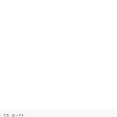
科
-
图酷
-
娱乐八卦