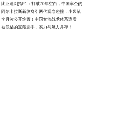
比亚迪剑指F1：打破70年空白，中国车企的
加盟，自由身且薪资诱人
阿尔卡拉斯新纹身引两代观念碰撞，小袋鼠
车梦想与挑战
李月汝公开炮轰！中国女篮战术体系遭质
荣耀新印记
被低估的宝藏选手，实力与魅力并存！
，宫鲁鸣面临下课危机