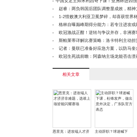
中国女足主帅米利西奇下课！亚洲杯进四强
任，足协免违约金< /a>
赵睿：两负韩国后团队调整显成效，精神
转日本< /a>
1-2惜败澳大利亚卫冕梦碎，却喜获世界
足未来值得期待< /a>
格林自曝巅峰期得分能力：若专注进攻或
大巨星< /a>
欧冠激战正酣！逆转与争议并存，非洲赛
佳逆转”< /a>
斯帕莱蒂详解比赛策略：洛卡特利主动担
欧冠资格争夺仍存希望< /a>
记者：曼联已准备好应急方案，以防马奎
米罗同时离队< /a>
欧冠生死战前瞻：阿森纳主场龙能否击溃
赛魔咒？< /a>
相关文章
恩里克：进攻端人才济
主动辞职？球迷喊下