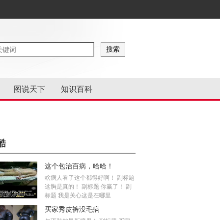
图说天下
知识百科
酷
这个包治百病，哈哈！
啥病人看了这个都得好啊！ 副标题
这胸是真的！ 副标题 你赢了！ 副
标题 我是关心这是在哪里
买家秀皮裤没毛病