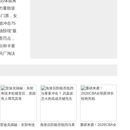
后体面离
力量助逆
杯门票，女
能冲击75
场惊现“最
责罚点，
尔和卡塞
药厂淘汰
雷迪克揭秘：东契奇技
海港后防能否抵挡马莱
重磅来袭！2026CBA全