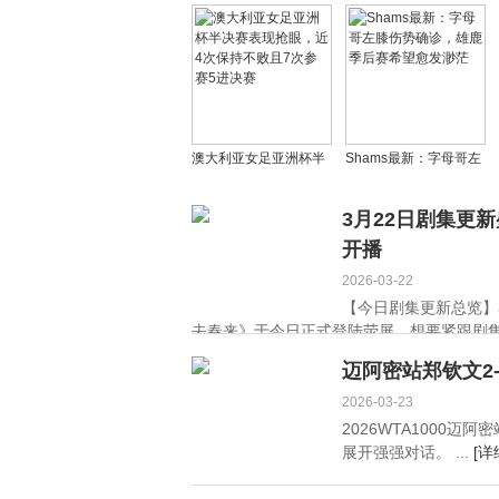
济非难题，选谁上场皆
课，杜锋发声，做出意
能闪耀赛场
外决定，广东队官方表
态
澳大利亚女足亚洲杯半
Shams最新：字母哥左
决赛表现抢眼，近4次保
膝伤势确诊，雄鹿季后
持不败且7次参赛5进决
赛希望愈发渺茫
3月22日剧集更
赛
开播
2026-03-22
【今日剧集更新总览】
去春来》于今日正式登陆荧屏，想要紧跟剧集最
迈阿密站郑钦文2
2026-03-23
2026WTA1000
展开强强对话。 ...
[详