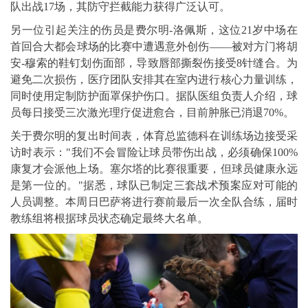
队出战17场，其防守拦截能力获得广泛认可。
另一位引起关注的伤员是费尔明-洛佩斯，这位21岁中场在
首回合大都会球场的比赛中遭遇意外创伤——被对方门将胡
安-穆索的鞋钉划伤面部，导致唇部撕裂伤接受8针缝合。为
避免二次损伤，医疗团队安排其在室内进行核心力量训练，
同时使用定制防护面罩保护伤口。据队医组负责人介绍，球
员每日接受三次激光理疗促进愈合，目前肿胀已消退70%。
关于费尔明的复出时间表，体育总监德科在训练场边接受采
访时表示："我们不会冒险让球员带伤出战，必须确保100%
康复才会派他上场。塞尔塔的比赛很重要，但球员健康永远
是第一位的。"据悉，球队已制定三套战术预案应对可能的
人员调整。本周日巴萨将进行赛前最后一次全队合练，届时
教练组将根据球员状态确定最终大名单。