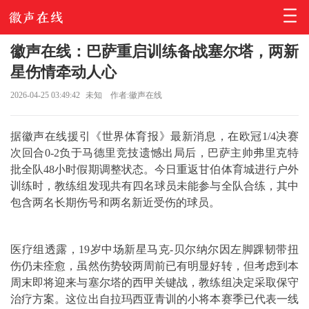
徽声在线：巴萨重启训练备战塞尔塔，两新
星伤情牵动人心
2026-04-25 03:49:42
未知
作者:徽声在线
据徽声在线援引《世界体育报》最新消息，在欧冠1/4决赛
次回合0-2负于马德里竞技遗憾出局后，巴萨主帅弗里克特
批全队48小时假期调整状态。今日重返甘伯体育城进行户外
训练时，教练组发现共有四名球员未能参与全队合练，其中
包含两名长期伤号和两名新近受伤的球员。
医疗组透露，19岁中场新星马克-贝尔纳尔因左脚踝韧带扭
伤仍未痊愈，虽然伤势较两周前已有明显好转，但考虑到本
周末即将迎来与塞尔塔的西甲关键战，教练组决定采取保守
治疗方案。这位出自拉玛西亚青训的小将本赛季已代表一线