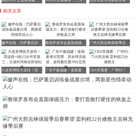
相关文章
徽声在线：巴萨重启训练备战塞尔塔，两新星伤情牵动人心
詹保罗发布会直面保级压力：要打造敢打硬仗的铁血之师
广州大胜吉林保留季后赛希望 栾利程22分难救主吉林无缘季后赛
大连英博惊天逆转！四连胜+6轮12分升至第三，主场对河南全胜创纪录
广东不敌福建！奎因麦考尔苦撑，其余球员低迷，皮特森狂轰39分定胜局
CBA常规赛：广州93-75大胜吉林 栾利程22分难救主