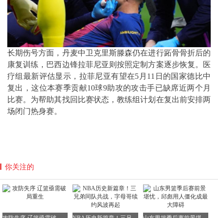
长期伤号方面，丹麦中卫克里斯滕森仍在进行跖骨骨折后的
康复训练，巴西边锋拉菲尼亚则按照定制方案逐步恢复。医
疗组最新评估显示，拉菲尼亚有望在5月11日的国家德比中
复出，这位本赛季贡献10球9助攻的攻击手已缺席近两个月
比赛。为帮助其找回比赛状态，教练组计划在复出前安排两
场闭门热身赛。
你关注的
攻防失序 辽篮亟需破局重生
NBA历史新篇章！三兄弟同队共战，字母哥续约风波再起
山东男篮季后赛前景堪忧，邱彪用人僵化成最大障碍