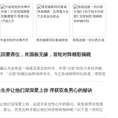
因扎吉46球领跑，劳塔
视揭秘4大假水果骗局，
灰熊谁“东迁”将重塑东部
罗现役称王
看完你还敢乱吃吗
格局？
中超首轮肘击事件升
维尼修斯回应曼城球迷
双线连败！切尔西主场
级！37岁前国脚姜至鹏
嘲讽：足球魅力在于总
0-1负于纽卡仍居第5 戈
遭重罚 禁赛2场+罚款1
有反击机会
登制胜 詹姆斯补时憾中
巡回赛席位，肖国栋无缘，首轮对阵精彩揭晓
万
柱
遍认为这将是一场毫无悬念的对决，毕竟“火箭”的实力有目共睹。
中，“火箭”却难以始终保持专注。与之形成鲜明对比的是，塔猜亚
生并让他们深深爱上你 俘获双鱼男心的秘诀
让他们深深爱上你，这是许多女性心中的疑问。双鱼座男生情感
，那么，究竟怎样才能让他们对你情有独钟呢？以下是一些经过