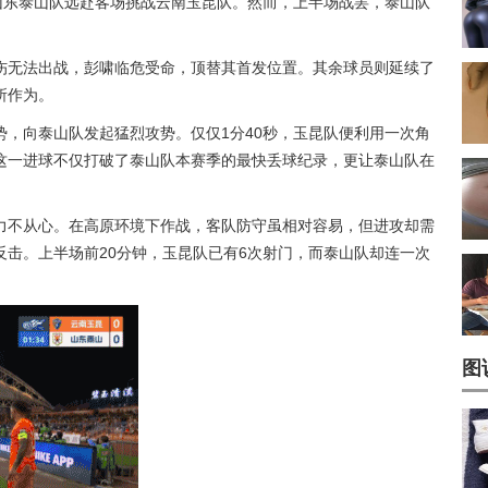
山东泰山队远赴客场挑战云南玉昆队。然而，上半场战罢，泰山队
伤无法出战，彭啸临危受命，顶替其首发位置。其余球员则延续了
所作为。
，向泰山队发起猛烈攻势。仅仅1分40秒，玉昆队便利用一次角
这一进球不仅打破了泰山队本赛季的最快丢球纪录，更让泰山队在
力不从心。在高原环境下作战，客队防守虽相对容易，但进攻却需
击。上半场前20分钟，玉昆队已有6次射门，而泰山队却连一次
图