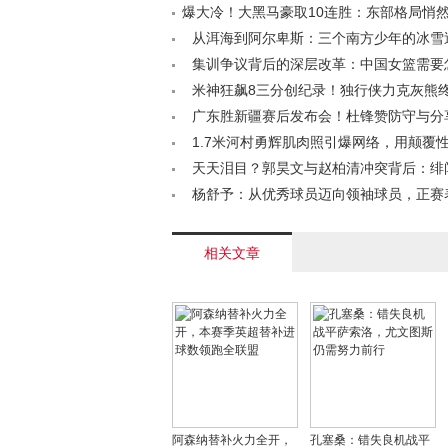
爆大冷！大黑马豪取10连胜：东部格局悄
将狂飙9三分< /a>
从洱海到阿尔卑斯：三个南方少年的冰雪
｜米兰冬残奥会特别报道< /a>
集训争议背后的深层改革：中国女篮需要
化路径？< /a>
米神狂飙8三分创纪录！独行侠力克灰熊
避免赛季被横扫< /a>
广东胜新疆赛后发布会！杜锋赞防守与分
泊乔谈执行，崔永熙状态回暖< /a>
1.7米河村勇辉肌肉照引爆网络，用颠覆
NBA生存法则< /a>
天天泪目？郭昊文与赵柏清冲突背后：绯
合同年焦虑成主因< /a>
杨舒予：从优秀球员迈向领袖球员，正赛
待< /a>
相关文章
阿森纳替补火力全开，
孔塞桑：错失良机战平