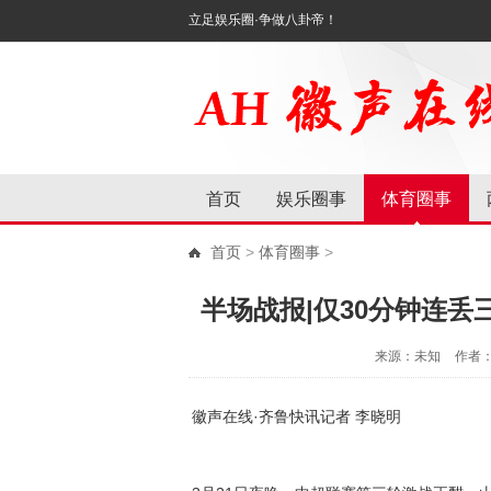
立足娱乐圈·争做八卦帝！
首页
娱乐圈事
体育圈事
首页
>
体育圈事
>
半场战报|仅30分钟连丢
来源：未知
作者
徽声在线·齐鲁快讯记者 李晓明