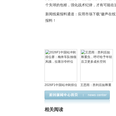
个失球的包袱，强化战术纪律，才有可能在
新闻线索报料通道：应用市场下载“徽声在线”
报料！
2026F1中国站冲刺排位
王思雨：胜利后如释重
赛：梅奔车队独领风
负，呼吁给予年轻后卫
骚，拉塞尔夺杆位
更多成长空间
相关阅读