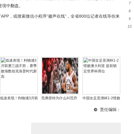
7
加
逆境中翻盘。
8
统
APP，或搜索微信小程序“徽声在线”，全省800位记者在线等你来
9
荣
10
用
近
低迷表现！利物浦3月联
范弗里特为什么叫范乔
中国女足亚洲杯1-2惜败
赛三战不胜，赛季败场
丹，范乔丹和德雷克是
澳大利亚 提前锁定世界
责任编辑：
数创克洛普时代新高
什么关系
杯席位