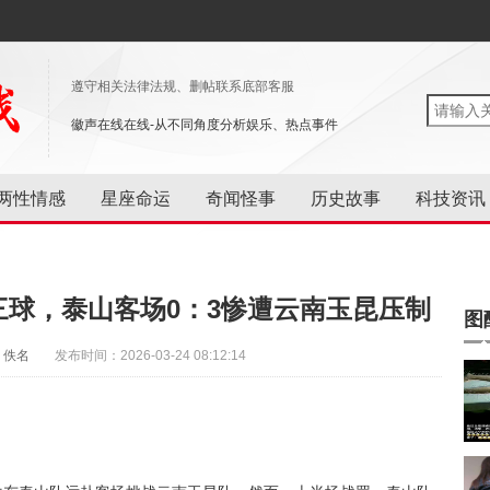
遵守相关法律法规、删帖联系底部客服
徽声在线在线-从不同角度分析娱乐、热点事件
两性情感
星座命运
奇闻怪事
历史故事
科技资讯
三球，泰山客场0：3惨遭云南玉昆压制
图
：佚名
发布时间：2026-03-24 08:12:14