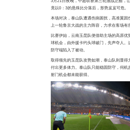
3月21日夜晚，中超联赛第三轮激战正酣，
竟以0：3的悬殊比分落后，形势岌岌可危。
本场对决，泰山队遭遇伤病困扰，
高准翼
因
上一轮鲁京大战的主力阵容，力求在客场有
比赛伊始，云南玉昆队便借助主场的高原优势
球机会，由外援卡约头球破门，先声夺人。
防守端陷入了被动。
取得领先的玉昆队攻势如潮，泰山队则显得
付出更多体力。泰山队只能稳固防守，伺机反
射门机会都未能获得。