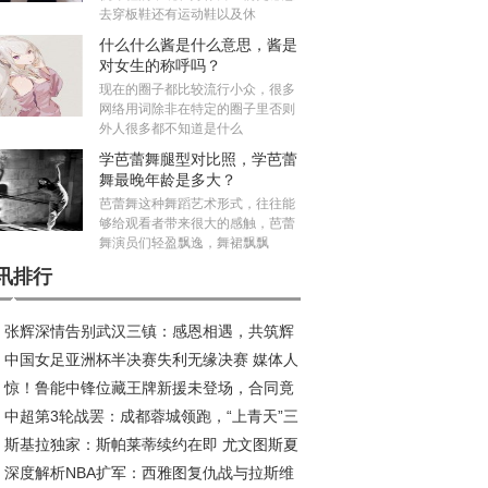
去穿板鞋还有运动鞋以及休
什么什么酱是什么意思，酱是
对女生的称呼吗？
现在的圈子都比较流行小众，很多
网络用词除非在特定的圈子里否则
外人很多都不知道是什么
学芭蕾舞腿型对比照，学芭蕾
舞最晚年龄是多大？
芭蕾舞这种舞蹈艺术形式，往往能
够给观看者带来很大的感触，芭蕾
舞演员们轻盈飘逸，舞裙飘飘
讯排行
张辉深情告别武汉三镇：感恩相遇，共筑辉
中国女足亚洲杯半决赛失利无缘决赛 媒体人
旅程
惊！鲁能中锋位藏王牌新援未登场，合同竟
议米利西奇去留
中超第3轮战罢：成都蓉城领跑，“上青天”三
2026年底
斯基拉独家：斯帕莱蒂续约在即 尤文图斯夏
陷榜尾困境
深度解析NBA扩军：西雅图复仇战与拉斯维
五线补强剑指欧冠