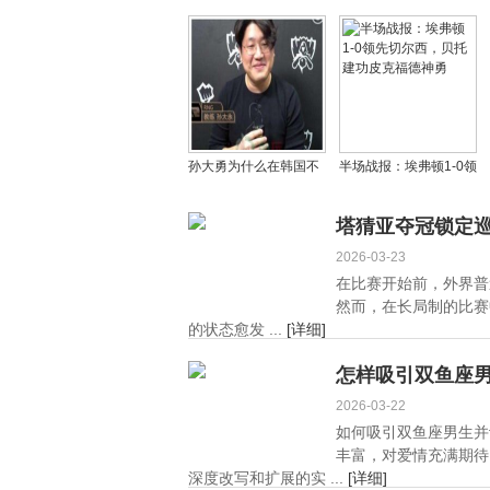
本赛季英超替补进球数
萨索洛，尤文图斯仍需
领跑全联盟
努力前行
孙大勇为什么在韩国不
半场战报：埃弗顿1-0领
受待见离开韩国，他加
先切尔西，贝托建功皮
入中国国籍了吗？
克福德神勇
塔猜亚夺冠锁定
2026-03-23
在比赛开始前，外界普
然而，在长局制的比赛
的状态愈发 ...
[详细]
怎样吸引双鱼座男
2026-03-22
如何吸引双鱼座男生并
丰富，对爱情充满期待
深度改写和扩展的实 ...
[详细]