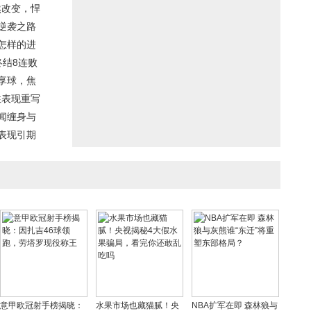
然改变，悍
逆袭之路
怎样的进
终结8连败
享球，焦
性表现重写
闻缠身与
表现引期
意甲欧冠射手榜揭晓：
水果市场也藏猫腻！央
NBA扩军在即 森林狼与