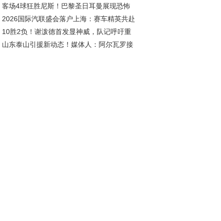
客场4球狂胜尼斯！巴黎圣日耳曼展现恐怖
斯新王朝的资本博弈
2026国际汽联盛会落户上海：赛车精英共赴
治力
10胜2负！谢泼德首发显神威，队记呼吁重
耀之约
山东泰山引援新动态！媒体人：阿尔瓦罗接
，乌度卡需认清形势
加盟，自由身且薪资诱人