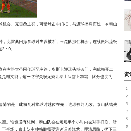
意球机会。克雷桑主罚，可惜球击中门框，与进球擦肩而过，令泰山
分钟，克雷桑回撤拿球时失误被断，玉昆队抓住机会，连续做出流畅
2：0。
尼查在右路大范围传球至左路，奥斯卡迎球头槌破门，完成梅开二
资
竟是谢文能，这一防守失误无疑让泰山队雪上加霜，比分也变为
1
2
煌
3
但遗憾的是，此前瓦科接球时越位在先，进球被判无效。泰山队错失
热
4
签至
5
队
失望。谁也没有想到，泰山队会在短短半个小时内被对手打崩。所
6
窗
。下半场，泰山队主帅韩鹏需要迅速调整战术，理清思路，扔下三