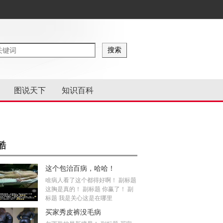
图说天下
知识百科
酷
这个包治百病，哈哈！
啥病人看了这个都得好啊！ 副标题
这胸是真的！ 副标题 你赢了！ 副
标题 我是关心这是在哪里
买家秀皮裤没毛病