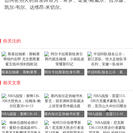
迈阿密热火的首发阵容为：希罗、诺曼-鲍威尔、拉尔森、
凯尔-韦尔、达维昂-米切尔。
你关注的
斯基拉独家：斯帕莱蒂续约在即 尤文图斯夏窗五线补强剑指欧冠
阿尔卡拉斯新纹身引两代观念碰撞，小袋鼠成荣耀新印记
中冠80队报名公示：新江苏队、恒大足校队等在列，安徽一队候补
相关文章
NBA战报：黄蜂136-106大胜热火，拉梅洛-鲍尔狂轰30+6+13
塞内加尔足协秘书长誓言：就非洲杯弃权裁决上诉至体育仲裁法庭
NBA战报：雷霆113-108力克魔术豪取九连胜，亚历山大40分闪耀全场