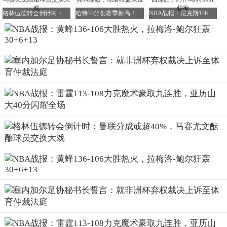
格林伍德转会倒计时：曼联分成或超40%，马赛尤文酝酿球员交换大戏
哈特33分创赛季新高！尼克斯大胜步行者送其14连败，稳居联盟末位
NBA战报：尼克斯136-110大胜步行者豪取四连胜，约什-哈特33分领衔