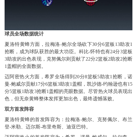
球员全场数据统计
夏洛特黄蜂方面，拉梅洛-鲍尔全场砍下30分6篮板13助攻1
抢断，成为球队获胜的最大功臣。科比-怀特也有24分3篮板
3助攻的出色表现，克努佩尔则贡献了22分2篮板2助攻2抢断
1盖帽的全面数据。
迈阿密热火方面，希罗全场得到20分8篮板5助攻1抢断，诺
曼-鲍威尔贡献17分6篮板3助攻1盖帽，凯沙德-约翰逊也有15
分5篮板1助攻3抢断1盖帽的亮眼数据。尽管热火球员表现出
色，但无奈黄蜂整体发挥更加出色，最终遗憾落败。
双方首发阵容
夏洛特黄蜂的首发阵容为：拉梅洛-鲍尔、克努佩尔、布兰
登-米勒、迈尔斯-布里奇斯、迪亚巴特。