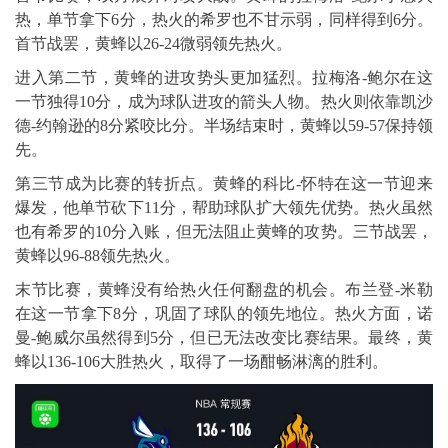
热，单节拿下6分，热火的希罗也不甘示弱，同样得到6分。
首节战罢，黄蜂以26-24微弱领先热火。
进入第二节，黄蜂的进攻势头更加猛烈。拉梅洛-鲍尔在这
一节独得10分，成为球队进攻的箭头人物。热火则依靠凯沙
德-约翰逊的8分紧咬比分。半场结束时，黄蜂以59-57保持领
先。
第三节成为比赛的转折点。黄蜂的科比-怀特在这一节迎来
爆发，他单节砍下11分，帮助球队扩大领先优势。热火虽然
也有希罗的10分入账，但无法阻止黄蜂的攻势。三节战罢，
黄蜂以96-88领先热火。
末节比赛，黄蜂没有给热火任何翻盘的机会。布兰登-米勒
在这一节拿下8分，巩固了球队的领先地位。热火方面，诺
曼-鲍威尔虽然得到5分，但已无法改变比赛结果。最终，黄
蜂以136-106大胜热火，取得了一场酣畅淋漓的胜利。