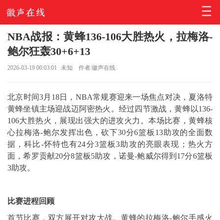
NBA战报：黄蜂136-106大胜热火，拉梅洛-
鲍尔狂轰30+6+13
2026-03-19 00:03:01
未知
作者:徽声在线
北京时间3月18日，NBA常规赛迎来一场焦点对决，夏洛特
黄蜂坐镇主场迎战迈阿密热火。经过四节激战，黄蜂以136-
106大胜热火，展现出强大的进攻火力。本场比赛，黄蜂核
心拉梅洛-鲍尔发挥出色，砍下30分6篮板13助攻的全面数
据，科比-怀特也有24分3篮板3助攻的亮眼表现；热火方
面，希罗贡献20分8篮板5助攻，诺曼-鲍威尔得到17分6篮板
3助攻。
比赛进程回顾
首节比赛，双方展开对攻大战。黄蜂的拉梅洛-鲍尔手感火