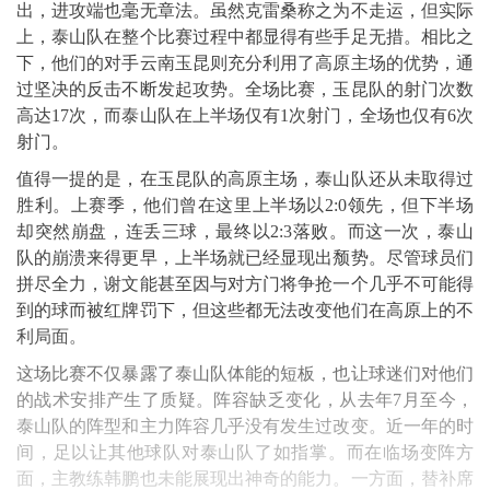
出，进攻端也毫无章法。虽然克雷桑称之为不走运，但实际
上，泰山队在整个比赛过程中都显得有些手足无措。相比之
下，他们的对手云南玉昆则充分利用了高原主场的优势，通
过坚决的反击不断发起攻势。全场比赛，玉昆队的射门次数
高达17次，而泰山队在上半场仅有1次射门，全场也仅有6次
射门。
值得一提的是，在玉昆队的高原主场，泰山队还从未取得过
胜利。上赛季，他们曾在这里上半场以2:0领先，但下半场
却突然崩盘，连丢三球，最终以2:3落败。而这一次，泰山
队的崩溃来得更早，上半场就已经显现出颓势。尽管球员们
拼尽全力，谢文能甚至因与对方门将争抢一个几乎不可能得
到的球而被红牌罚下，但这些都无法改变他们在高原上的不
利局面。
这场比赛不仅暴露了泰山队体能的短板，也让球迷们对他们
的战术安排产生了质疑。阵容缺乏变化，从去年7月至今，
泰山队的阵型和主力阵容几乎没有发生过改变。近一年的时
间，足以让其他球队对泰山队了如指掌。而在临场变阵方
面，主教练韩鹏也未能展现出神奇的能力。一方面，替补席