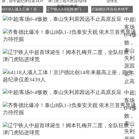
64118人涌入工体！京沪德比创14年来最高上座，距中超纪录仅差3439人
辽宁铁人3-0完胜津门虎！斩获队史中超首胜 津门虎三轮不胜且0进球积负9分垫底
川渝德比拜合拉木绝平救主，终结539天中超进球荒
中超|
客场
0-4惨
败，
泰山
失利
原因
远不
止高
原反
中超|
应
客场
0-4惨
败，
泰山
失利