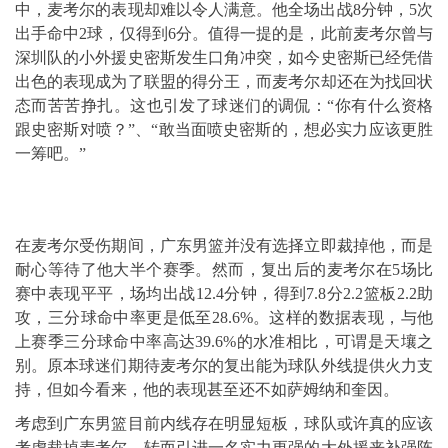
中，麦考尔的表现却难以令人满意。他全场出战8分钟，5次
出手命中2球，仅得到6分。值得一提的是，此前麦考尔曾与
深圳队的小外援史密斯发生口角冲突，如今史密斯已经凭借
出色的表现成为了联盟的得分王，而麦考尔却还在为找回状
态而苦苦挣扎。这也引发了球迷们的调侃：“你有什么资格
跟史密斯对喷？”、“敢当面喷史密斯的，想必实力应该更胜
一筹吧。”
在麦考尔受伤期间，广东男篮并没有选择立即裁掉他，而是
耐心等待了他大半个赛季。然而，复出后的麦考尔在5场比
赛中表现平平，场均出战12.4分钟，得到7.8分2.2篮板2.2助
攻，三分球命中率更是低至28.6%。这样的数据表现，与他
上赛季三分球命中率高达39.6%的水准相比，可谓是天壤之
别。原本球迷们期待麦考尔的复出能为球队外线提供火力支
持，但如今看来，他的表现甚至还不如萨姆纳和奎因。
考虑到广东男篮目前内线存在明显短板，球队或许真的应该
考虑裁掉麦考尔，转而引进一名实力更强的大外援来补强阵