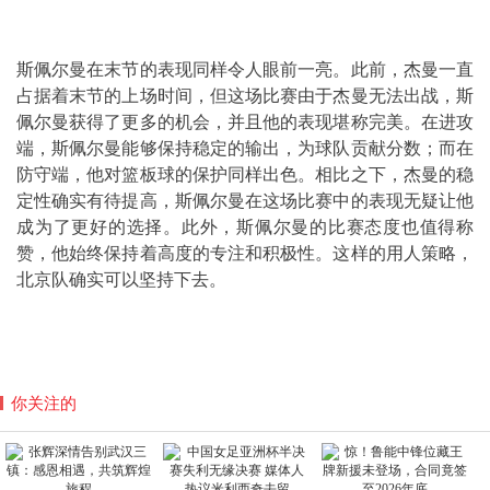
斯佩尔曼在末节的表现同样令人眼前一亮。此前，杰曼一直
占据着末节的上场时间，但这场比赛由于杰曼无法出战，斯
佩尔曼获得了更多的机会，并且他的表现堪称完美。在进攻
端，斯佩尔曼能够保持稳定的输出，为球队贡献分数；而在
防守端，他对篮板球的保护同样出色。相比之下，杰曼的稳
定性确实有待提高，斯佩尔曼在这场比赛中的表现无疑让他
成为了更好的选择。此外，斯佩尔曼的比赛态度也值得称
赞，他始终保持着高度的专注和积极性。这样的用人策略，
北京队确实可以坚持下去。
你关注的