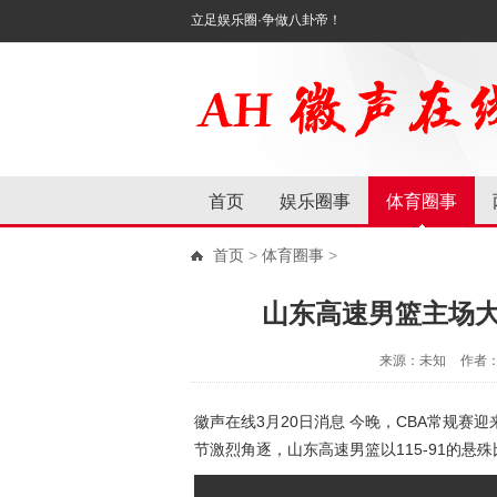
立足娱乐圈·争做八卦帝！
首页
娱乐圈事
体育圈事
首页
>
体育圈事
>
山东高速男篮主场大
来源：未知
作者
徽声在线3月20日消息 今晚，CBA常规
节激烈角逐，山东高速男篮以115-91的