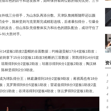
凭借出色的防守和进攻效率，始终保持着两位数的领先优势。三节
在外线三分得手，为山东队再添分数。天津队詹姆斯随即还以颜
罚全中，陈林坚则与克里斯完成精彩连线，后者暴扣得分，引爆全
后的反击，但山东队凭借整体实力和出色的团队配合，成功守住了
-91大胜对手。
14篮板1助攻2盖帽的全面数据；约翰逊贡献17分4篮板1助攻；
岩则拿下15分10篮板11助攻3抢断的三双数据；郭凯得到14分5篮
资
；琼斯得到6分2篮板2助攻；珀塞尔得到6分1篮板2助攻；陶汉林
；陈林坚得到2分3助攻。
1
成为球队得分王；林庭谦得到18分2篮板9助攻；蒋祺禹也有18分
2
煌
板；克罗斯得到6分5篮板1助攻；雷诺兹得到6分3篮板1助攻2盖
3
热
3分1助攻；谷泽浴得到3篮板4助攻；张云梦得到2篮板1助攻。
4
签至
5
友
6
队