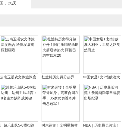
中国，水庆
云南玉溪农文体旅深度
杜兰特历史得分超乔
中国女足1比2惜败澳大
融合 绘就发展绚丽新画
丹！阿门压哨绝杀助火
利亚，卫冕之路戛然而
卷
箭逆转热火 阿德巴约空
止
砍双20
川超乐山队5-0横扫达
时来运转！全明星荣誉
NBA｜历史最长河流！
州，达州主帅坦言：8名
加身，高薪合同在手，
詹姆斯独享常规赛出场