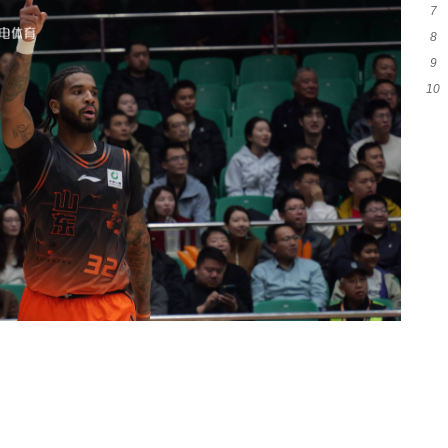
7
8
窗
9
加
10
统
荣