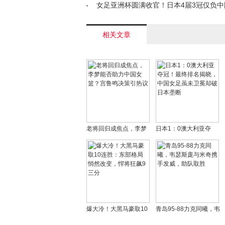
惊艳，一人失误成败笔< /a>
女足亚洲杯圆满收官！日本4届3冠仅负
霞执教能力获赞< /a>
相关文章
老将回归成焦点，李梦
日本1：0澳大利亚夺
能否助力中国女篮？宫
冠！最终排名揭晓，中
鲁鸣决策引热议
国女足虽未卫冕却破日
本垄断
爆大冷！大黑马豪取10
青岛95-88力克同曦，韦
连胜：东部格局悄然改
瑟斯庞与米奇携手发