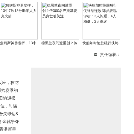
詹姆斯神勇发挥，13中
德黑兰夜间遭重创？传
快船加时险胜独行侠终
7砍18分助湖人力克火
300名巴斯基要员身亡
结连败 球员表现评析：
责任编辑：
箭
引关注
3人闪耀，4人稳健，2
人低迷
反应，攻防
重拾赛季初
田协通报
最佳，时隔
合失球达8
 金靴争夺
！香港新星