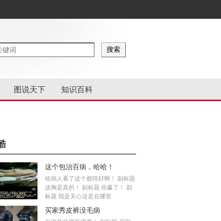
图说天下
知识百科
酷
这个包治百病，哈哈！
啥病人看了这个都得好啊！ 副标题
这胸是真的！ 副标题 你赢了！ 副
标题 我是关心这是在哪里
买家秀皮裤没毛病