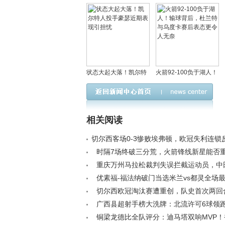
状态大起大落！凯尔特
火箭92-100负于湖人！
人投手豪瑟近期表现引
输球背后，杜兰特与乌
担忧
度卡赛后表态更令人无
奈
相关阅读
切尔西客场0-3惨败埃弗顿，欧冠失利连锁
顽疾亟待解决< /a>
时隔7场终破三分荒，火箭锋线新星能否
手感< /a>
重庆万州马拉松裁判失误拦截运动员，中
批评促整改< /a>
优素福-福法纳破门当选米兰vs都灵全场
数月再建功< /a>
切尔西欧冠淘汰赛遭重创，队史首次两回
个< /a>
广西县超射手榜大洗牌：北流许可6球领跑
白热化< /a>
铜梁龙德比全队评分：迪马塔双响MVP