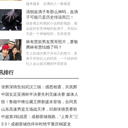
越来越多，信佛的人一般都是
清朝血滴子有那么神吗，血滴
子可能只是历史传说而已！
很多雍正时期的小说和影视剧，都
会提到非常神秘的血滴子，开始以
为是一个神秘组织，后来发现
林有慧前男友黑哥照片，萧敬
腾林有慧结婚了吗？
艺人的成功离不开自己的努力，更
离不开经纪人的经营，一个好的经
纪人会让娱乐圈的环境更加
讯排行
张辉深情告别武汉三镇：感恩相遇，共筑辉
中国女足亚洲杯半决赛失利无缘决赛 媒体人
旅程
惊！鲁能中锋位藏王牌新援未登场，合同竟
议米利西奇去留
山东高速男篮主场战天津，邱彪张德贵赛前
2026年底
中超第3轮战罢：成都蓉城领跑，“上青天”三
好互动引关注
3:3！成都蓉城伤停补时绝平重庆铜梁龙
陷榜尾困境