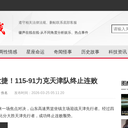
遵守相关法律法规、删帖联系底部客服
徽声在线在线-从不同角度分析娱乐、热点事件
两性情感
星座命运
奇闻怪事
历史故事
科技资讯
捷！115-91力克天津队终止连败
图
：佚名
发布时间：2026-03-25 05:11:20
赛迎来一场焦点对决，山东高速男篮坐镇主场迎战天津先行者。经过四
悬殊比分大胜天津先行者，成功终止连败颓势。