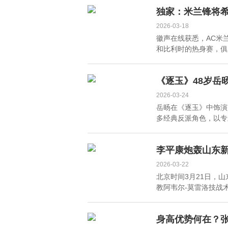
变，悍将狂飙9三分
威，助队取胜
独家：米兰锋将希
2026-03-18
徽声在线获悉，AC米
和比利时的热身赛，俱乐
《逐玉》48岁岳
2026-03-24
岳旸在《逐玉》中饰演
多经典反派角色，以专业
李平康炮轰山东
2026-03-22
北京时间3月21日，
教阿韦尔-莫雷洛技战术
身高优势何在？