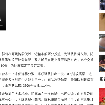
。郭凯在开场阶段便以一记精准的两分投篮，为球队拔得头筹。随
球队迅速拉开比分差距。双方球员在场上展开激烈对攻，比分交替
队10分，为比赛奠定了良好基调。
智杰一上来便连得分数，率领球队打出一波7-0的进攻高潮，进
图
里斯也多次利用个人能力得分，山东队攻势如潮。天津队则显得有
山东队以53-39领先天津队14分。
并未给对手太多机会。珀塞尔在一次传球中出现失误，山东队及时
线三分命中，为球队稳住阵脚。陈林坚随后抛投得手，山东队继续