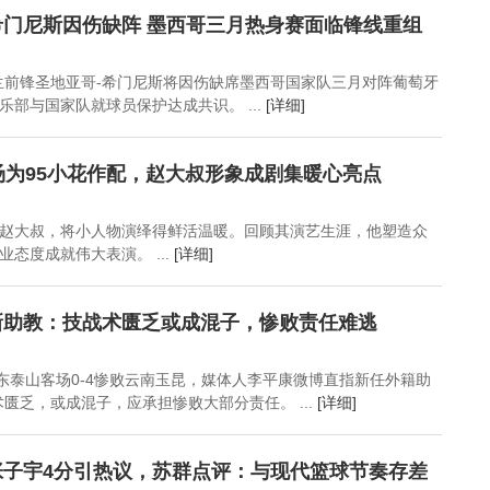
主力缺阵成关键
35岁武切维奇冲击总冠
纪录
门尼斯因伤缺阵 墨西哥三月热身赛面临锋线重组
军！
兰前锋圣地亚哥-希门尼斯将因伤缺席墨西哥国家队三月对阵葡萄牙
部与国家队就球员保护达成共识。 ...
[详细]
旸为95小花作配，赵大叔形象成剧集暖心亮点
赵大叔，将小人物演绎得鲜活温暖。回顾其演艺生涯，他塑造众
态度成就伟大表演。 ...
[详细]
新助教：技战术匮乏或成混子，惨败责任难逃
山东泰山客场0-4惨败云南玉昆，媒体人李平康微博直指新任外籍助
匮乏，或成混子，应承担惨败大部分责任。 ...
[详细]
张子宇4分引热议，苏群点评：与现代篮球节奏存差