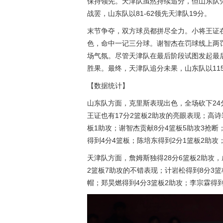
保持领先。天津队虽然持续追分，但山东队
战罢，山东队以81-62领先天津队19分。
末节争夺，双方球员都拼尽全力。小将王证
色，命中一记三分球。谢智杰在罚球线上两
场气氛。尽管天津队在最后阶段试图发起最
胜果。最终，天津队追分未果，山东队以115
【数据统计】
山东队方面，克里斯表现出色，全场砍下24分
王证也有17分2篮板2助攻的亮眼表现；高诗
板1助攻；谢智杰贡献8分4篮板5助攻3抢断
得到4分4篮板；陈培东得到2分1篮板2助攻
天津队方面，詹姆斯独得28分6篮板2助攻，
2篮板7助攻的不错表现；计岩松得到8分3篮
帽；郑昊燃得到4分3篮板2助攻；李宗霖得到