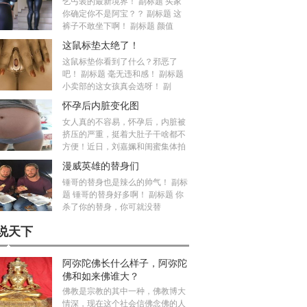
乞丐装的最新境界！ 副标题 买家
你确定你不是阿宝？？ 副标题 这
裤子不敢坐下啊！ 副标题 颜值
这鼠标垫太绝了！
这鼠标垫你看到了什么？邪恶了
吧！ 副标题 毫无违和感！ 副标题
小卖部的这女孩真会选呀！ 副
怀孕后内脏变化图
女人真的不容易，怀孕后，内脏被
挤压的严重，挺着大肚子干啥都不
方便！近日，刘嘉姵和闺蜜集体拍
漫威英雄的替身们
锤哥的替身也是辣么的帅气！ 副标
题 锤哥的替身好多啊！ 副标题 你
杀了你的替身，你可就没替
说天下
阿弥陀佛长什么样子，阿弥陀
佛和如来佛谁大？
佛教是宗教的其中一种，佛教博大
情深，现在这个社会信佛念佛的人