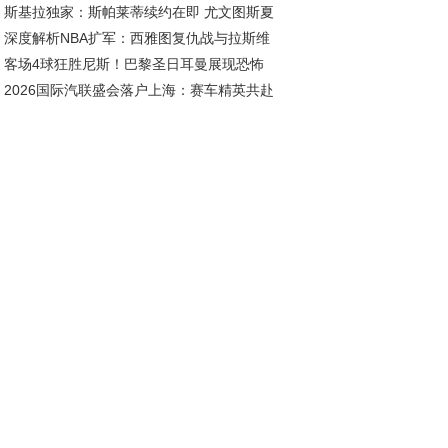
斯基拉独家：斯帕莱蒂续约在即 尤文图斯夏
深度解析NBA扩军：西雅图复仇战与拉斯维
五线补强剑指欧冠
客场4球狂胜尼斯！巴黎圣日耳曼展现恐怖
斯新王朝的资本博弈
2026国际汽联盛会落户上海：赛车精英共赴
治力
耀之约