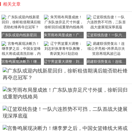
相关文章
广东队或迎内线新星回归，徐昕租借期满后能否助杜锋再夺总冠军？
朱芳雨布局显成效！广东队放弃足尺寸外援，徐昕回归或重塑内线格局
辽篮双线告捷！一队六连胜势不可挡，二队首战大捷展现深厚底蕴
宫鲁鸣展现决断力！继李梦之后，中国女篮锋线大将或成清洗目标，内幕揭晓
辽宁男篮重大调整：刘志轩执掌青年队教鞭，青训复兴计划启动
易建联强势复出！连续公开亮相+跨界高尔夫 笑容再现风波已远