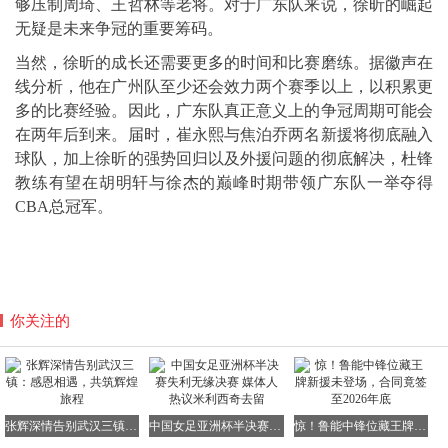
够压制周琦、王哲林等老将。对于广东队来说，徐昕的崛起
无疑是未来争冠的重要筹码。
当然，徐昕的成长还需要更多的时间和比赛磨练。据徽声在
线分析，他在广州队至少还会效力两个赛季以上，以积累更
多的比赛经验。因此，广东队真正意义上的争冠周期可能会
在两年后到来。届时，崔永熙与焦泊乔两名新援将彻底融入
球队，加上徐昕的强势回归以及外援问题的彻底解决，杜锋
教练有望在胡明轩与徐杰的巅峰时期带领广东队一举夺得
CBA总冠军。
你关注的
张辉深情告别武汉三镇：感恩相遇，共筑辉煌旅程
中国女足亚洲杯半决赛失利无缘决赛 媒体人热议米利西奇去留
惊！鲁能中锋位藏王牌新援未登场，合同竟签至2026年底