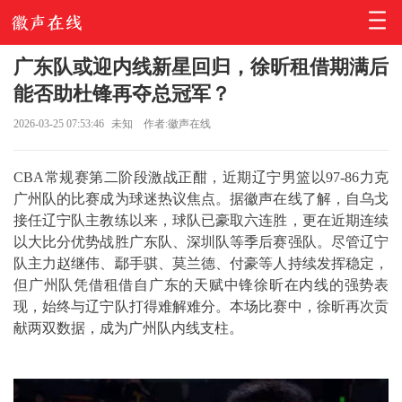
广东队或迎内线新星回归，徐昕租借期满后
能否助杜锋再夺总冠军？
2026-03-25 07:53:46
未知
作者:徽声在线
CBA常规赛第二阶段激战正酣，近期辽宁男篮以97-86力克
广州队的比赛成为球迷热议焦点。据徽声在线了解，自乌戈
接任辽宁队主教练以来，球队已豪取六连胜，更在近期连续
以大比分优势战胜广东队、深圳队等季后赛强队。尽管辽宁
队主力赵继伟、鄢手骐、莫兰德、付豪等人持续发挥稳定，
但广州队凭借租借自广东的天赋中锋徐昕在内线的强势表
现，始终与辽宁队打得难解难分。本场比赛中，徐昕再次贡
献两双数据，成为广州队内线支柱。