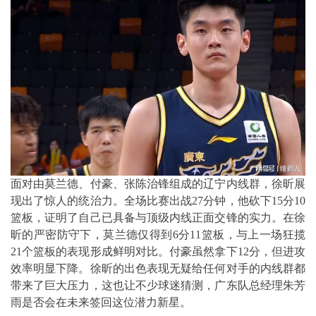
面对由莫兰德、付豪、张陈治锋组成的辽宁内线群，徐昕展
现出了惊人的统治力。全场比赛出战27分钟，他砍下15分10
篮板，证明了自己已具备与顶级内线正面交锋的实力。在徐
昕的严密防守下，莫兰德仅得到6分11篮板，与上一场狂揽
21个篮板的表现形成鲜明对比。付豪虽然拿下12分，但进攻
效率明显下降。徐昕的出色表现无疑给任何对手的内线群都
带来了巨大压力，这也让不少球迷猜测，广东队总经理朱芳
雨是否会在未来签回这位潜力新星。