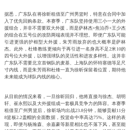
据悉，广东队在将徐昕租借至广州男篮时，特意在合同中加
入了优先回购条款。本赛季，广东队坚持使用三小一大的外
援组合，并非不需要双大外援，而是萨林杰+焦泊乔+王少杰
的组合在五号位的攻防两端表现并不理想。即便广东队可能
引进更强的护框型大外援，朱芳雨放弃的也大概率是萨林
杰。此外，杜锋教练更倾向于再引进一名身高不足2米10的
四号位大外援，以增强球队的灵活性和进攻多样性。这并非
广东队不需要北京首钢队的麦基、上海队的怀特塞德等足尺
寸内线，而是朱芳雨和杜锋一直为徐昕保留着位置，期待他
未来能成为球队内线的核心。
从目前的情况来看，一旦徐昕回归，他将直接与徐杰、胡明
轩、崔永熙以及大外援组成一套极具竞争力的阵容。本赛季
租借至广州男篮后，徐昕场均出战23.8分钟，能够贡献11分
8篮板2.2盖帽的全面数据，投篮命中率高达75%。这样的表
现，即便与杨瀚森、余嘉豪等新星相比也不落下风，甚至能