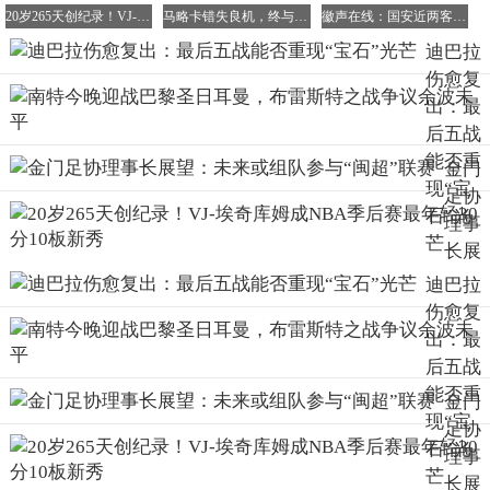
20岁265天创纪录！VJ-埃奇库姆成NBA季后赛最年轻30分10板新秀
马略卡错失良机，终与瓦伦西亚握手言和
徽声在线：国安近两客场获4分，蒙哥马利获喘息与信任
迪巴拉
伤愈复
出：最
后五战
能否重
金门
现“宝
足协
石”光
理事
芒
长展
望：
迪巴拉
未来
伤愈复
或组
出：最
队参
后五战
与“
能否重
金门
超”
现“宝
足协
赛
石”光
理事
芒
长展