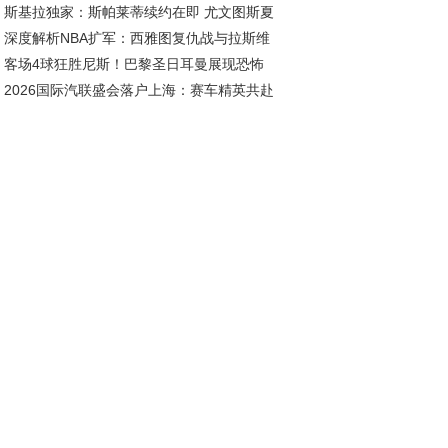
斯基拉独家：斯帕莱蒂续约在即 尤文图斯夏
深度解析NBA扩军：西雅图复仇战与拉斯维
五线补强剑指欧冠
客场4球狂胜尼斯！巴黎圣日耳曼展现恐怖
斯新王朝的资本博弈
2026国际汽联盛会落户上海：赛车精英共赴
治力
耀之约