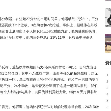
得分利器。在短短27分钟的出场时间里，他运动战17投8中，三分
同时还贡献了2个篮板、3次助攻和2次抢断。事实上，赵继伟在外线
预选赛上展现出了令人惊叹的三分投射能力后，他仿佛脱胎换骨，
在最近4场比赛中，他的三分球总计23投11中，远投命中率高达
资
势反弹，重新执掌教鞭的乌戈-洛佩斯同样功不可没。自乌戈出任
胜1负的佳绩，其中不乏战胜广东、山西等强队的精彩战役，这无
1
主教练一职，乌戈有着自己独特的执教理念。在和广州男篮的赛后
2
煌
6记三分、24个助攻，这些都充分证明了这是一场团队胜利。我们
3
热
望每个人都能参与其中，共同为胜利贡献力量。继伟今天打得非常
4
签至
5
友
了肯定。他强调，这场比赛辽宁队对球的处理非常合理，24次助攻
6
队