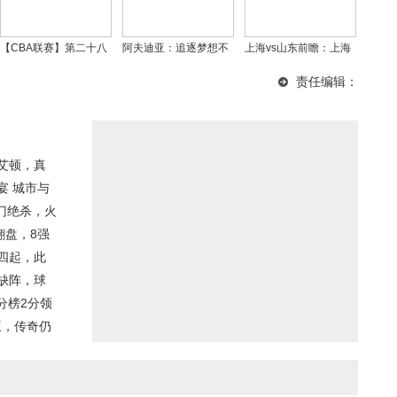
【CBA联赛】第二十八
阿夫迪亚：追逐梦想不
上海vs山东前瞻：上海
轮激战｜浙江稠州金租
停歇，盼中国香港球员
主场14战全胜战无不
责任编辑：
火力全开，98-73大胜长
闪耀NBA
克，邱彪自求多福
白山恩都里
艾顿，真
宴 城市与
门绝杀，火
翻盘，8强
四起，此
缺阵，球
分榜2分领
王，传奇仍