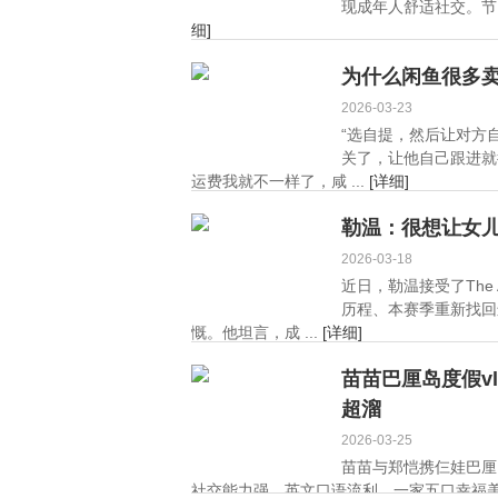
现成年人舒适社交。节
细]
为什么闲鱼很多
2026-03-23
“选自提，然后让对方
关了，让他自己跟进就
运费‬我就不一样了，咸 ...
[详细]
勒温：很想让女
2026-03-18
近日，勒温接受了The
历程、本赛季重新找回
慨。他坦言，成 ...
[详细]
苗苗巴厘岛度假v
超溜
2026-03-25
苗苗与郑恺携仨娃巴厘
社交能力强，英文口语流利，一家五口幸福美满