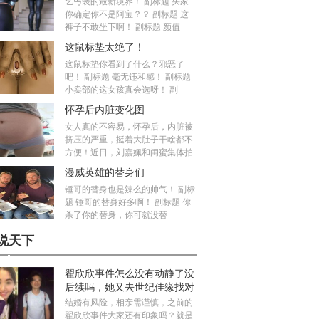
乞丐装的最新境界！ 副标题 买家
你确定你不是阿宝？？ 副标题 这
裤子不敢坐下啊！ 副标题 颜值
这鼠标垫太绝了！
这鼠标垫你看到了什么？邪恶了
吧！ 副标题 毫无违和感！ 副标题
小卖部的这女孩真会选呀！ 副
怀孕后内脏变化图
女人真的不容易，怀孕后，内脏被
挤压的严重，挺着大肚子干啥都不
方便！近日，刘嘉姵和闺蜜集体拍
漫威英雄的替身们
锤哥的替身也是辣么的帅气！ 副标
题 锤哥的替身好多啊！ 副标题 你
杀了你的替身，你可就没替
说天下
翟欣欣事件怎么没有动静了没
后续吗，她又去世纪佳缘找对
象真的假的
结婚有风险，相亲需谨慎，之前的
翟欣欣事件大家还有印象吗？就是