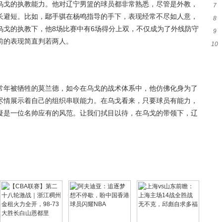
乌戈的执教能力。他对辽宁男篮的球员都非常熟悉，尽管是外教，
7
长避短。比如，鄢手骐在杨鸣指导的手下，表现经常不尽如人意，
8
窗
乌戈的执教下，他8场比赛中有6场得分上双，不仅成为了外线防守
9
加
前的表现简直判若两人。
10
统
荣
常年被牺牲的莫兰德，如今在乌戈的战术体系中，他仿佛化身为了
尽情展示着自己的组织串联能力。在乌戈看来，只要球员有能力，
疑是一位名帅应有的风范。让我们拭目以待，在乌戈的带领下，辽