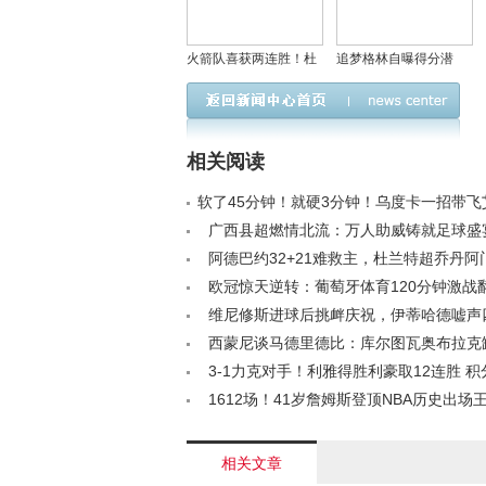
火箭队喜获两连胜！杜
追梦格林自曝得分潜
兰特+谢泼德共创纪录，
能：若专注进攻可争75
阿门·汤普森成关键先生
大 角色转型成就四冠王
朝
相关阅读
软了45分钟！就硬3分钟！乌度卡一招带飞
五毒罪人啊！< /a>
广西县超燃情北流：万人助威铸就足球盛
球队共谱热血篇章< /a>
阿德巴约32+21难救主，杜兰特超乔丹阿
箭逆转热火< /a>
欧冠惊天逆转：葡萄牙体育120分钟激战
战将迎战阿森纳< /a>
维尼修斯进球后挑衅庆祝，伊蒂哈德嘘声
前还曾遭遇种族歧视< /a>
西蒙尼谈马德里德比：库尔图瓦奥布拉克
迷成最大输家< /a>
3-1力克对手！利雅得胜利豪取12连胜 积
跑 C罗失点获低分< /a>
1612场！41岁詹姆斯登顶NBA历史出场
在继续！< /a>
相关文章