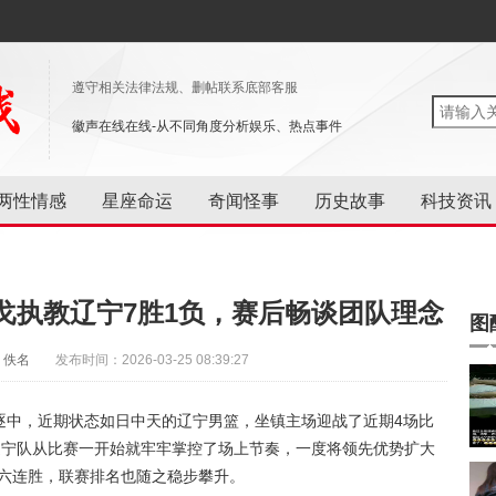
遵守相关法律法规、删帖联系底部客服
徽声在线在线-从不同角度分析娱乐、热点事件
两性情感
星座命运
奇闻怪事
历史故事
科技资讯
戈执教辽宁7胜1负，赛后畅谈团队理念
图
：佚名
发布时间：2026-03-25 08:39:27
激烈角逐中，近期状态如日中天的辽宁男篮，坐镇主场迎战了近期4场比
辽宁队从比赛一开始就牢牢掌控了场上节奏，一度将领先优势扩大
取六连胜，联赛排名也随之稳步攀升。