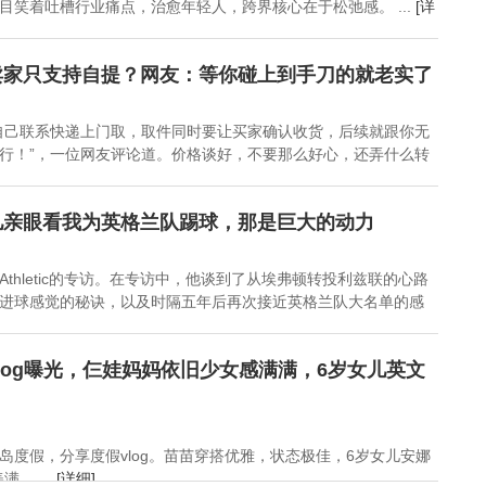
目笑着吐槽行业痛点，治愈年轻人，跨界核心在于松弛感。 ...
[详
卖家只支持自提？网友：等你碰上到手刀的就老实了
自己联系快递上门取，取件同时要让买家确认收货，后续就跟你无
行！”，一位网友评论道。价格谈好，不要那么好心，还弄什么转
儿亲眼看我为英格兰队踢球，那是巨大的动力
 Athletic的专访。在专访中，他谈到了从埃弗顿转投利兹联的心路
进球感觉的秘诀，以及时隔五年后再次接近英格兰队大名单的感
log曝光，仨娃妈妈依旧少女感满满，6岁女儿英文
岛度假，分享度假vlog。苗苗穿搭优雅，状态极佳，6岁女儿安娜
。 ...
[详细]