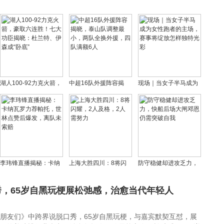
湖人100-92力克火箭，
中超16队外援阵容揭
现场｜当女子半马成为
豪取六连胜！七大功臣
晓，泰山队调整最小，
女性跑者的主场，赛事
揭晓：杜兰特、伊森
两队全换外援，四队满
将绽放怎样独特光彩
成“卧底”
额6人
李玮锋直播揭秘：卡纳
上海大胜四川：8将闪
防守稳健却进攻乏力，
瓦罗力荐帕托，世林点
耀，2人及格，2人需努
快船后场大闸邓恩仍需
赞后爆发，离队未索赔
力
突破自我
，65岁自黑玩梗展松弛感，治愈当代年轻人
的朋友们》中跨界说脱口秀，65岁自黑玩梗，与嘉宾默契互怼，展