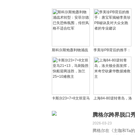
斯科尔斯炮轰利物浦战
李美珍PB背后的推手：
术转型：安菲尔德已失
唐宝军揭秘李美珍PB秘
恐怖氛围，传控风格不
诀及对大众女跑者的专
适合红军
业建议
卡斯尔23+7+8文班亚马
上海84-80逆转青岛，洛
21+13，马刺险胜快船
夫顿全面发挥，米奇空
迎两连胜，加兰25+10
砍豪华数据难救主
腾格尔跨界脱口秀
难救主
2026-03-23
腾格尔在《主咖和Ta