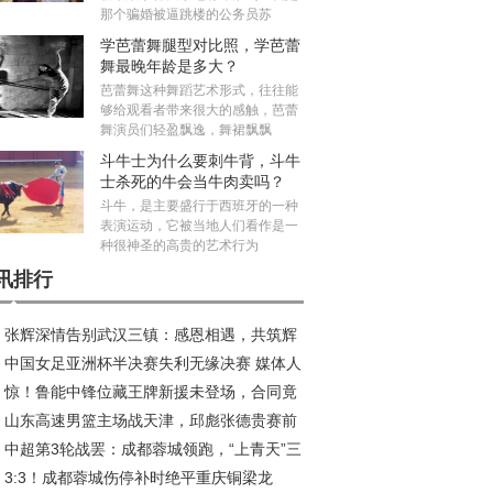
那个骗婚被逼跳楼的公务员苏
学芭蕾舞腿型对比照，学芭蕾
舞最晚年龄是多大？
芭蕾舞这种舞蹈艺术形式，往往能
够给观看者带来很大的感触，芭蕾
舞演员们轻盈飘逸，舞裙飘飘
斗牛士为什么要刺牛背，斗牛
士杀死的牛会当牛肉卖吗？
斗牛，是主要盛行于西班牙的一种
表演运动，它被当地人们看作是一
种很神圣的高贵的艺术行为
讯排行
张辉深情告别武汉三镇：感恩相遇，共筑辉
中国女足亚洲杯半决赛失利无缘决赛 媒体人
旅程
惊！鲁能中锋位藏王牌新援未登场，合同竟
议米利西奇去留
山东高速男篮主场战天津，邱彪张德贵赛前
2026年底
中超第3轮战罢：成都蓉城领跑，“上青天”三
好互动引关注
3:3！成都蓉城伤停补时绝平重庆铜梁龙
陷榜尾困境