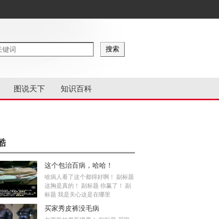
图说天下
知识百科
酷
这个包治百病，哈哈！
啥病人看了这个都得好啊！ 副标题
这胸是真的！ 副标题 你赢了！ 副
标题 我是关心这是在哪里
买家秀皮裤没毛病