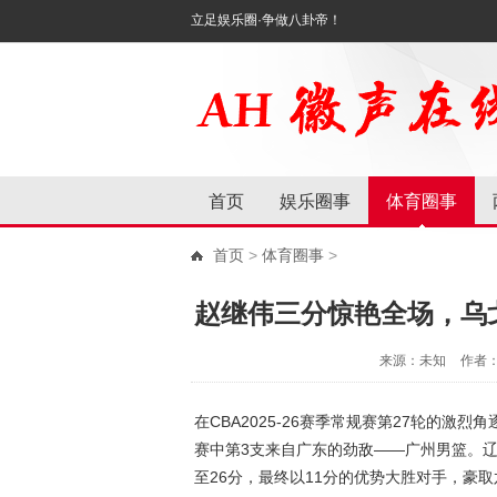
立足娱乐圈·争做八卦帝！
首页
娱乐圈事
体育圈事
首页
>
体育圈事
>
赵继伟三分惊艳全场，乌
来源：未知
作者
在CBA2025-26赛季常规赛第27轮的
赛中第3支来自广东的劲敌——广州男篮。
至26分，最终以11分的优势大胜对手，豪