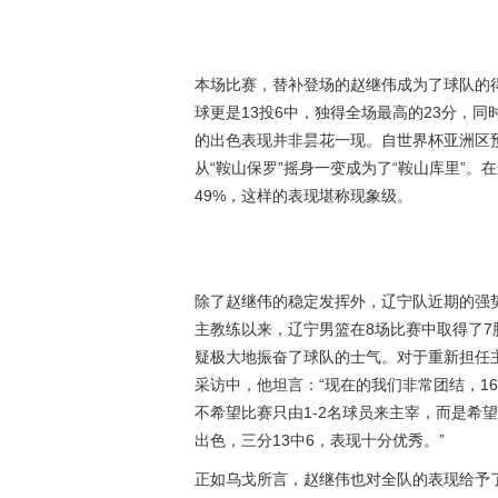
本场比赛，替补登场的
赵继伟
成为了球队的
球更是13投6中，独得全场最高的23分，
的出色表现并非昙花一现。自世界杯亚洲区
从“鞍山保罗”摇身一变成为了“鞍山库里”。
49%，这样的表现堪称现象级。
除了赵继伟的稳定发挥外，辽宁队近期的强
主教练以来，辽宁男篮在8场比赛中取得了7
疑极大地振奋了球队的士气。对于重新担任
采访中，他坦言：“现在的我们非常团结，1
不希望比赛只由1-2名球员来主宰，而是希
出色，三分13中6，表现十分优秀。”
正如乌戈所言，赵继伟也对全队的表现给予