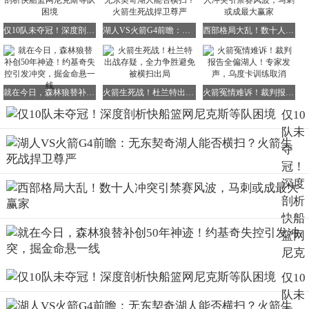
仅10队未夺冠！深度剖析快船篮网尼克斯等队困境
湖人VS火箭G4前瞻：无东契奇湖人能否横扫？火箭生死战捍卫尊严
西部格局大乱！数十人冲突引禁赛风波，马刺或成最大赢家
就在今日，森林狼替补创50年神迹！约基奇失控引发冲突，掘金命悬一线
火箭生死战！杜兰特出战存疑，全力争胜避免被横扫出局
火箭冤情难诉！裁判报告全偏湖人！专家发声，乌度卡训练取消
仅10
队未
夺
冠！
深度
剖析
快船
篮网
尼克
斯等
仅10
队困
队未
境