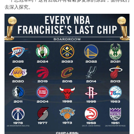
去深入探究。