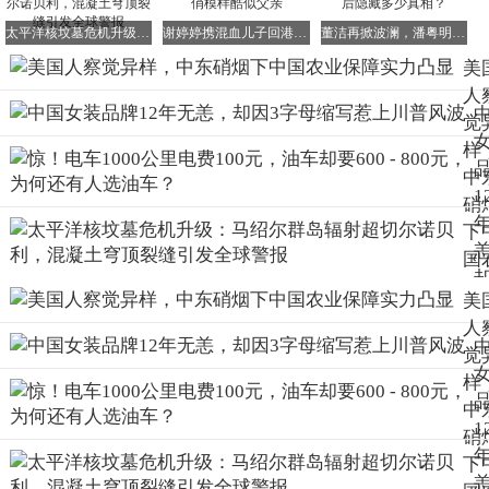
太平洋核坟墓危机升级：马绍尔群岛辐射超切尔诺贝利，混凝土穹顶裂缝引发全球警报
谢婷婷携混血儿子回港，机舱内晒正脸照，俊俏模样酷似父亲
董洁再掀波澜，潘粤明无奈崩溃，世纪和解背后隐藏多少真相？
美
人
欧盟当前陷入了双重困局之中。一方面，由于制裁政策，主
觉
动切断了来自俄罗斯与白俄罗斯的化肥进口渠道，失去了重
样
要的化肥来源；另一方面，本土合成氨工厂所需天然气采购
中
价长期维持在每百万英热单位18美元的高位，导致吨氨生产
1
成本较亚洲同行高出62%，多数装置只能处于长期闲置状
硝
态，无法正常生产。
下
国
业
美
3
障
人
一边是各国粮仓的化肥库存纷纷跌破安全警戒线，比如德国
力
觉
库存仅余23天的用量；一边是法国北部平原、波兰马佐夫舍
显
样
省数百万公顷待施肥的麦田，静静地等待着春雨的滋润。布
鲁塞尔决策层此时才如梦初醒：此前基于价值观驱动的供应
中
1
链重构，正以最直接的方式转化为农民的田间损失。一季春
硝
耕的错失，不仅意味着当季收成化为泡影，更可能需要耗费
下
两至三个完整生长周期才能修复土壤氮库平衡，这对农业生