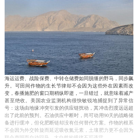
海运运费、战险保费、中转仓储费如同脱缰的野马，同步飙
升。可田间作物的生长节律却不会因为这些外在因素而改
变，春播施肥的窗口期稍纵即逝，一旦错过，就意味着减产
甚至绝收。美国农业监测机构很快敏锐地捕捉到了异常信
号：这场由地缘冲突引发的供应链扰动，其冲击烈度远远超
出了此前的预判。石油供应中断时，尚可动用90天的战略储
备进行缓冲，但化肥断链却没有任何替代方案。作物的根系
不会因为外交斡旋而延迟吸收氮元素，土壤肥力更不会因为
联合声明而自动回升，大自然的规律不可违背。