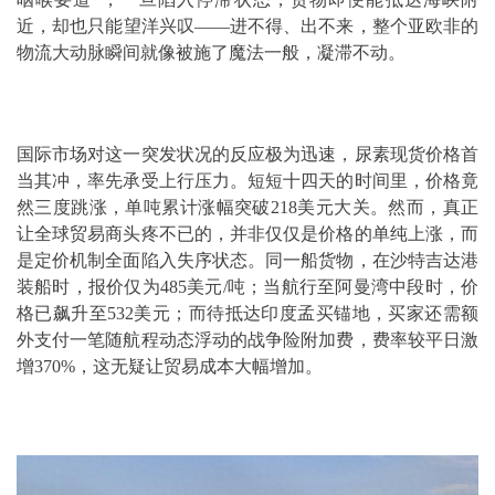
近，却也只能望洋兴叹——进不得、出不来，整个亚欧非的
物流大动脉瞬间就像被施了魔法一般，凝滞不动。
国际市场对这一突发状况的反应极为迅速，尿素现货价格首
当其冲，率先承受上行压力。短短十四天的时间里，价格竟
然三度跳涨，单吨累计涨幅突破218美元大关。然而，真正
让全球贸易商头疼不已的，并非仅仅是价格的单纯上涨，而
是定价机制全面陷入失序状态。同一船货物，在沙特吉达港
装船时，报价仅为485美元/吨；当航行至阿曼湾中段时，价
格已飙升至532美元；而待抵达印度孟买锚地，买家还需额
外支付一笔随航程动态浮动的战争险附加费，费率较平日激
增370%，这无疑让贸易成本大幅增加。