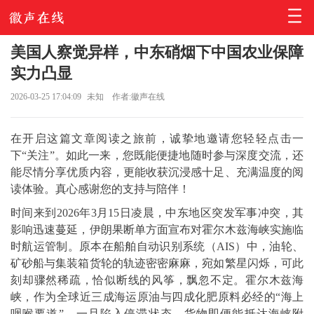
美国人察觉异样，中东硝烟下中国农业保障
实力凸显
2026-03-25 17:04:09
未知
作者:徽声在线
在开启这篇文章阅读之旅前，诚挚地邀请您轻轻点击一
下“关注”。如此一来，您既能便捷地随时参与深度交流，还
能尽情分享优质内容，更能收获沉浸感十足、充满温度的阅
读体验。真心感谢您的支持与陪伴！
时间来到2026年3月15日凌晨，中东地区突发军事冲突，其
影响迅速蔓延，伊朗果断单方面宣布对霍尔木兹海峡实施临
时航运管制。原本在船舶自动识别系统（AIS）中，油轮、
矿砂船与集装箱货轮的轨迹密密麻麻，宛如繁星闪烁，可此
刻却骤然稀疏，恰似断线的风筝，飘忽不定。霍尔木兹海
峡，作为全球近三成海运原油与四成化肥原料必经的“海上
咽喉要道”，一旦陷入停滞状态，货物即便能抵达海峡附