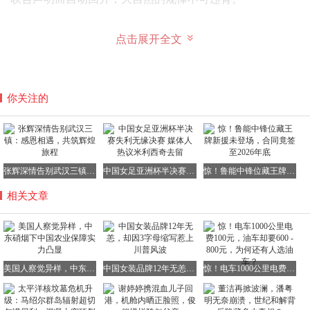
点击展开全文
北半球的春耕具有高度的时序刚性，在农历二十四节气中
的“清明”前后七日，是冬小麦返青拔节、水稻育秧移栽的黄
金施肥期。一旦延误，后期即便进行追肥补救，效果也微乎
你关注的
其微，单季产量折损可达35% - 50%。这种由自然规律铸就
的农时铁律，既不会被联合国安理会决议改写，也不会被
G7峰会公报延缓。麦穗抽穗的时间表，从来只听从光温水
土的安排，而非政治日程的摆布。
张辉深情告别武汉三镇：感恩相遇，共筑辉煌旅程
中国女足亚洲杯半决赛失利无缘决赛 媒体人热议米利西奇去留
惊！鲁能中锋位藏王牌新援未登场，合同竟签至2026年底
相关文章
伊朗国内合成氨装置产能骤然下降四成，这一情况直接触发
了全球氮肥供给链的多米诺骨牌效应。作为氮肥制造的核心
中间体，合成氨的短缺迅速传导至尿素、硝酸铵等终端产
美国人察觉异样，中东硝烟下中国农业保障实力凸显
中国女装品牌12年无恙，却因3字母缩写惹上川普风波
惊！电车1000公里电费100元，油车却要600 - 800元，为何还有人选油车？
品。而氮肥在全球化肥总用量中占比高达58%，是保障粮食
单产的基石性投入品。中东这一关键环节断裂后，首当其冲
受到冲击的是能源结构高度依赖进口天然气的欧洲大陆。