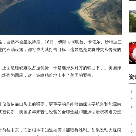
逼，自然不会坐以待毙。18日，伊朗向阿联酋、卡塔尔、沙特这三
连的石油设施，都将成为其打击目标，这显然是要将冲突从传统的
，正面硬碰硬难以占据优势，于是选择从对方的软肋下手。美国炸
市场作为回应，这一策略精准地击中了美国的要害。
资
1
2
煌
非仅仅依靠口头上的强硬，更重要的是能够确保主要航道和能源供
3
热
峡被切断，美国多年来苦心经营的全球金融和能源话语权将遭受重
4
签至
5
友
母前往中东，而是根本不知道如何才能取得胜利。如果发动大规模
6
队