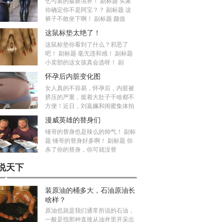
乞丐装的最新境界！ 副标题 买家
你确定你不是阿宝？？ 副标题 这
裤子不敢坐下啊！ 副标题 颜值
这鼠标垫太绝了！
这鼠标垫你看到了什么？邪恶了
吧！ 副标题 毫无违和感！ 副标题
小卖部的这女孩真会选呀！ 副
怀孕后内脏变化图
女人真的不容易，怀孕后，内脏被
挤压的严重，挺着大肚子干啥都不
方便！近日，刘嘉姵和闺蜜集体拍
漫威英雄的替身们
锤哥的替身也是辣么的帅气！ 副标
题 锤哥的替身好多啊！ 副标题 你
杀了你的替身，你可就没替
说天下
装原油的桶多大，石油原油长
啥样？
原油也就是我们通常所说的石油，
一般是指那种直接从油井里开采出