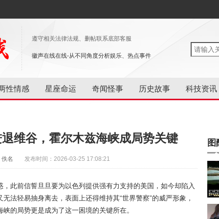
遵守相关法律法规、删帖联系底部客服
徽声在线在线-从不同角度分析娱乐、热点事件
两性情感
星座命运
奇闻怪事
历史故事
科技资讯
进退维谷，霍尔木兹海峡成局势关键
图
：佚名
发布时间：2026-03-25 17:08:21
惑，此前信誓旦旦要为以色列提供强有力支持的美国，如今却陷入
无法轻易抽身离去，表面上还得维持其“世界警察”的威严形象，
海峡的局势更是成为了这一困境的关键所在。