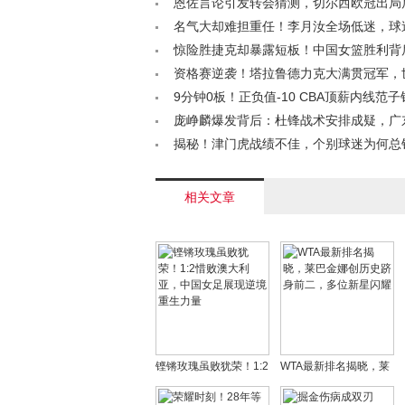
恩佐言论引发转会猜测，切尔西欧冠出局
谜< /a>
名气大却难担重任！李月汝全场低迷，球
人< /a>
惊险胜捷克却暴露短板！中国女篮胜利背
参半引深思< /a>
资格赛逆袭！塔拉鲁德力克大满贯冠军，
飙升< /a>
9分钟0板！正负值-10 CBA顶薪内线范
被弃用危机？< /a>
庞峥麟爆发背后：杜锋战术安排成疑，广
洞显现< /a>
揭秘！津门虎战绩不佳，个别球迷为何总
明？真相在此！< /a>
相关文章
铿锵玫瑰虽败犹荣！1:2
WTA最新排名揭晓，莱
惜败澳大利亚，中国女
巴金娜创历史跻身前