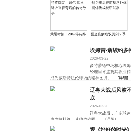
足展现逆境重生力量
二，多位新星闪耀
荣耀时刻！28年等待终
掘金伤病成双刃剑？季
圆梦，戴尔·库里球衣退
后赛前获意外体能优势
役背后的传奇故事
成秘密武器
埃姆雷-詹续约多
2026-03-22
多特蒙德中场核心埃姆
经理里肯盛赞其职业精
成为威斯特法伦球场的精神图腾。 ...
[详细]
辽粤大战后风波
底
2026-03-20
辽粤大战后，广东球迷
也力挺杜锋，其帅位稳固。 ...
[详细]
观《好好的时光