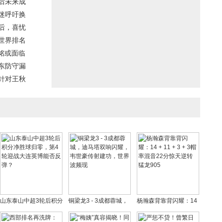
后未来成
迷呼吁换
后，喜忧
世界排名
子铭或面临
东防守漏
针对王秋
山东泰山中超3轮后积分
铜梁龙3 - 3成都蓉城，
杨瀚森背靠背闪耀：14
净胜球归零，第4轮迎战
迪马塔双响闪耀，韦世
+ 11 + 3 + 3帽率混音22