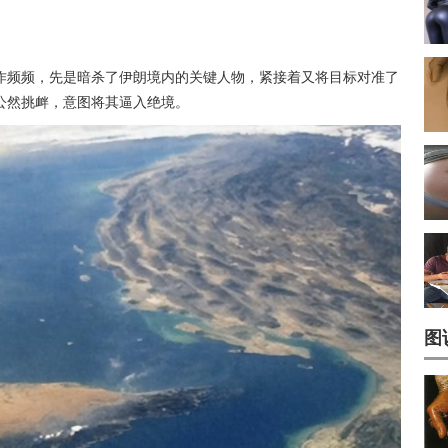
作频频，先是暗杀了伊朗境内的关键人物，紧接着又将目标对准了
公然挑衅，意图将其逼入绝境。
图