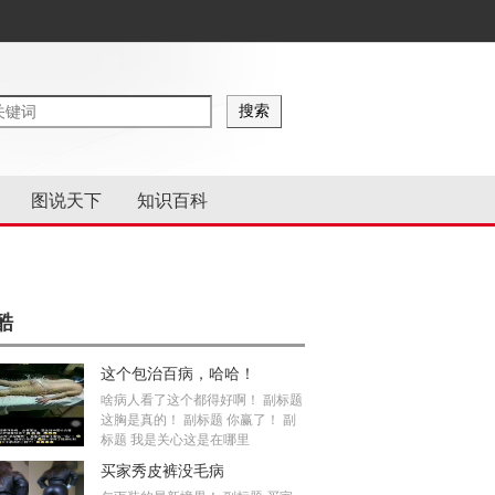
图说天下
知识百科
酷
这个包治百病，哈哈！
啥病人看了这个都得好啊！ 副标题
这胸是真的！ 副标题 你赢了！ 副
标题 我是关心这是在哪里
买家秀皮裤没毛病