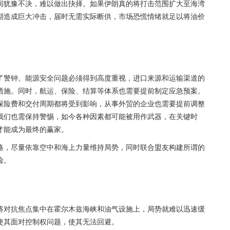
间犹豫不决，难以做出抉择。如果伊朗真的将打击范围扩大至海湾
期造成巨大冲击，届时无需实际断供，市场恐慌情绪就足以将油价
了警钟。能源安全问题必须得到高度重视，进口来源和运输渠道的
措施。同时，航运、保险、结算等体系也需要提前制定应急预案。
保险费和交付周期都将受到影响，从事外贸的企业也需要提前调整
我们也需保持警惕，如今各种因素都可能被用作武器，在关键时
才能成为最终的赢家。
略，尽量依靠空中和海上力量维持局势，同时联合盟友构建所谓的
险。
将对抗焦点集中在霍尔木兹海峡和油气设施上，局势就难以迅速缓
使其面对控制权问题，使其无法回避。