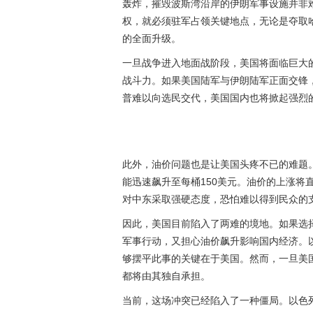
轰炸，摧毁波斯湾沿岸的伊朗军事设施并非
权，就必须驻军占领关键地点，无论是夺取
的全面升级。
一旦战争进入地面战阶段，美国将面临巨大
战斗力。如果美国陆军与伊朗陆军正面交锋
普难以向选民交代，美国国内也将掀起强烈
此外，油价问题也是让美国头疼不已的难题
能迅速飙升至每桶150美元。油价的上涨将
对中东采取强硬态度，恐怕难以得到民众的
因此，美国目前陷入了两难的境地。如果选
军事行动，又担心油价飙升影响国内经济。
够摆平此事的关键在于美国。然而，一旦美
都将由其独自承担。
当前，这场冲突已经陷入了一种僵局。以色