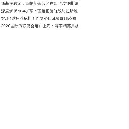
斯基拉独家：斯帕莱蒂续约在即 尤文图斯夏
深度解析NBA扩军：西雅图复仇战与拉斯维
五线补强剑指欧冠
客场4球狂胜尼斯！巴黎圣日耳曼展现恐怖
斯新王朝的资本博弈
2026国际汽联盛会落户上海：赛车精英共赴
治力
耀之约