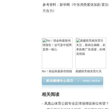
参考资料：新华网《中东局势紧张加剧 霍
方合力》
No！胡金秋最新伤情报
易建联亮相东莞引关
告！这可是中国男篮第
注，新岗位揭晓，未来
一核心
执教广东成谜，杜锋送
祝福
相关阅读
凤凰山体育公园专业足球场增设座位有望？< 