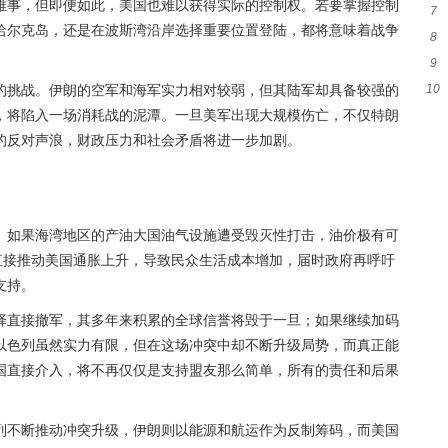
难事，但即便如此，美国也难以获得实际的控制权。若要掌握控制
7
哈尔克岛，还是在波斯湾沿岸选择重要位置登陆，都将意味着战争
8
窗
9
加
10
的挑战。伊朗的空军和海军实力相对较弱，但其陆军却具备较强的
统
，将陷入一场消耗战的泥潭。一旦美军出现大规模伤亡，不仅特朗
荣
的反对声浪，财政压力和社会矛盾将进一步加剧。
。如果海湾地区的产油大国油气设施遭受毁灭性打击，油价极有可
直接推动美国通胀上升，导致民众生活成本增加，届时政府再呼吁
支持。
择直接撤军，其多年来积累的全球信誉将毁于一旦；如果继续加码
以色列虽然实力有限，但在这场冲突中却不断升级局势，而真正能
国直接介入，将不再仅仅是支持盟友那么简单，所有的责任和后果
列不断推动冲突升级，伊朗则以能源和航运作为反制筹码，而美国