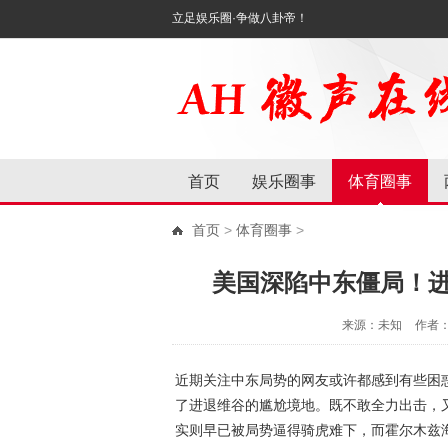
立足娱乐圈·争做八卦帝！
首页
娱乐圈事
体育圈事
首页
>
体育圈事
>
美国深陷中东僵局！
来源：未知
作者
近期关注中东局势的网友或许都感到有些困
了进退维谷的尴尬境地。既不敢全力出击，又
实则早已被局势逼得骑虎难下，而霍尔木兹