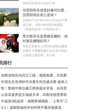
来的还没有进行过加工和
倪景阳和吴倩莲好像对比图，
倪景阳现在老公是谁？
倪景阳于1979年4月11日出生于黑
龙江省， 2001年时因在电视剧
《老爸向前冲》中饰演乐乐一
查尔斯其实是爱戴安娜的，他
对黛安娜愧疚吗？
英国王室最令人津津乐道的当属查
尔斯王子和戴安娜王妃以及卡米拉
之间的三角恋情，作为英
讯排行
张辉深情告别武汉三镇：感恩相遇，共筑辉
中国女足亚洲杯半决赛失利无缘决赛 媒体人
旅程
惊！鲁能中锋位藏王牌新援未登场，合同竟
议米利西奇去留
山东高速男篮主场战天津，邱彪张德贵赛前
2026年底
中超第3轮战罢：成都蓉城领跑，“上青天”三
好互动引关注
3:3！成都蓉城伤停补时绝平重庆铜梁龙
陷榜尾困境