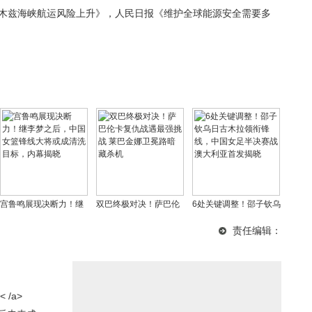
尔木兹海峡航运风险上升》，人民日报《维护全球能源安全需要多
宫鲁鸣展现决断力！继
双巴终极对决！萨巴伦
6处关键调整！邵子钦乌
李梦之后，中国女篮锋
卡复仇战遇最强挑战 莱
日古木拉领衔锋线，中
责任编辑：
线大将或成清洗目标，
巴金娜卫冕路暗藏杀机
国女足半决赛战澳大利
内幕揭晓
亚首发揭晓
/a>