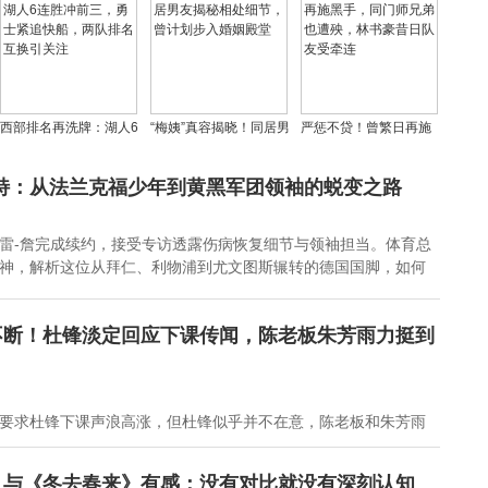
大连英博能否反弹？
豪传射建功，世界波频
分惊天逆转猛龙905
现
西部排名再洗牌：湖人6
“梅姨”真容揭晓！同居男
严惩不贷！曾繁日再施
连胜冲前三，勇士紧追
友揭秘相处细节，曾计
黑手，同门师兄弟也遭
快船，两队排名互换引
划步入婚姻殿堂
殃，林书豪昔日队友受
特：从法兰克福少年到黄黑军团领袖的蜕变之路
关注
牵连
雷-詹完成续约，接受专访透露伤病恢复细节与领袖担当。体育总
神，解析这位从拜仁、利物浦到尤文图斯辗转的德国国脚，如何
不断！杜锋淡定回应下课传闻，陈老板朱芳雨力挺到
要求杜锋下课声浪高涨，但杜锋似乎并不在意，陈老板和朱芳雨
》与《冬去春来》有感：没有对比就没有深刻认知