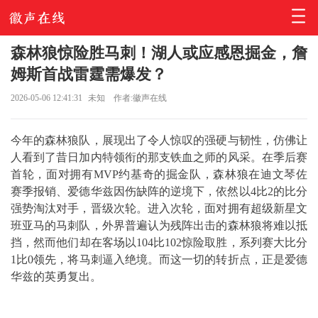
森林狼惊险胜马刺！湖人或应感恩掘金，詹
姆斯首战雷霆需爆发？
2026-05-06 12:41:31
未知
作者:徽声在线
今年的森林狼队，展现出了令人惊叹的强硬与韧性，仿佛让
人看到了昔日加内特领衔的那支铁血之师的风采。在季后赛
首轮，面对拥有MVP约基奇的掘金队，森林狼在迪文琴佐
赛季报销、
爱德华兹
因伤缺阵的逆境下，依然以4比2的比分
强势淘汰对手，晋级次轮。进入次轮，面对拥有超级新星文
班亚马的马刺队，外界普遍认为残阵出击的森林狼将难以抵
挡，然而他们却在客场以104比102惊险取胜，系列赛大比分
1比0领先，将马刺逼入绝境。而这一切的转折点，正是爱德
华兹的英勇复出。