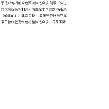
于适成都活动粉色西装惊艳全场 朗诵《将进
终给予坚定支持
向太曝好莱坞制片人两度跪求李连杰 揭韦恩
》展现文人风采
《蜂蜜的针》北京首映礼 袁泉宁静耿乐齐溪
坦性侵案司法进展
章子怡红毯亮红色礼裙惊艳全场，尽显国际
度解读角色内核
星风采