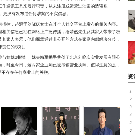
工作通讯工具来履行职责，从未注册或运营过涉案的造谣账
为运营，更没有发布过任何涉案的不实信息。
实指控，起源于刘晓庆女士在其个人社交平台上发布的相关内容。
但相关信息已经在网络上广泛传播，给靖然先生及其家人带来了极
及其家人表示，他们愿意通过非公开的方式在家庭内部解决分歧，
律责任的权利。
曾与妹妹刘晓红、妹夫靖军携手共创了北京刘晓庆实业发展有限公
而，时至今日，这两家企业均已被吊销营业执照。值得注意的是，
已经不存在任何商业上的关联。
资
1
2
启
3
护
4
的
5
为
6
热