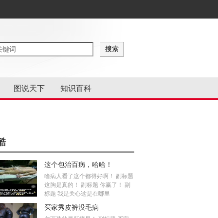
图说天下
知识百科
酷
这个包治百病，哈哈！
啥病人看了这个都得好啊！ 副标题
这胸是真的！ 副标题 你赢了！ 副
标题 我是关心这是在哪里
买家秀皮裤没毛病