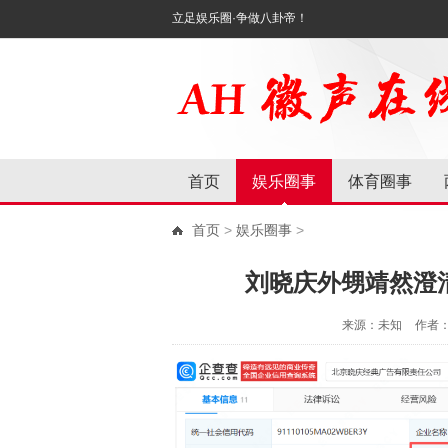
立足娱乐圈·争做八卦帝！
首页
娱乐圈事
体育圈事
首页
>
娱乐圈事
>
刘晓庆外甥靖然澄
来源：未知
作者