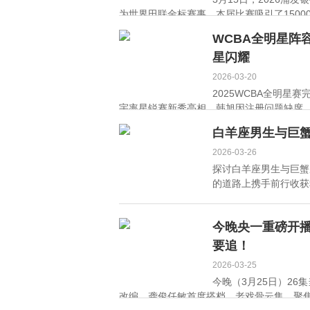
为世界田联金标赛事，本届比赛吸引了150
...
[详细]
WCBA全明星阵
星闪耀
2026-03-20
2025WCBA全明
宇率星锐赛新秀亮相，韩旭因注册问题缺席。 .
白羊座男生与巨
2026-03-26
探讨白羊座男生与巨蟹
的道路上携手前行收获幸
今晚央一重磅开播
要追！
2026-03-25
今晚（3月25日）2
改编，龚俊任敏首度搭档，老戏骨云集，聚焦社