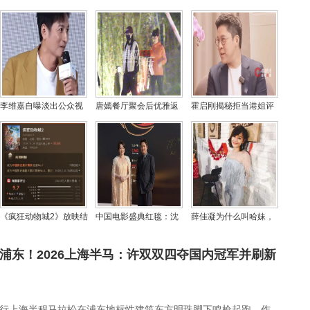
李维嘉自曝淡出公众视
唐嫣餐厅聚会后优雅返
霍启刚揭秘拒当港姐评
野！坦言如今外出跑步
酒店，低调装扮难掩灵
委内幕：母亲朱玲玲怕
难再被认出
动魅力
被比较颜值
《疯狂动物城2》放映结
中国电影盛典红毯：沈
薛佳凝为什么叫哈妹，
束 内地票房狂揽45.94
腾马丽合体气场足，章
她的嘴是不是有点歪？
亿创佳绩
子怡辛芷蕾周冬雨尽显
燃动浦东！2026上海半马：许双双四夺国内冠军并刷新
优雅
浦发银行上海半程马拉松在浦东地标性建筑东方明珠脚下鸣枪起跑。作