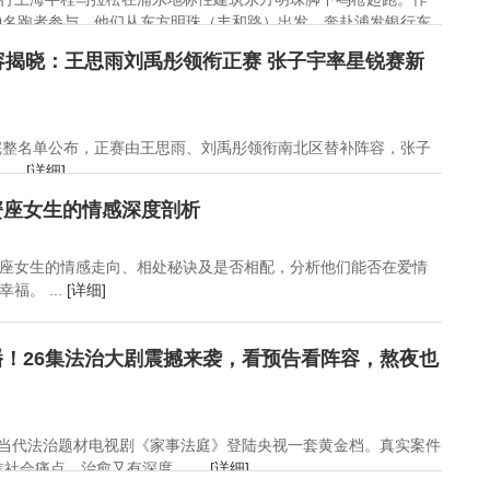
00名跑者参与。他们从东方明珠（丰和路）出发，奔赴浦发银行东
容揭晓：王思雨刘禹彤领衔正赛 张子宇率星锐赛新
星赛完整名单公布，正赛由王思雨、刘禹彤领衔南北区替补阵容，张子
..
[详细]
蟹座女生的情感深度剖析
座女生的情感走向、相处秘诀及是否相配，分析他们能否在爱情
福。 ...
[详细]
！26集法治大剧震撼来袭，看预告看阵容，熬夜也
6集当代法治题材电视剧《家事法庭》登陆央视一套黄金档。真实案件
会痛点，治愈又有深度。 ...
[详细]