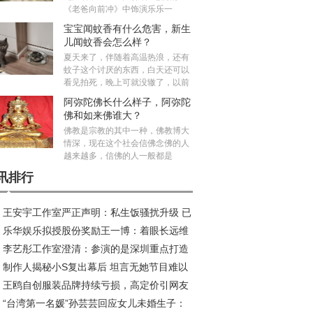
《老爸向前冲》中饰演乐乐一
宝宝闻蚊香有什么危害，新生
儿闻蚊香会怎么样？
夏天来了，伴随着高温热浪，还有
蚊子这个讨厌的东西，白天还可以
看见拍死，晚上可就没辙了，以前
阿弥陀佛长什么样子，阿弥陀
佛和如来佛谁大？
佛教是宗教的其中一种，佛教博大
情深，现在这个社会信佛念佛的人
越来越多，信佛的人一般都是
讯排行
王安宇工作室严正声明：私生饭骚扰升级 已
乐华娱乐拟授股份奖励王一博：着眼长远维
动法律程序
李艺彤工作室澄清：参演的是深圳重点打造
股东利益
制作人揭秘小S复出幕后 坦言无她节目难以
精品中剧
王鸥自创服装品牌持续亏损，高定价引网友
继
“台湾第一名媛”孙芸芸回应女儿未婚生子：
议：不如回归演艺圈