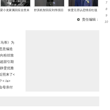
7
始
8
酒
梁小龙家属回应去世未
舒淇机智回应刘伟强旧
侯雯元否认恋情后红毯
9
斯
下葬爆料，称正依法处
事调侃：全行业都懂的
首秀 宝蓝西装尽显儒雅
责任编辑：
10
深
理后事并追责谣言者
梗 奖杯太多家里放得下
魅力
巨
尊马蒂》为
恶意编造
并向粉丝致
容超甜引期
贾静雯优雅
近照来了<
 /a>
会母亲付