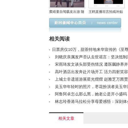
窦靖童自驾载友出游 随
王鸥直播坦言拍戏补贴
性穿搭尽显星二代独特
女装品牌仍亏损 自嘲不
魅力
擅长经商
相关阅读
日票房仅10万，甜茶特地来华宣传的《至
何如此惨淡？< /a>
刘晓庆亲属发声否认去世谣言：坚决抵制
与传播不实信息< /a>
宋雨琦发文谈头部受伤情况 遵医嘱静养
歉< /a>
高叶酒店出发奔赴片场开工 活力四射笑
待< /a>
上城士非遗巡游展星光熠熠 赵雅芝万茜
动人 胡先煦张峻豪时尚帅气< /a>
吴玉华年轻时的照片，枣花扮演者吴玉华
/a>
阿鲁阿卓怎么那么黑，她老公是开小盛吗？<
林志玲香港马拉松分享母爱感悟：深刻体
出之伟大< /a>
相关文章