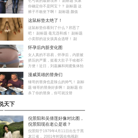
乞丐装的最新境界！ 副标题 买家
你确定你不是阿宝？？ 副标题 这
裤子不敢坐下啊！ 副标题 颜值
这鼠标垫太绝了！
这鼠标垫你看到了什么？邪恶了
吧！ 副标题 毫无违和感！ 副标题
小卖部的这女孩真会选呀！ 副
怀孕后内脏变化图
女人真的不容易，怀孕后，内脏被
挤压的严重，挺着大肚子干啥都不
方便！近日，刘嘉姵和闺蜜集体拍
漫威英雄的替身们
锤哥的替身也是辣么的帅气！ 副标
题 锤哥的替身好多啊！ 副标题 你
杀了你的替身，你可就没替
说天下
倪景阳和吴倩莲好像对比图，
倪景阳现在老公是谁？
倪景阳于1979年4月11日出生于黑
龙江省， 2001年时因在电视剧