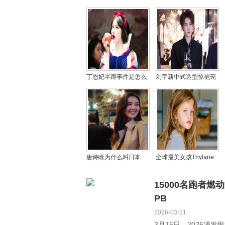
丁恩妃半蹲事件是怎么
刘宇新中式造型惊艳亮
回事，她为什么一直不
相 分享音乐领域后续规
红？
划
唐诗咏为什么叫日本
全球最美女孩Thylane
妹，崔建邦打唐诗咏是
Blondeau官宣订婚 童星
怎么回事？
时代照片风靡全球
15000名跑者
PB
2026-03-21
3月15日，2026