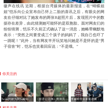
徽声在线讯 近期，根据台湾媒体的最新报道，在“蝴蝶姐
姐”恺乐向公众宣布自己怀上二胎的喜讯之后，有眼尖的网
友在仔细对比了她发布的两张B超照片后，发现照片中的数
据存在差异，由此猜测她可能怀的是双胞胎。面对网友们的
纷纷猜测，恺乐不久前正式确认了这一消息，她略带幽默地
表示：“突然之间要变成三个孩子的妈妈了，我自己也吓了
一跳呢！”此外，当有网友半开玩笑地问她是不是怀的是“男
子宿舍”时，恺乐也笑着回应说：“不是哦。”
你关注的
Twins阿娇为阿Sa戴钻石项链，阿Sa宣布结婚感情稳定
《新济公活佛》男演员何明翰自曝患间歇性房颤：或因工作强度大，生活作息不规律
李威精舍命案新进展：受害人家属达成和解 盼法院从轻判决
相关文章