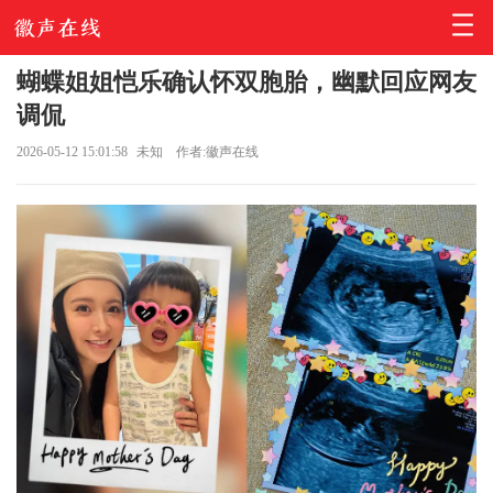
蝴蝶姐姐恺乐确认怀双胞胎，幽默回应网友
调侃
2026-05-12 15:01:58
未知
作者:徽声在线