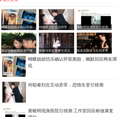
蝴蝶姐姐恺乐确认怀双胞胎，幽默回应网友调侃
何聪睿刘念互动异常，恋情生变引猜测
黄晓明现身医院引猜测 工作室回应称做康复理疗
疑似张婉婷挽留宋宁峰录音曝光，深情话语引关注
张翰与美女聚餐引关注，目送离开后优雅上车
前杰尼斯练习生冈本考安转行男公关，引发粉丝强烈不满
蝴蝶姐姐恺乐确认怀双胞胎，幽默回应网友调
侃
何聪睿刘念互动异常，恋情生变引猜测
黄晓明现身医院引猜测 工作室回应称做康复