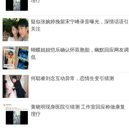
理疗
疑似张婉婷挽留宋宁峰录音曝光，深情话语引
关注
蝴蝶姐姐恺乐确认怀双胞胎，幽默回应网友调
侃
何聪睿刘念互动异常，恋情生变引猜测
黄晓明现身医院引猜测 工作室回应称做康复
理疗