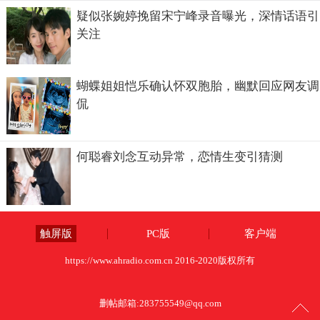
疑似张婉婷挽留宋宁峰录音曝光，深情话语引
关注
蝴蝶姐姐恺乐确认怀双胞胎，幽默回应网友调
侃
何聪睿刘念互动异常，恋情生变引猜测
触屏版
PC版
客户端
https://www.ahradio.com.cn 2016-2020版权所有
删帖邮箱:
283755549@qq.com