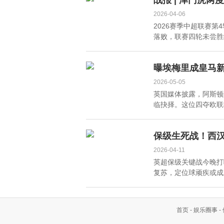
战报 | 津门虎
2026-04-06
2026赛季中超联赛
落败，联赛四轮未尝胜绩
曝埃梅里成皇马
2026-05-05
英国媒体披露，阿斯顿
临抉择。这位四夺欧联
保级生死战！西
2026-04-11
英超保级关键战今晚打
复苏，定位球顽疾或成胜
首页
-
娱乐圈事
-