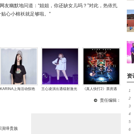
网友幽默地问道：“姐姐，你还缺女儿吗？”对此，热依扎
个贴心小棉袄就足够啦。”
资
KARINA上海活动惊艳
王心凌演出遇镭射激光
《真人快打2》票房遇
1
亮相，分享穿搭灵感与
意外，主办方致歉说明
冷，《消失的人》持续
2
共
责任编辑：
宠粉寄语
原因
领跑
3
婚
4
引
5
房
衫演绎贵族
6
盼