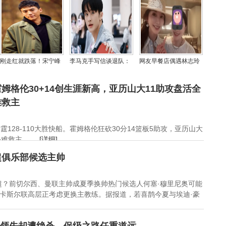
拍摄在即
并启动全面核查
获多类别注册
刚走红就跌落！宋宁峰
李马克手写信谈退队：
网友早餐店偶遇林志玲
自曝出轨宣布停工，6部
深思熟虑后的抉择，感
一家三口 儿子乖巧模样
待播作品或受影响
恩粉丝一路相伴
尽显家庭温馨
姆格伦30+14创生涯新高，亚历山大11助攻盘活全
难救主
雷霆128-110大胜快船。霍姆格伦狂砍30分14篮板5助攻，亚历山大
难救主。 ...
[详细]
超俱乐部候选主帅
超？前切尔西、曼联主帅成夏季换帅热门候选人何塞·穆里尼奥可能
卡斯尔联高层正考虑更换主教练。据报道，若喜鹊今夏与埃迪·豪