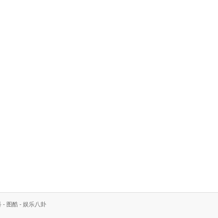
科
-
图酷
-
娱乐八卦