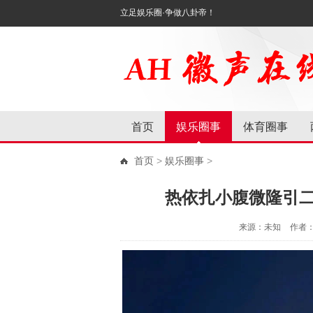
立足娱乐圈·争做八卦帝！
首页
娱乐圈事
体育圈事
首页
>
娱乐圈事
>
热依扎小腹微隆引
来源：未知
作者