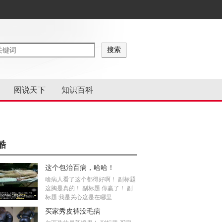
图说天下
知识百科
酷
这个包治百病，哈哈！
啥病人看了这个都得好啊！ 副标题
这胸是真的！ 副标题 你赢了！ 副
标题 我是关心这是在哪里
买家秀皮裤没毛病