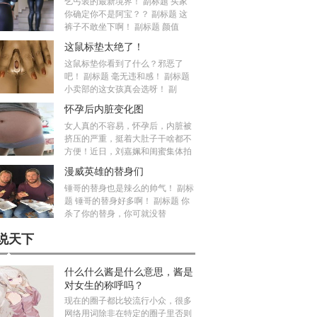
乞丐装的最新境界！ 副标题 买家
你确定你不是阿宝？？ 副标题 这
裤子不敢坐下啊！ 副标题 颜值
这鼠标垫太绝了！
这鼠标垫你看到了什么？邪恶了
吧！ 副标题 毫无违和感！ 副标题
小卖部的这女孩真会选呀！ 副
怀孕后内脏变化图
女人真的不容易，怀孕后，内脏被
挤压的严重，挺着大肚子干啥都不
方便！近日，刘嘉姵和闺蜜集体拍
漫威英雄的替身们
锤哥的替身也是辣么的帅气！ 副标
题 锤哥的替身好多啊！ 副标题 你
杀了你的替身，你可就没替
说天下
什么什么酱是什么意思，酱是
对女生的称呼吗？
现在的圈子都比较流行小众，很多
网络用词除非在特定的圈子里否则