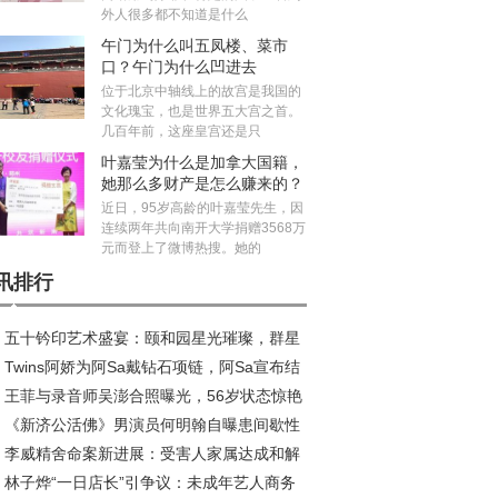
外人很多都不知道是什么
午门为什么叫五凤楼、菜市
口？午门为什么凹进去
位于北京中轴线上的故宫是我国的
文化瑰宝，也是世界五大宫之首。
几百年前，这座皇宫还是只
叶嘉莹为什么是加拿大国籍，
她那么多财产是怎么赚来的？
近日，95岁高龄的叶嘉莹先生，因
连续两年共向南开大学捐赠3568万
元而登上了微博热搜。她的
讯排行
五十钤印艺术盛宴：颐和园星光璀璨，群星
Twins阿娇为阿Sa戴钻石项链，阿Sa宣布结
铸艺术新篇章
王菲与录音师吴澎合照曝光，56岁状态惊艳
感情稳定
《新济公活佛》男演员何明翰自曝患间歇性
热议
李威精舍命案新进展：受害人家属达成和解
颤：或因工作强度大，生活作息不规律
林子烨“一日店长”引争议：未成年艺人商务
法院从轻判决