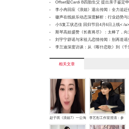
风范< /a>
Offset疑Cardi B四胎生父 提出亲子鉴定申请
李小冉回应《浪姐》退出传闻：全力追赶
/a>
徽声在线娱乐动态深度解析：行业趋势与
/a>
小S复工状态佳 回归节目4月6日上线< /a
斯琴高娃盛赞《长夜将尽》：太棒了，向
致敬< /a>
刘宇宁辟谣与宋祖儿恋情传闻：别再造谣
/a>
李兰迪深度访谈：从《喀什恋歌》到《千
图》的成长与蜕变< /a>
相关文章
赵子琪《浪姐7》一公淘
李艺彤工作室澄清：参
汰 直播自曝被“扫地出
演的是深圳重点打造的