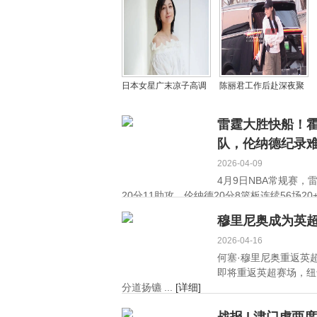
门”幽默回应上《花少》
精品中剧
日本女星广末凉子高调
陈丽君工作后赴深夜聚
复出！曾高速飙车酿事
会 全程活力不减引关注
故，踢踹护士涉罪后获
雷霆大胜快船！霍
释
队，伦纳德纪录
2026-04-09
4月9日NBA常规赛，
20分11助攻，伦纳德20分8篮板连续56场20+
穆里尼奥成为英
2026-04-16
何塞·穆里尼奥重返英
即将重返英超赛场，纽
分道扬镳 ...
[详细]