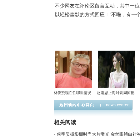
不少网友在评论区留言互动，其中一位
以轻松幽默的方式回应：“不啦，有一
林俊贤现在住哪里情况
赵露思上海时装周惊艳
如何，林俊贤年轻颜值
亮相，粉色套装引领甜
巅峰时照片
美元气风潮
相关阅读
侯明昊摄影棚时尚大片曝光 金丝眼镜白衬