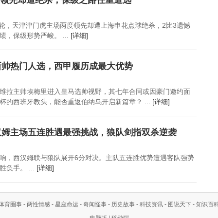
两度领先却遭绝杀，保级之路任重道远
第4轮，天津津门虎主场两度领先却遭上海申花点球绝杀，2比3遗憾
，保级形势严峻。 ...
[详细]
新帅热门人选，西甲履历成最大优势
维拉主帅埃梅里进入皇马选帅视野，其七年合同或因豪门邀约面
杯的西班牙教头，能否重返伯纳乌开启新篇章？ ...
[详细]
汉姆主场五连胜遇最强挑战，狼队剑指双杀逆袭
响，西汉姆联与狼队展开6分对决。主队五连胜优势遭遇客队强势
负手。 ...
[详细]
体育圈事
-
两性情感
-
星座命运
-
奇闻怪事
-
历史故事
-
科技资讯
-
图说天下
-
知识百