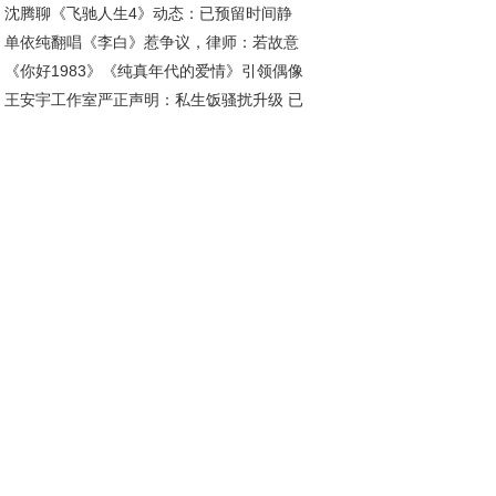
沈腾聊《飞驰人生4》动态：已预留时间静
动如何避免翻车？
单依纯翻唱《李白》惹争议，律师：若故意
召唤
《你好1983》《纯真年代的爱情》引领偶像
权将面临惩罚性赔偿
王安宇工作室严正声明：私生饭骚扰升级 已
怀旧新风尚
动法律程序