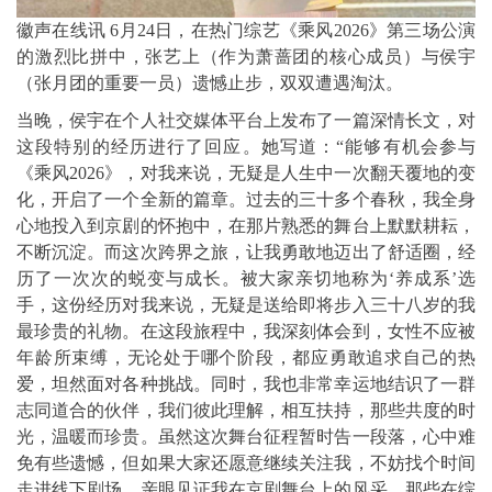
徽声在线讯 6月24日，在热门综艺《乘风2026》第三场公演
的激烈比拼中，张艺上（作为萧蔷团的核心成员）与侯宇
（张月团的重要一员）遗憾止步，双双遭遇淘汰。
当晚，侯宇在个人社交媒体平台上发布了一篇深情长文，对
这段特别的经历进行了回应。她写道：
“能够有机会参与
《乘风2026》，对我来说，无疑是人生中一次翻天覆地的变
化，开启了一个全新的篇章。过去的三十多个春秋，我全身
心地投入到京剧的怀抱中，在那片熟悉的舞台上默默耕耘，
不断沉淀。而这次跨界之旅，让我勇敢地迈出了舒适圈，经
历了一次次的蜕变与成长。被大家亲切地称为‘养成系’选
手，这份经历对我来说，无疑是送给即将步入三十八岁的我
最珍贵的礼物。在这段旅程中，我深刻体会到，女性不应被
年龄所束缚，无论处于哪个阶段，都应勇敢追求自己的热
爱，坦然面对各种挑战。同时，我也非常幸运地结识了一群
志同道合的伙伴，我们彼此理解，相互扶持，那些共度的时
光，温暖而珍贵。虽然这次舞台征程暂时告一段落，心中难
免有些遗憾，但如果大家还愿意继续关注我，不妨找个时间
走进线下剧场，亲眼见证我在京剧舞台上的风采。那些在综