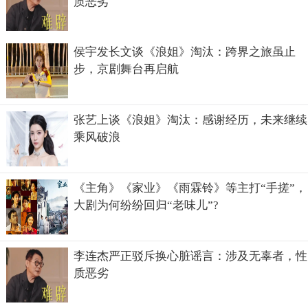
质恶劣
侯宇发长文谈《浪姐》淘汰：跨界之旅虽止
步，京剧舞台再启航
张艺上谈《浪姐》淘汰：感谢经历，未来继续
乘风破浪
《主角》《家业》《雨霖铃》等主打“手搓”，
大剧为何纷纷回归“老味儿”?
李连杰严正驳斥换心脏谣言：涉及无辜者，性
质恶劣