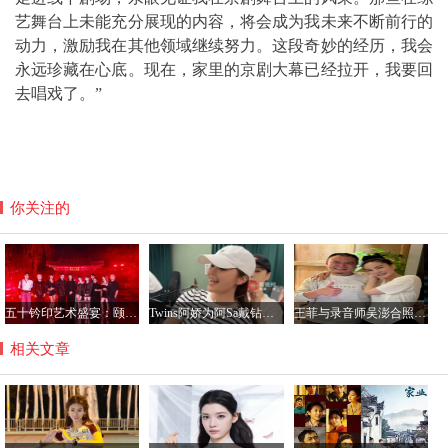
艺舞台上未能充分展现的内容，将会成为我未来不断前行的
动力，激励我在其他领域继续努力。这段奇妙的经历，我会
永远珍藏在心底。现在，家里的京剧大幕已经拉开，我要回
去唱戏了。”
你关注的
五十钤印艺术盛宴：颐和园星光璀璨，群星共铸艺术新篇章
Twins阿娇为阿Sa戴钻石项链，阿Sa宣布结婚感情稳定
王菲与录音师吴澎合照曝光，56岁状态惊艳引热议
相关文章