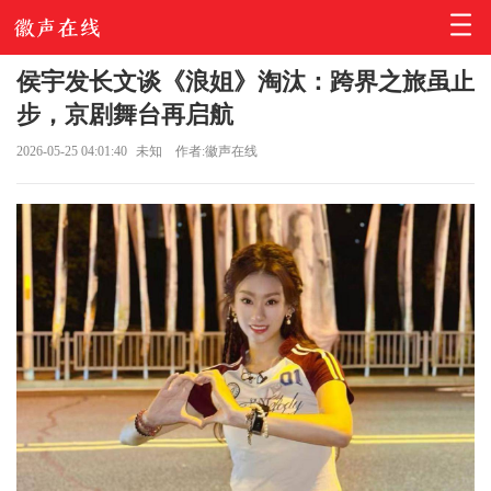
侯宇发长文谈《浪姐》淘汰：跨界之旅虽止
步，京剧舞台再启航
2026-05-25 04:01:40
未知
作者:徽声在线