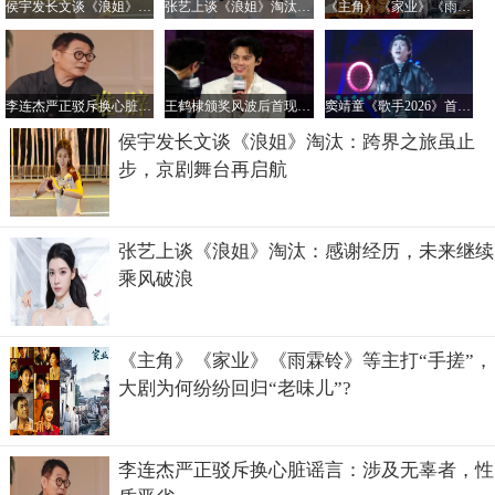
侯宇发长文谈《浪姐》淘汰：跨界之旅虽止步，京剧舞台再启航
张艺上谈《浪姐》淘汰：感谢经历，未来继续乘风破浪
《主角》《家业》《雨霖铃》等主打“手搓”，大剧为何纷纷回归“老味儿”?
李连杰严正驳斥换心脏谣言：涉及无辜者，性质恶劣
王鹤棣颁奖风波后首现活动现场！热情自我介绍状态佳，风波后续有新进展
窦靖童《歌手2026》首演后坦言：上台紧张但愿与音乐共成长
侯宇发长文谈《浪姐》淘汰：跨界之旅虽止
步，京剧舞台再启航
张艺上谈《浪姐》淘汰：感谢经历，未来继续
乘风破浪
《主角》《家业》《雨霖铃》等主打“手搓”，
大剧为何纷纷回归“老味儿”?
李连杰严正驳斥换心脏谣言：涉及无辜者，性